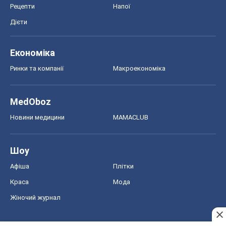
Рецепти
Напої
Дієти
Економіка
Ринки та компанії
Макроекономіка
MedOboz
Новини медицини
MAMACLUB
Шоу
Афіша
Плітки
Краса
Мода
Жіночий журнал