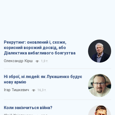
Рекрутинг: оновлений і, схоже,
корисний ворожий досвід, або
Діалектика вибагливого боягузтва
Олександр Кірш
1,0 т.
Ні зброї, ні людей: як Лукашенко будує
нову армію
Ігар Тишкевич
16,3 т.
Коли закінчиться війна?