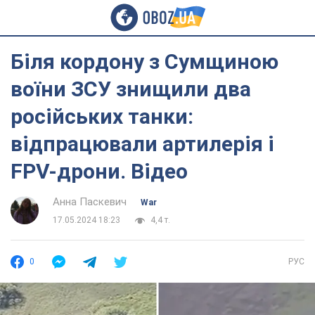
Біля кордону з Сумщиною
воїни ЗСУ знищили два
російських танки:
відпрацювали артилерія і
FPV-дрони. Відео
Анна Паскевич
War
17.05.2024 18:23
4,4 т.
0
РУС