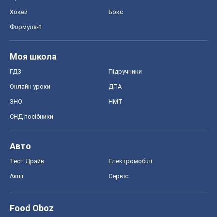
Хокей
Бокс
Формула-1
Моя школа
ГДЗ
Підручники
Онлайн уроки
ДПА
ЗНО
НМТ
СНД посібники
Авто
Тест Драйв
Електромобілі
Акції
Сервіс
Food Oboz