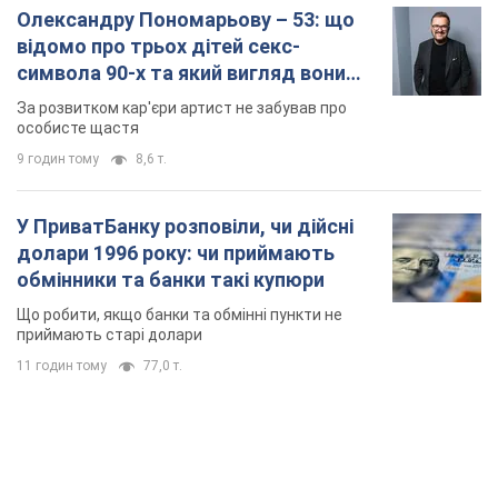
Олександру Пономарьову – 53: що
відомо про трьох дітей секс-
символа 90-х та який вигляд вони
мають
За розвитком кар'єри артист не забував про
особисте щастя
9 годин тому
8,6 т.
У ПриватБанку розповіли, чи дійсні
долари 1996 року: чи приймають
обмінники та банки такі купюри
Що робити, якщо банки та обмінні пункти не
приймають старі долари
11 годин тому
77,0 т.