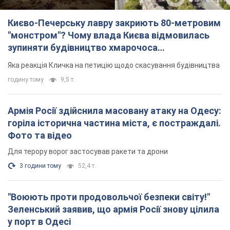
Києво-Печерську лавру закриють 80-метровим
"монстром"? Чому влада Києва відмовилась
зупиняти будівництво хмарочоса
"московського вірянина"
Яка реакція Кличка на петицію щодо скасування будівництва
годину тому
9,5 т.
Армія Росії здійснила масовану атаку на Одесу:
горіла історична частина міста, є постраждалі.
Фото та відео
Для терору ворог застосував ракети та дрони
3 години тому
52,4 т.
"Воюють проти продовольчої безпеки світу!"
Зеленський заявив, що армія Росії знову цілила
у порт в Одесі