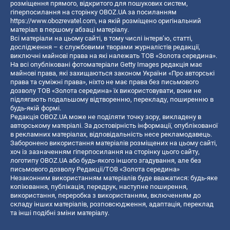
розміщення прямого, відкритого для пошукових систем,
гіперпосилання на сторінку OBOZ.UA за посиланням
https://www.obozrevatel.com
, на якій розміщено оригінальний
матеріал в першому абзаці матеріалу.
Всі матеріали на цьому сайті, в тому числі інтерв’ю, статті,
дослідження – є службовими творами журналістів редакції,
виключні майнові права на які належать ТОВ «Золота середина».
На всі опубліковані фотоматеріали Getty Images редакція має
майнові права, які захищаються законом України «Про авторські
права та суміжні права», ніхто не має права без письмового
дозволу ТОВ «Золота середина» їх використовувати, вони не
підлягають подальшому відтворенню, перекладу, поширенню в
будь-якій формі.
Редакція OBOZ.UA може не поділяти точку зору, викладену в
авторському матеріалі. За достовірність інформації, опублікованої
в рекламних матеріалах, відповідальність несе рекламодавець.
Заборонено використання матеріалів розміщених на цьому сайті,
хоч із зазначенням гіперпосилання на сторінку цього сайту,
логотипу OBOZ.UA або будь-якого іншого згадування, але без
письмового дозволу Редакції/ТОВ «Золота середина»
Незаконним використанням матеріалів буде вважатися: будь-яке
копiювання, публiкацiя, передрук, наступне поширення,
використання, переробка з використанням, включенням до
складу інших матеріалів, розповсюдження, адаптація, переклад
та інші подібні зміни матеріалу.