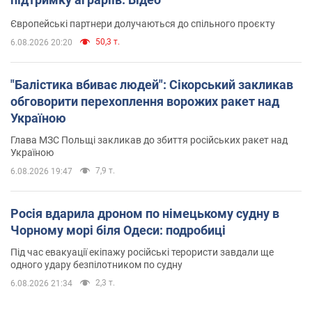
Європейські партнери долучаються до спільного проєкту
50,3 т.
6.08.2026 20:20
"Балістика вбиває людей": Сікорський закликав
обговорити перехоплення ворожих ракет над
Україною
Глава МЗС Польщі закликав до збиття російських ракет над
Україною
7,9 т.
6.08.2026 19:47
Росія вдарила дроном по німецькому судну в
Чорному морі біля Одеси: подробиці
Під час евакуації екіпажу російські терористи завдали ще
одного удару безпілотником по судну
2,3 т.
6.08.2026 21:34