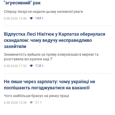
"агресивний" рак
Спершу лікарі не надали цьому належної уваги
14,9 т.
6.08.2026 12:46
Відпустка Лесі Нікітюк у Карпатах обернулася
скандалом: чому ведучу несправедливо
захейтили
Знаменитість вийшла на пряму комунікацію в мережі та
розставила всі крапки над "і"
11,8 т.
6.08.2026 17:32
Не лише через зарплату: чому українці не
поспішають погоджуватися на вакансії
Чого найбільше бракує на ринку праці
3,1 т.
6.08.2026 15:38