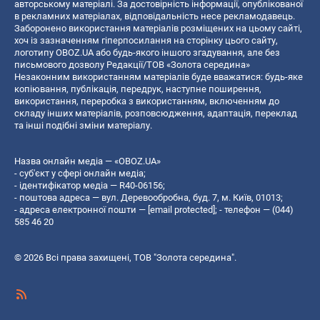
авторському матеріалі. За достовірність інформації, опублікованої
в рекламних матеріалах, відповідальність несе рекламодавець.
Заборонено використання матеріалів розміщених на цьому сайті,
хоч із зазначенням гіперпосилання на сторінку цього сайту,
логотипу OBOZ.UA або будь-якого іншого згадування, але без
письмового дозволу Редакції/ТОВ «Золота середина»
Незаконним використанням матеріалів буде вважатися: будь-яке
копiювання, публiкацiя, передрук, наступне поширення,
використання, переробка з використанням, включенням до
складу інших матеріалів, розповсюдження, адаптація, переклад
та інші подібні зміни матеріалу.
Назва онлайн медіа — «OBOZ.UA»
- суб'єкт у сфері онлайн медіа;
- ідентифікатор медіа — R40-06156;
- поштова адреса — вул. Деревообробна, буд. 7, м. Київ, 01013;
- адреса електронної пошти —
[email protected]
; - телефон — (044)
585 46 20
© 2026 Всі права захищені, ТОВ "Золота середина".