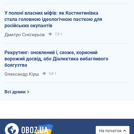
У полоні власних міфів: як Костянтинівка
стала головною ідеологічною пасткою для
російських окупантів
Дмитро Снєгирьов
7,0 т.
Рекрутинг: оновлений і, схоже, корисний
ворожий досвід, або Діалектика вибагливого
боягузтва
Олександр Кірш
5,8 т.
Всі думки
На початок