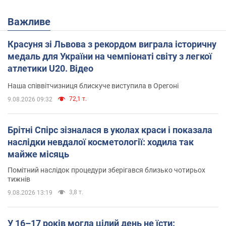
Важливе
Красуня зі Львова з рекордом виграла історичну
медаль для України на чемпіонаті світу з легкої
атлетики U20. Відео
Наша співвітчизниця блискуче виступила в Орегоні
72,1 т.
9.08.2026 09:32
Брітні Спірс зізналася в уколах краси і показала
наслідки невдалої косметології: ходила так
майже місяць
Помітний наслідок процедури зберігався близько чотирьох
тижнів
3,8 т.
9.08.2026 13:19
У 16–17 років могла цілий день не їсти: