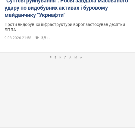
"Суттєві руйнування": Росія завдала масованого
удару по видобувних активах і буровому
майданчику "Укрнафти"
Проти видобувної інфраструктури ворог застосував десятки
БПЛА
8,9 т.
9.08.2026 21:58