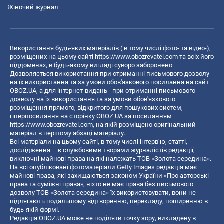
Жіночий журнал
Використання будь-яких матеріалів ( в тому числі фото- та відео-),
розміщених на цьому сайті
https://www.obozrevatel.com
та всіх його
піддоменах, в будь-якому вигляді суворо заборонено.
Дозволяється використання при отриманні письмового дозволу
на їх використання та за умови обов'язкового посилання на сайт
OBOZ.UA, а для інтернет-видань - при отриманні письмового
дозволу на їх використання та за умови обов'язкового
розміщення прямого, відкритого для пошукових систем,
гіперпосилання на сторінку OBOZ.UA за посиланням
https://www.obozrevatel.com
, на якій розміщено оригінальний
матеріал в першому абзаці матеріалу.
Всі матеріали на цьому сайті, в тому числі інтерв’ю, статті,
дослідження – є службовими творами журналістів редакції,
виключні майнові права на які належать ТОВ «Золота середина».
На всі опубліковані фотоматеріали Getty Images редакція має
майнові права, які захищаються законом України «Про авторські
права та суміжні права», ніхто не має права без письмового
дозволу ТОВ «Золота середина» їх використовувати, вони не
підлягають подальшому відтворенню, перекладу, поширенню в
будь-якій формі.
Редакція OBOZ.UA може не поділяти точку зору, викладену в