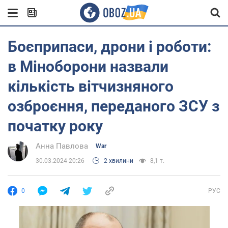
Боєприпаси, дрони і роботи:
в Міноборони назвали
кількість вітчизняного
озброєння, переданого ЗСУ з
початку року
Анна Павлова
War
30.03.2024 20:26
2 хвилини
8,1 т.
0
РУС