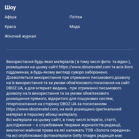
Шоу
Афіша
Плітки
Краса
Мода
Жіночий журнал
Використання будь-яких матеріалів ( в тому числі фото- та відео-),
розміщених на цьому сайті
https://www.obozrevatel.com
та всіх його
піддоменах, в будь-якому вигляді суворо заборонено.
Дозволяється використання при отриманні письмового дозволу
на їх використання та за умови обов'язкового посилання на сайт
OBOZ.UA, а для інтернет-видань - при отриманні письмового
дозволу на їх використання та за умови обов'язкового
розміщення прямого, відкритого для пошукових систем,
гіперпосилання на сторінку OBOZ.UA за посиланням
https://www.obozrevatel.com
, на якій розміщено оригінальний
матеріал в першому абзаці матеріалу.
Всі матеріали на цьому сайті, в тому числі інтерв’ю, статті,
дослідження – є службовими творами журналістів редакції,
виключні майнові права на які належать ТОВ «Золота середина».
На всі опубліковані фотоматеріали Getty Images редакція має