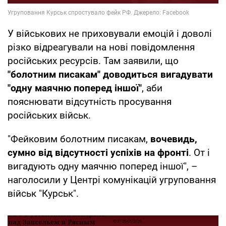
У військових не приховували емоцій і доволі
різко відреагували на нові повідомлення
російських ресурсів. Там заявили, що
"болотним писакам" доводиться вигадувати
"одну маячню поперед іншої"
, аби
пояснювати відсутність просування
російських військ.
"Фейковим болотним писакам,
вочевидь,
сумно від відсутності успіхів на фронті
. От і
вигадують одну маячню поперед іншої", –
наголосили у Центрі комунікацій угруповання
військ "Курськ".