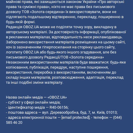
майнові права, які захищаються законом України «Про авторські
права та суміжні права», ніхто не має права без письмового
дозволу ТОВ «Золота середина» їх використовувати, вони не
підлягають подальшому відтворенню, перекладу, поширенню в
будь-якій формі.
Редакція OBOZ.UA може не поділяти точку зору, викладену в
авторському матеріалі. За достовірність інформації, опублікованої
в рекламних матеріалах, відповідальність несе рекламодавець.
Заборонено використання матеріалів розміщених на цьому сайті,
хоч із зазначенням гіперпосилання на сторінку цього сайту,
логотипу OBOZ.UA або будь-якого іншого згадування, але без
письмового дозволу Редакції/ТОВ «Золота середина»
Незаконним використанням матеріалів буде вважатися: будь-яке
копiювання, публiкацiя, передрук, наступне поширення,
використання, переробка з використанням, включенням до
складу інших матеріалів, розповсюдження, адаптація, переклад
та інші подібні зміни матеріалу.
Назва онлайн медіа — «OBOZ.UA»
- суб'єкт у сфері онлайн медіа;
- ідентифікатор медіа — R40-06156;
- поштова адреса — вул. Деревообробна, буд. 7, м. Київ, 01013;
- адреса електронної пошти —
[email protected]
; - телефон — (044)
585 46 20