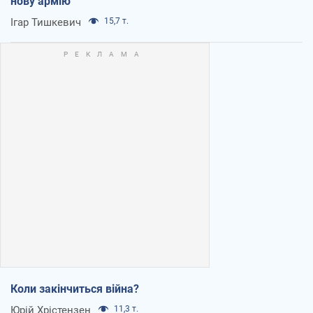
нову армію
Ігар Тишкевич
15,7 т.
Коли закінчиться війна?
Юрій Хрістензен
11,3 т.