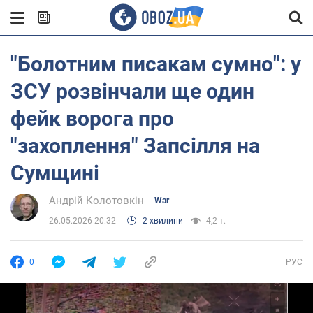
"Болотним писакам сумно": у
ЗСУ розвінчали ще один
фейк ворога про
"захоплення" Запсілля на
Сумщині
Андрій Колотовкін
War
26.05.2026 20:32
2 хвилини
4,2 т.
0
РУС