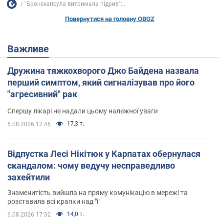
"Бронекапсула витримала підрив":...
Повернутися на головну OBOZ
Важливе
Дружина тяжкохворого Джо Байдена назвала
перший симптом, який сигналізував про його
"агресивний" рак
Спершу лікарі не надали цьому належної уваги
17,3 т.
6.08.2026 12:46
Відпустка Лесі Нікітюк у Карпатах обернулася
скандалом: чому ведучу несправедливо
захейтили
Знаменитість вийшла на пряму комунікацію в мережі та
розставила всі крапки над "і"
14,0 т.
6.08.2026 17:32