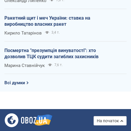
Олександр Липенко
7,6 т.
Ракетний щит і меч України: ставка на
виробництво власних ракет
Кирило Татарінов
3,4 т.
Посмертна "презумпція винуватості": хто
дозволив ТЦК судити загиблих захисників
Марина Ставнійчук
7,6 т.
Всі думки
На початок