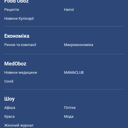
Food Oboz
Рецепти
Напої
Новини Кулінарії
Економіка
Ринки та компанії
Макроекономіка
MedOboz
Новини медицини
MAMACLUB
Covid
Шоу
Афіша
Плітки
Краса
Мода
Жіночий журнал