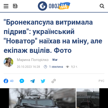
"Бронекапсула витримала
підрив": український
"Новатор" наїхав на міну, але
екіпаж вцілів. Фото
Марина Погорілко
War
20.10.2023 16:28
1 хвилина
9,3 т.
43
РУС