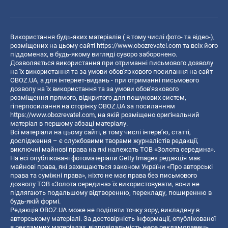
Використання будь-яких матеріалів ( в тому числі фото- та відео-),
розміщених на цьому сайті
https://www.obozrevatel.com
та всіх його
піддоменах, в будь-якому вигляді суворо заборонено.
Дозволяється використання при отриманні письмового дозволу
на їх використання та за умови обов'язкового посилання на сайт
OBOZ.UA, а для інтернет-видань - при отриманні письмового
дозволу на їх використання та за умови обов'язкового
розміщення прямого, відкритого для пошукових систем,
гіперпосилання на сторінку OBOZ.UA за посиланням
https://www.obozrevatel.com
, на якій розміщено оригінальний
матеріал в першому абзаці матеріалу.
Всі матеріали на цьому сайті, в тому числі інтерв’ю, статті,
дослідження – є службовими творами журналістів редакції,
виключні майнові права на які належать ТОВ «Золота середина».
На всі опубліковані фотоматеріали Getty Images редакція має
майнові права, які захищаються законом України «Про авторські
права та суміжні права», ніхто не має права без письмового
дозволу ТОВ «Золота середина» їх використовувати, вони не
підлягають подальшому відтворенню, перекладу, поширенню в
будь-якій формі.
Редакція OBOZ.UA може не поділяти точку зору, викладену в
авторському матеріалі. За достовірність інформації, опублікованої
в рекламних матеріалах, відповідальність несе рекламодавець.