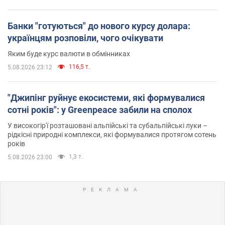
Банки "готуються" до нового курсу долара:
українцям розповіли, чого очікувати
Яким буде курс валюти в обмінниках
116,5 т.
5.08.2026 23:12
"Джипінг руйнує екосистеми, які формувалися
сотні років": у Greenpeace забили на сполох
У високогір'ї розташовані альпійські та субальпійські луки –
рідкісні природні комплекси, які формувалися протягом сотень
років
1,3 т.
5.08.2026 23:00