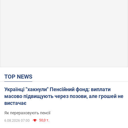
TOP NEWS
Українці "хакнули" Пенсійний фонд: виплати
масово підвищують через позови, але грошей не
вистачає
Як перераховують пенсії
50,0 т.
6.08.2026 07:00