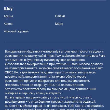
Шоу
Афіша
Плітки
Краса
Мода
Жіночий журнал
Використання будь-яких матеріалів ( в тому числі фото- та відео-),
розміщених на цьому сайті
https://www.obozrevatel.com
та всіх його
піддоменах, в будь-якому вигляді суворо заборонено.
Дозволяється використання при отриманні письмового дозволу
на їх використання та за умови обов'язкового посилання на сайт
OBOZ.UA, а для інтернет-видань - при отриманні письмового
дозволу на їх використання та за умови обов'язкового
розміщення прямого, відкритого для пошукових систем,
гіперпосилання на сторінку OBOZ.UA за посиланням
https://www.obozrevatel.com
, на якій розміщено оригінальний
матеріал в першому абзаці матеріалу.
Всі матеріали на цьому сайті, в тому числі інтерв’ю, статті,
дослідження – є службовими творами журналістів редакції,
виключні майнові права на які належать ТОВ «Золота середина».
На всі опубліковані фотоматеріали Getty Images редакція має