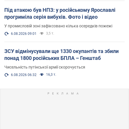
Під атакою був НПЗ: у російському Ярославлі
прогриміла серія вибухів. Фото і відео
У промисловій зоні зафіксовано кілька осередків пожежі
3,5 т.
6.08.2026 09:01
ЗСУ відмінусували ще 1330 окупантів та збили
понад 1800 російських БПЛА – Генштаб
Чисельність путінської армії скорочується
16,3 т.
6.08.2026 06:32