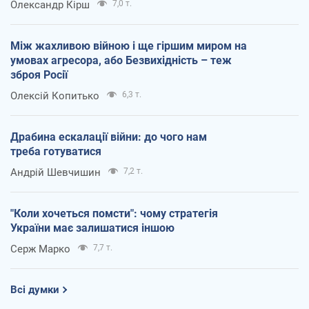
Олександр Кірш
7,0 т.
Між жахливою війною і ще гіршим миром на
умовах агресора, або Безвихідність – теж
зброя Росії
Олексій Копитько
6,3 т.
Драбина ескалації війни: до чого нам
треба готуватися
Андрій Шевчишин
7,2 т.
"Коли хочеться помсти": чому стратегія
України має залишатися іншою
Серж Марко
7,7 т.
Всі думки