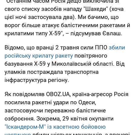
"Останнім часом Росія дещо виключила зі
свого списку засобів нападу "Шахеди" (хоча
цієї ночі застосувала два). Ми бачимо, що
ворог більше атакує балістичними ракетами й
крилатими типу Х-59", – підсумував Євлаш.
Відомо, що вранці 2 травня сили ППО
збили
російську крилату ракету
повітряного
базування Х-59 у Миколаївській області. Від
уламків постраждала транспортна
інфраструктура регіону.
Як повідомляв OBOZ.UA, країна-агресор Росія
посилила ракетні удари по Одеси,
застосовуючи переважно балістичне
озброєння. Зокрема, 29 квітня окупанти
"Іскандером-М" із касетною бойовою
частиною
вбили шістьох мешканців, а ввечері