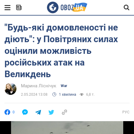
"Будь-які домовленості не
діють": у Повітряних силах
оцінили можливість
російських атак на
Великдень
Марина Ліснічук
War
2.05.2024 13:08
1 хвилина
6,8 т.
0
РУС