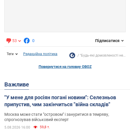
53
0
Підписатися
Теги
Редакційна політика
"Будь-які домовленості не...
Повернутися на головну OBOZ
Важливе
"У мене для росіян погані новини": Селезньов
припустив, чим закінчиться "війна складів"
Москва може стати "островом" і зануритися в темряву,
спрогнозував військовий експерт
59,8 т.
5.08.2026 16:00