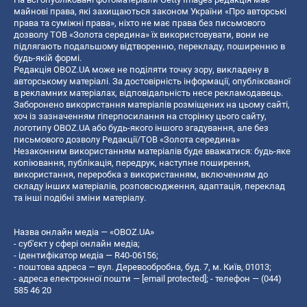
майнові права, які захищаються законом України «Про авторські
права та суміжні права», ніхто не має права без письмового
дозволу ТОВ «Золота середина» їх використовувати, вони не
підлягають подальшому відтворенню, перекладу, поширенню в
будь-якій формі.
Редакція OBOZ.UA може не поділяти точку зору, викладену в
авторському матеріалі. За достовірність інформації, опублікованої
в рекламних матеріалах, відповідальність несе рекламодавець.
Заборонено використання матеріалів розміщених на цьому сайті,
хоч із зазначенням гіперпосилання на сторінку цього сайту,
логотипу OBOZ.UA або будь-якого іншого згадування, але без
письмового дозволу Редакції/ТОВ «Золота середина»
Незаконним використанням матеріалів буде вважатися: будь-яке
копiювання, публiкацiя, передрук, наступне поширення,
використання, переробка з використанням, включенням до
складу інших матеріалів, розповсюдження, адаптація, переклад
та інші подібні зміни матеріалу.
Назва онлайн медіа — «OBOZ.UA»
- суб'єкт у сфері онлайн медіа;
- ідентифікатор медіа — R40-06156;
- поштова адреса — вул. Деревообробна, буд. 7, м. Київ, 01013;
- адреса електронної пошти —
[email protected]
; - телефон — (044)
585 46 20