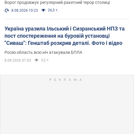
Ворог продовжує регулярний ракетний терор столиці
26,5 т.
8.08.2026 10:23
Україна уразила Ільський і Сизранський НПЗ та
пост спостереження на буровій установці
"Сиваш": Генштаб розкрив деталі. Фото і відео
Росію область всю ніч атакували БПЛА
3,2 т.
8.08.2026 07:03