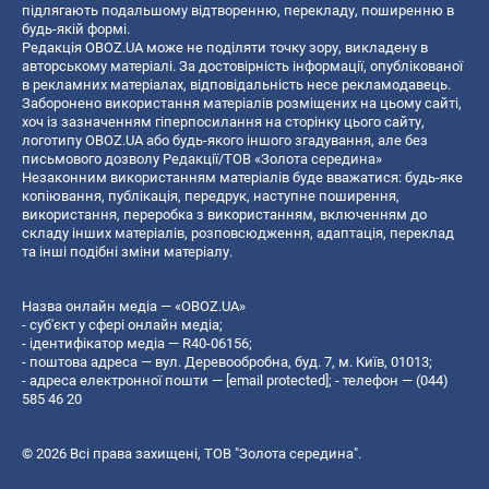
підлягають подальшому відтворенню, перекладу, поширенню в
будь-якій формі.
Редакція OBOZ.UA може не поділяти точку зору, викладену в
авторському матеріалі. За достовірність інформації, опублікованої
в рекламних матеріалах, відповідальність несе рекламодавець.
Заборонено використання матеріалів розміщених на цьому сайті,
хоч із зазначенням гіперпосилання на сторінку цього сайту,
логотипу OBOZ.UA або будь-якого іншого згадування, але без
письмового дозволу Редакції/ТОВ «Золота середина»
Незаконним використанням матеріалів буде вважатися: будь-яке
копiювання, публiкацiя, передрук, наступне поширення,
використання, переробка з використанням, включенням до
складу інших матеріалів, розповсюдження, адаптація, переклад
та інші подібні зміни матеріалу.
Назва онлайн медіа — «OBOZ.UA»
- суб'єкт у сфері онлайн медіа;
- ідентифікатор медіа — R40-06156;
- поштова адреса — вул. Деревообробна, буд. 7, м. Київ, 01013;
- адреса електронної пошти —
[email protected]
; - телефон — (044)
585 46 20
© 2026 Всі права захищені, ТОВ "Золота середина".