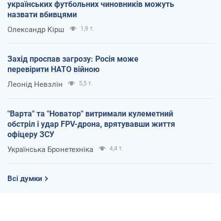
українських футбольних чиновників можуть
назвати вбивцями
Олександр Кірш
1,9 т.
Захід проспав загрозу: Росія може
перевірити НАТО війною
Леонід Невзлін
5,5 т.
"Варта" та "Новатор" витримали кулеметний
обстріл і удар FPV-дрона, врятувавши життя
офіцеру ЗСУ
Українська Бронетехніка
4,4 т.
Всі думки