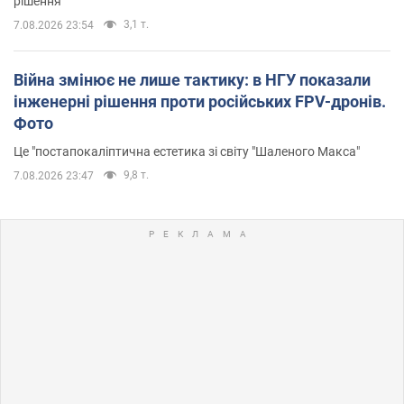
рішення"
3,1 т.
7.08.2026 23:54
Війна змінює не лише тактику: в НГУ показали
інженерні рішення проти російських FPV-дронів.
Фото
Це "постапокаліптична естетика зі світу "Шаленого Макса"
9,8 т.
7.08.2026 23:47