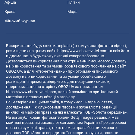
Афіша
Плітки
Краса
Мода
Жіночий журнал
Використання будь-яких матеріалів ( в тому числі фото- та відео-),
розміщених на цьому сайті
https://www.obozrevatel.com
та всіх його
піддоменах, в будь-якому вигляді суворо заборонено.
Дозволяється використання при отриманні письмового дозволу
на їх використання та за умови обов'язкового посилання на сайт
OBOZ.UA, а для інтернет-видань - при отриманні письмового
дозволу на їх використання та за умови обов'язкового
розміщення прямого, відкритого для пошукових систем,
гіперпосилання на сторінку OBOZ.UA за посиланням
https://www.obozrevatel.com
, на якій розміщено оригінальний
матеріал в першому абзаці матеріалу.
Всі матеріали на цьому сайті, в тому числі інтерв’ю, статті,
дослідження – є службовими творами журналістів редакції,
виключні майнові права на які належать ТОВ «Золота середина».
На всі опубліковані фотоматеріали Getty Images редакція має
майнові права, які захищаються законом України «Про авторські
права та суміжні права», ніхто не має права без письмового
дозволу ТОВ «Золота середина» їх використовувати, вони не