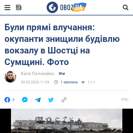
Були прямі влучання:
окупанти знищили будівлю
вокзалу в Шостці на
Сумщині. Фото
Катя Поплюйко
War
30.05.2026 11:59
1 хвилина
1,1 т.
0
РУС