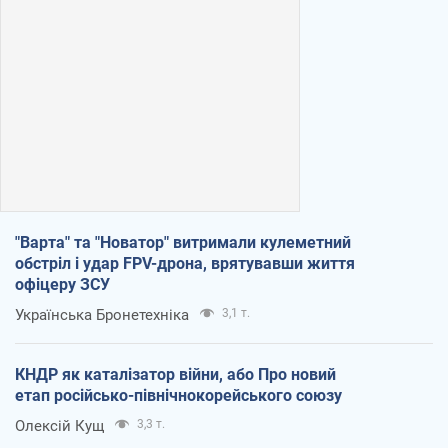
"Варта" та "Новатор" витримали кулеметний
обстріл і удар FPV-дрона, врятувавши життя
офіцеру ЗСУ
Українська Бронетехніка
3,1 т.
КНДР як каталізатор війни, або Про новий
етап російсько-північнокорейського союзу
Олексій Кущ
3,3 т.