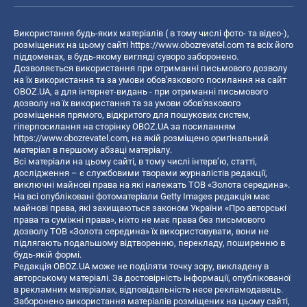
Використання будь-яких матеріалів ( в тому числі фото- та відео-),
розміщених на цьому сайті
https://www.obozrevatel.com
та всіх його
піддоменах, в будь-якому вигляді суворо заборонено.
Дозволяється використання при отриманні письмового дозволу
на їх використання та за умови обов'язкового посилання на сайт
OBOZ.UA, а для інтернет-видань - при отриманні письмового
дозволу на їх використання та за умови обов'язкового
розміщення прямого, відкритого для пошукових систем,
гіперпосилання на сторінку OBOZ.UA за посиланням
https://www.obozrevatel.com
, на якій розміщено оригінальний
матеріал в першому абзаці матеріалу.
Всі матеріали на цьому сайті, в тому числі інтерв’ю, статті,
дослідження – є службовими творами журналістів редакції,
виключні майнові права на які належать ТОВ «Золота середина».
На всі опубліковані фотоматеріали Getty Images редакція має
майнові права, які захищаються законом України «Про авторські
права та суміжні права», ніхто не має права без письмового
дозволу ТОВ «Золота середина» їх використовувати, вони не
підлягають подальшому відтворенню, перекладу, поширенню в
будь-якій формі.
Редакція OBOZ.UA може не поділяти точку зору, викладену в
авторському матеріалі. За достовірність інформації, опублікованої
в рекламних матеріалах, відповідальність несе рекламодавець.
Заборонено використання матеріалів розміщених на цьому сайті,