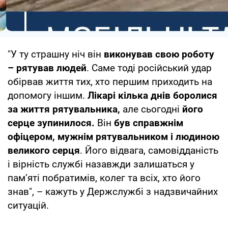
"У ту страшну ніч він
виконував свою роботу
– рятував людей
. Саме тоді російський удар
обірвав життя тих, хто першим приходить на
допомогу іншим.
Лікарі кілька днів боролися
за життя рятувальника,
але сьогодні
його
серце зупинилося.
Він
був справжнім
офіцером, мужнім рятувальником і людиною
великого серця
. Його відвага, самовідданість
і вірність службі назавжди залишаться у
пам’яті побратимів, колег та всіх, хто його
знав", – кажуть у Держслужбі з надзвичайних
ситуацій.