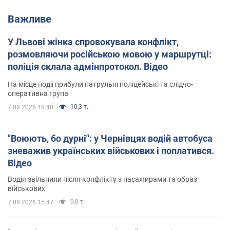
Важливе
У Львові жінка спровокувала конфлікт,
розмовляючи російською мовою у маршрутці:
поліція склала адмінпротокол. Відео
На місце події прибули патрульні поліцейські та слідчо-
оперативна група
10,3 т.
7.08.2026 18:40
"Воюють, бо дурні": у Чернівцях водій автобуса
зневажив українських військових і поплатився.
Відео
Водія звільнили після конфлікту з пасажирами та образ
військових
9,0 т.
7.08.2026 15:47