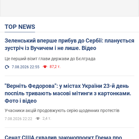
TOP NEWS
Зеленський вперше прибув до Сербії: планується
зустріч із Вучичем і не лише. Відео
Це перший візит глави держави до Бєлграда
87,2 т.
7.08.2026 22:55
"Верніть Федорова": у містах України 23-й день
поспіль тривають масові мітинги з картонками.
Фото і відео
Учасники акцій продовжують серію щоденних протестів
2,4 т.
7.08.2026 22:22
Сенат США схвалив законопроєкт Грема про