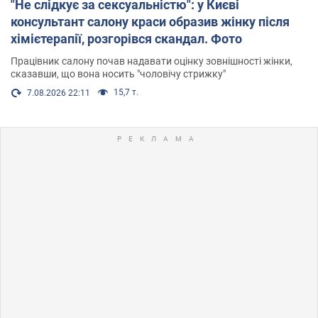
"Не слідкує за сексуальністю": у Києві
консультант салону краси образив жінку після
хімієтерапії, розгорівся скандал. Фото
Працівник салону почав надавати оцінку зовнішності жінки,
сказавши, що вона носить "чоловічу стрижку"
15,7 т.
7.08.2026 22:11