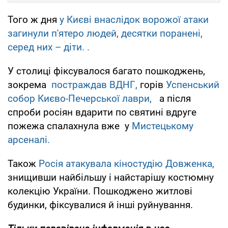
Того ж дня
у Києві внаслідок ворожої атаки
загинули п'ятеро людей, десятки поранені,
серед них – діти. .
У столиці фіксувалося багато пошкоджень,
зокрема
постраждав ВДНГ,
горів
Успенський
собор Києво-Печерської лаври,
а після
спроби росіян вдарити по святині вдруге
пожежа спалахнула вже у
Мистецькому
арсеналі.
Також
Росія атакувала кіностудію Довженка,
знищивши найбільшу і найстарішу костюмну
колекцію України. Пошкоджено житлові
будинки, фіксувалися й інші руйнування.