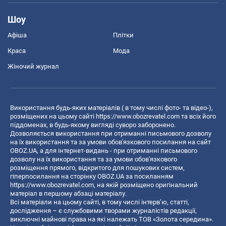
Шоу
Афіша
Плітки
Краса
Мода
Жіночий журнал
Використання будь-яких матеріалів ( в тому числі фото- та відео-),
розміщених на цьому сайті
https://www.obozrevatel.com
та всіх його
піддоменах, в будь-якому вигляді суворо заборонено.
Дозволяється використання при отриманні письмового дозволу
на їх використання та за умови обов'язкового посилання на сайт
OBOZ.UA, а для інтернет-видань - при отриманні письмового
дозволу на їх використання та за умови обов'язкового
розміщення прямого, відкритого для пошукових систем,
гіперпосилання на сторінку OBOZ.UA за посиланням
https://www.obozrevatel.com
, на якій розміщено оригінальний
матеріал в першому абзаці матеріалу.
Всі матеріали на цьому сайті, в тому числі інтерв’ю, статті,
дослідження – є службовими творами журналістів редакції,
виключні майнові права на які належать ТОВ «Золота середина».