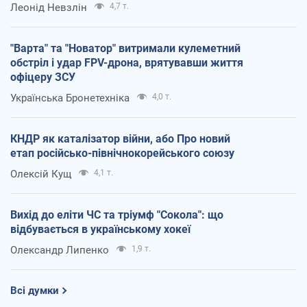
Леонід Невзлін
4,7 т.
"Варта" та "Новатор" витримали кулеметний
обстріл і удар FPV-дрона, врятувавши життя
офіцеру ЗСУ
Українська Бронетехніка
4,0 т.
КНДР як каталізатор війни, або Про новий
етап російсько-північнокорейського союзу
Олексій Кущ
4,1 т.
Вихід до еліти ЧС та тріумф "Сокола": що
відбувається в українському хокеї
Олександр Липенко
1,9 т.
Всі думки