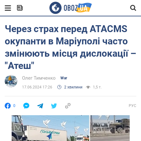
Через страх перед ATACMS
окупанти в Маріуполі часто
змінюють місця дислокації –
"Атеш"
Олег Тимченко
War
17.06.2024 17:26
2 хвилини
1,5 т.
0
РУС