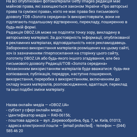
На всі опубліковані фотоматеріали Getty Images редакція має
майнові права, які захищаються законом України «Про авторські
права та суміжні права», ніхто не має права без письмового
дозволу ТОВ «Золота середина» їх використовувати, вони не
підлягають подальшому відтворенню, перекладу, поширенню в
будь-якій формі.
Редакція OBOZ.UA може не поділяти точку зору, викладену в
авторському матеріалі. За достовірність інформації, опублікованої
в рекламних матеріалах, відповідальність несе рекламодавець.
Заборонено використання матеріалів розміщених на цьому сайті,
хоч із зазначенням гіперпосилання на сторінку цього сайту,
логотипу OBOZ.UA або будь-якого іншого згадування, але без
письмового дозволу Редакції/ТОВ «Золота середина»
Незаконним використанням матеріалів буде вважатися: будь-яке
копiювання, публiкацiя, передрук, наступне поширення,
використання, переробка з використанням, включенням до
складу інших матеріалів, розповсюдження, адаптація, переклад
та інші подібні зміни матеріалу.
Назва онлайн медіа — «OBOZ.UA»
- суб'єкт у сфері онлайн медіа;
- ідентифікатор медіа — R40-06156;
- поштова адреса — вул. Деревообробна, буд. 7, м. Київ, 01013;
- адреса електронної пошти —
[email protected]
; - телефон — (044)
585 46 20