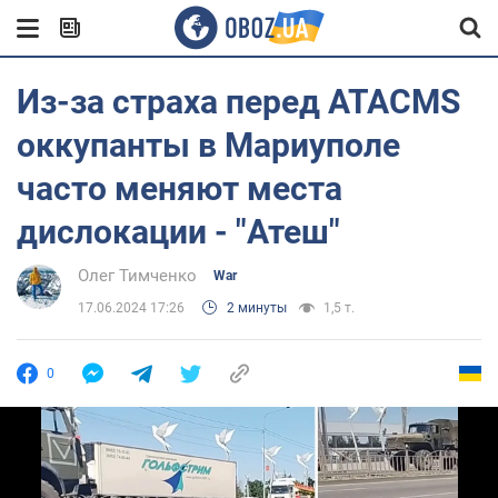
Из-за страха перед ATACMS
оккупанты в Мариуполе
часто меняют места
дислокации - "Атеш"
Олег Тимченко
War
17.06.2024 17:26
2 минуты
1,5 т.
0