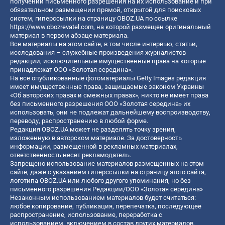
получении письменного разрешения на их использование и при
обязательном размещении прямой, открытой для поисковых
систем, гиперссылки на страницу OBOZ.UA по ссылке
https://www.obozrevatel.com
, на которой размещен оригинальный
материал в первом абзаце материала.
Все материалы на этом сайте, в том числе интервью, статьи,
исследования – служебные произведения журналистов
редакции, исключительные имущественные права на которые
принадлежат ООО «Золотая середина».
На все опубликованные фотоматериалы Getty Images редакция
имеет имущественные права, защищаемые законом Украины
«Об авторских правах и смежных правах», никто не имеет права
без письменного разрешения ООО «Золотая середина» их
использовать, они не подлежат дальнейшему воспроизводству,
переводу, распространению в любой форме.
Редакция OBOZ.UA может не разделять точку зрения,
изложенную в авторском материале. За достоверность
информации, размещенной в рекламных материалах,
ответственность несет рекламодатель.
Запрещено использование материалов размещенных на этом
сайте, даже с указанием гиперссылки на страницу этого сайта,
логотипа OBOZ.UA или любого другого упоминания, но без
письменного разрешения Редакции/ООО «Золотая середина»
Незаконным использованием материалов будет считаться:
любое копирование, публикация, перепечатка, последующее
распространение, использование, переработка с
использованием, включением в состав других материалов,