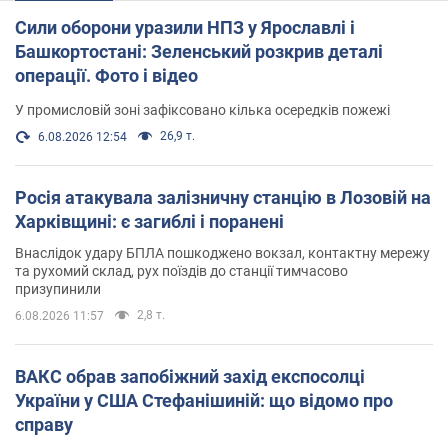
Сили оборони уразили НПЗ у Ярославлі і
Башкортостані: Зеленський розкрив деталі
операції. Фото і відео
У промисловій зоні зафіксовано кілька осередків пожежі
26,9 т.
6.08.2026 12:54
Росія атакувала залізничну станцію в Лозовій на
Харківщині: є загиблі і поранені
Внаслідок удару БПЛА пошкоджено вокзал, контактну мережу
та рухомий склад, рух поїздів до станції тимчасово
призупинили
2,8 т.
6.08.2026 11:57
ВАКС обрав запобіжний захід експосолці
України у США Стефанішиній: що відомо про
справу