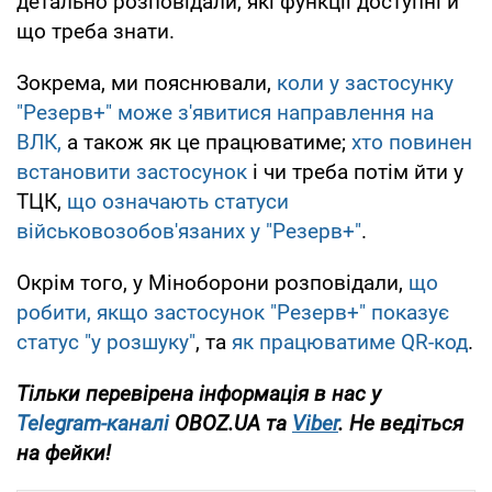
детально розповідали, які функції доступні й
що треба знати.
Зокрема, ми пояснювали,
коли у застосунку
"Резерв+" може з'явитися направлення на
ВЛК,
а також як це працюватиме;
хто повинен
встановити застосунок
і чи треба потім йти у
ТЦК,
що означають статуси
військовозобов'язаних у "Резерв+"
.
Окрім того, у Міноборони розповідали,
що
робити, якщо застосунок "Резерв+" показує
статус "у розшуку"
, та
як працюватиме QR-код
.
Тільки перевірена інформація в нас у
Telegram-каналі
OBOZ.UA та
Viber
. Не ведіться
на фейки!