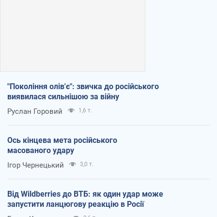
"Покоління олів'є": звичка до російського
виявилася сильнішою за війну
Руслан Горовий
1,6 т.
Ось кінцева мета російського
масованого удару
Ігор Чернецький
3,0 т.
Від Wildberries до ВТБ: як один удар може
запустити ланцюгову реакцію в Росії