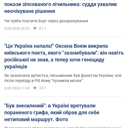
покази зіпсованого лічильника: суддя ухвалив
неочікуване рішення
Чи треба платити борг через донарахування
6,1 т.
6.08.2026 09:53
"Це Україна напала!" Оксана Вояж викрила
київського поета, якого "зазомбували": він навіть
російської не знав, а тепер хоче геноциду
українців
Як зазначила артистка, письменник був фанатом України, але
після переїзду в РФ йому "промили мозок"
3,3 т.
6.08.2026 11:42
"Був знесилений": в Україні врятували
пораненого грифа, який обрав для себе
нетиповий маршрут. Фото