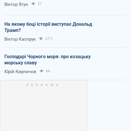
Віктор Ягун
21
На якому боці історії виступає Дональд
Трамп?
Віктор Каспрук
2,7 т.
Господарі Чорного моря: про козацьку
морську славу
Юрій Кирпичов
66