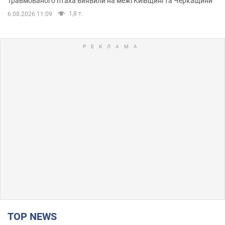
Травмованого птаха виявили на межі Київщині та Черкащини
1,8 т.
6.08.2026 11:09
TOP NEWS