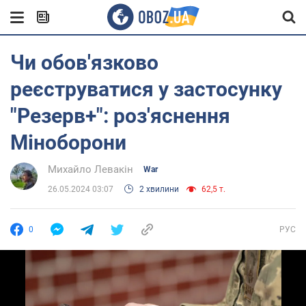
Чи обов'язково
реєструватися у застосунку
"Резерв+": роз'яснення
Міноборони
Михайло Левакін
War
26.05.2024 03:07
2 хвилини
62,5 т.
0
РУС