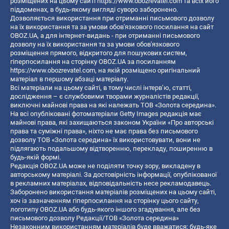
розміщених на цьому сайті
https://www.obozrevatel.com
та всіх його
піддоменах, в будь-якому вигляді суворо заборонено.
Дозволяється використання при отриманні письмового дозволу
на їх використання та за умови обов'язкового посилання на сайт
OBOZ.UA, а для інтернет-видань - при отриманні письмового
дозволу на їх використання та за умови обов'язкового
розміщення прямого, відкритого для пошукових систем,
гіперпосилання на сторінку OBOZ.UA за посиланням
https://www.obozrevatel.com
, на якій розміщено оригінальний
матеріал в першому абзаці матеріалу.
Всі матеріали на цьому сайті, в тому числі інтерв’ю, статті,
дослідження – є службовими творами журналістів редакції,
виключні майнові права на які належать ТОВ «Золота середина».
На всі опубліковані фотоматеріали Getty Images редакція має
майнові права, які захищаються законом України «Про авторські
права та суміжні права», ніхто не має права без письмового
дозволу ТОВ «Золота середина» їх використовувати, вони не
підлягають подальшому відтворенню, перекладу, поширенню в
будь-якій формі.
Редакція OBOZ.UA може не поділяти точку зору, викладену в
авторському матеріалі. За достовірність інформації, опублікованої
в рекламних матеріалах, відповідальність несе рекламодавець.
Заборонено використання матеріалів розміщених на цьому сайті,
хоч із зазначенням гіперпосилання на сторінку цього сайту,
логотипу OBOZ.UA або будь-якого іншого згадування, але без
письмового дозволу Редакції/ТОВ «Золота середина»
Незаконним використанням матеріалів буде вважатися: будь-яке