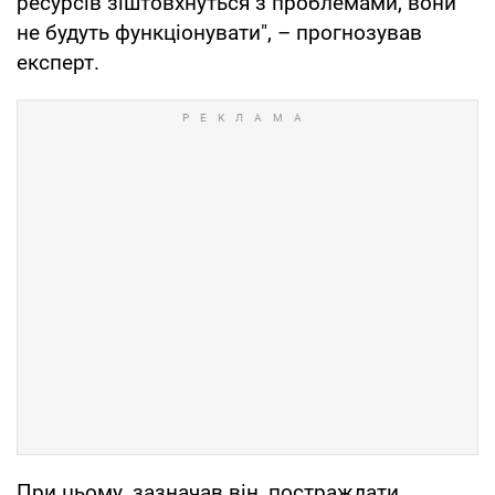
ресурсів зіштовхнуться з проблемами, вони
не будуть функціонувати", – прогнозував
експерт.
При цьому, зазначав він, постраждати