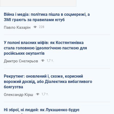
Війна і медіа: політика пішла в соцмережі, а
ЗМІ грають за правилами ютуб
Павло Казарін
228
У полоні власних міфів: як Костянтинівка
стала головною ідеологічною пасткою для
російських окупантів
Дмитро Снєгирьов
1,7 т.
Рекрутинг: оновлений і, схоже, корисний
ворожий досвід, або Діалектика вибагливого
боягузтва
Олександр Кірш
1,7 т.
Ні зброї, ні людей: як Лукашенко будує