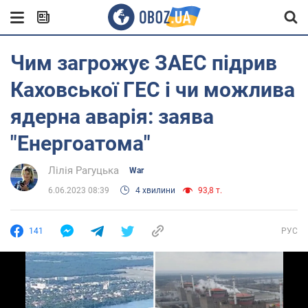
Чим загрожує ЗАЕС підрив
Каховської ГЕС і чи можлива
ядерна аварія: заява
"Енергоатома"
Лілія Рагуцька
War
6.06.2023 08:39
4 хвилини
93,8 т.
141
РУС