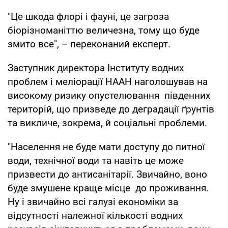
"Це шкода флорі і фауні, це загроза
біорізноманіттю величезна, тому що буде
змито все", – переконаний експерт.
Заступник директора Інституту водних
проблем і меліорації НААН наголошував на
високому ризику опустелювання південних
територій, що призведе до деградації ґрунтів
та викличе, зокрема, й соціальні проблеми.
"Населення не буде мати доступу до питної
води, технічної води та навіть це може
призвести до антисанітарії. Звичайно, воно
буде змушене краще місце до проживання.
Ну і звичайно всі галузі економіки за
відсутності належної кількості водних