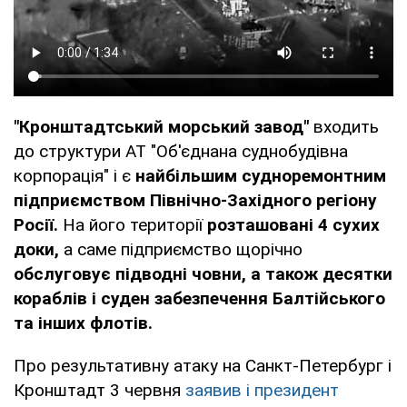
"Кронштадтський морський завод"
входить
до структури АТ "Об'єднана суднобудівна
корпорація" і є
найбільшим судноремонтним
підприємством Північно-Західного регіону
Росії.
На його території
розташовані 4 сухих
доки,
а саме підприємство щорічно
обслуговує підводні човни, а також десятки
кораблів і суден забезпечення Балтійського
та інших флотів.
Про результативну атаку на Санкт-Петербург і
Кронштадт 3 червня
заявив і президент