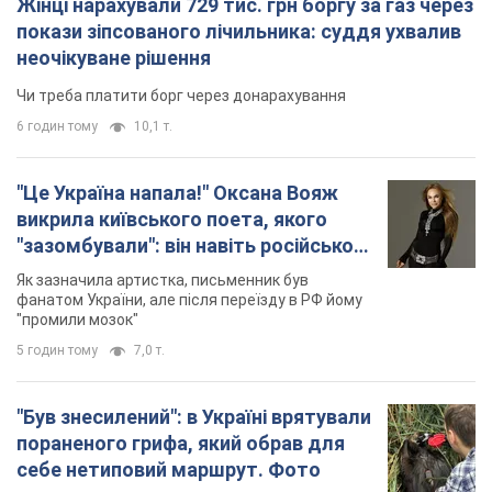
Чорний дим видно...
Важливе
Жінці нарахували 729 тис. грн боргу за газ через
покази зіпсованого лічильника: суддя ухвалив
неочікуване рішення
Чи треба платити борг через донарахування
6 годин тому
10,1 т.