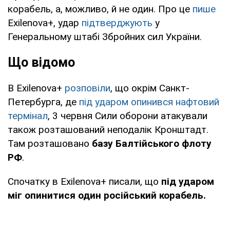
корабель, а, можливо, й не один. Про це
пише
Exilenova+, удар
підтверджують
у
Генеральному штабі Збройних сил України.
Що відомо
В Exilenova+
розповіли
, що окрім Санкт-
Петербурга, де
під ударом опинився нафтовий
термінал
, 3 червня Сили оборони атакували
також розташований неподалік Кронштадт.
Там розташовано
базу Балтійського флоту
РФ
.
Спочатку в Exilenova+ писали, що
під ударом
міг опинитися один російський корабель.