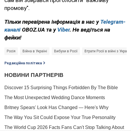
сам він збирався проголосити "важливу
промову".
Тільки перевірена інформація в нас у
Telegram-
каналі
OBOZ.UA та у
Viber
. Не ведіться на
фейки!
Росія
Війна в Україні
Вибухи в Росії
Втрати Росії в війні з Украї
Редакційна політика