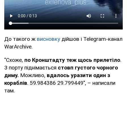
До такого ж
висновку
дійшов і Telegram-канал
WarArchive.
"Схоже,
по Кронштадту теж щось прилетіло
.
З порту піднімається
стовп густого чорного
диму.
Можливо,
вдалось уразити один з
кораблів
. 59.984386 29.799449", – написали
там.