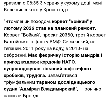
уразили о 06:35 3 червня у сухому доці імені
Велещинського у Кронштадті.
"Втомлений походом,
корвет "Бойкий" у
лютому 2026 став на плановий ремонт.
Корвет "Бойкий", проєкт 20380, третій корвет
Балтійського флоту ВМФ. Свіженький, не
гепаний, 2011 року на воду, з 2013- на
озброєнні.
Має феєричну історію мандрів і
пригод вздовж кордонів НАТО,
супроводжував тіньовий нафто-флот
хробаків, трудяга.
Запамʼятався
тріумфальним
тараном дослідницького
судна "Адмірал Владимирский"
, – іронічно
написав Бровді.