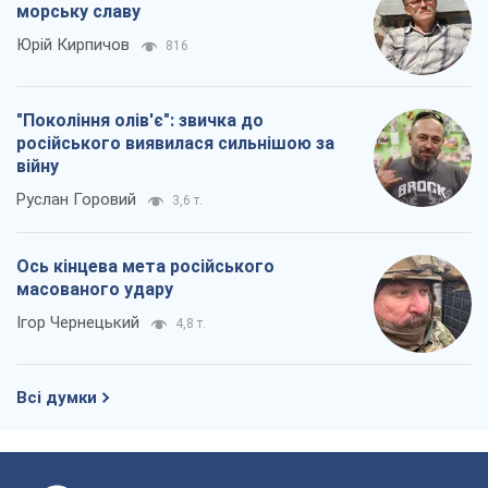
Росія прагне деморалізувати
український тил. Що варто собі
нагадати
Юрій Богданов
837
Господарі Чорного моря: про козацьку
морську славу
Юрій Кирпичов
816
"Покоління олів'є": звичка до