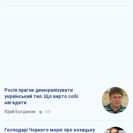
під загрозою критична логістика
Віктор Ягун
2,7 т.
На якому боці історії виступає Дональд
Трамп?
Віктор Каспрук
4,3 т.
Посмертна "презумпція винуватості":
хто дозволив ТЦК судити загиблих
захисників
Марина Ставнійчук
645