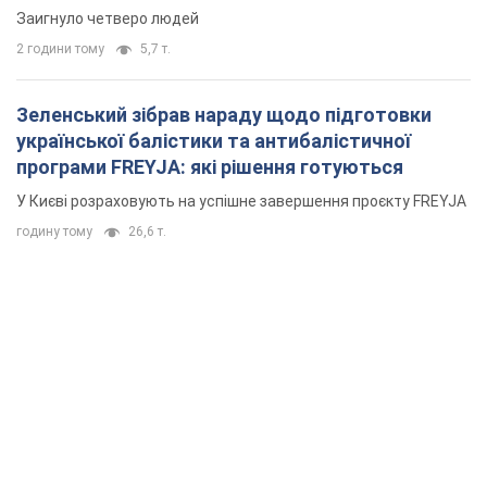
Мікрокредити без міфів: три типові сценарії
позичальника і план дій, щоб вберегти свої
гроші
Що мають діяти українці, аби не переплачувати за "швидку
позику"
22 хвилини тому
1,7 т.
Росія вдарила по складах і інфраструктурі на
Дніпропетровщині: є загиблі і поранені. Фото
Заигнуло четверо людей
2 години тому
5,7 т.
Зеленський зібрав нараду щодо підготовки