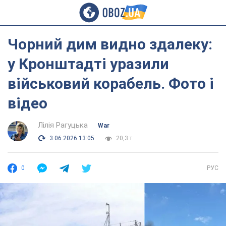
Чорний дим видно здалеку:
у Кронштадті уразили
військовий корабель. Фото і
відео
Лілія Рагуцька
War
3.06.2026 13:05
20,3 т.
0
РУС