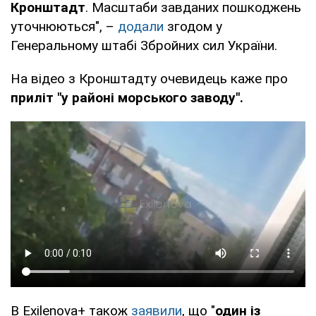
Кронштадт
. Масштаби завданих пошкоджень
уточнюються", –
додали
згодом у
Генеральному штабі Збройних сил України.
На відео з Кронштадту очевидець каже про
приліт "у районі морського заводу".
В Exilenova+ також
заявили
, що "
один із