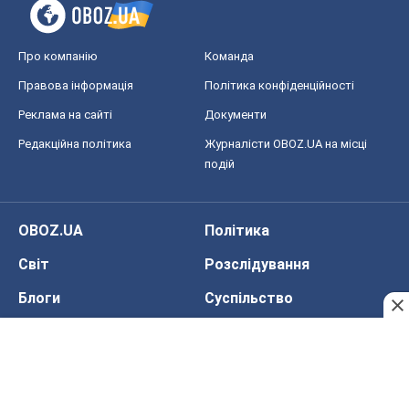
російського виявилася сильнішою за
війну
Руслан Горовий
3,6 т.
Ось кінцева мета російського
масованого удару
Ігор Чернецький
4,8 т.
Всі думки
Про компанію
Команда
Правова інформація
Політика конфіденційності