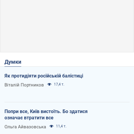
Думки
Як протидіяти російській балістиці
Віталій Портников
17,4 т.
Попри все, Київ вистоїть. Бо здатися
означає втратити все
Ольга Айвазовська
11,4 т.