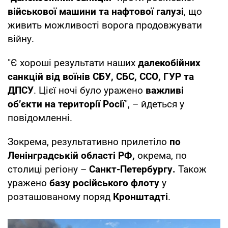
військової машини та нафтової галузі
, що
живить можливості ворога продовжувати
війну.
"Є хороші результати наших
далекобійних
санкцій від воїнів СБУ, СБС, ССО, ГУР та
ДПСУ
. Цієї ночі було уражено
важливі
об’єкти на території Росії
", – йдеться у
повідомленні.
Зокрема, результативно прилетіло
по
Ленінградській області РФ,
окрема, по
столиці регіону –
Санкт-Петербургу.
Також
уражено
базу російського флоту
у
розташованому поряд
Кронштадті
.