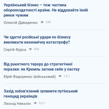
Український бізнес – теж частина
обороноздатності країни. Не віддавайте їхній
ринок чужим
Олексій Давиденко
246
Чи здатні російські удари по бізнесу
викликати економічну катастрофу?
Сергій Фурса
636
Від ракетного терору до стратегічної
поразки: як Кремль загнав себе у пастку
Юрій Федоренко (військовий)
1,2 т.
Захід зобов'язаний зупинити путінський
геноцид українців
Леонід Невзлін
5,3 т.