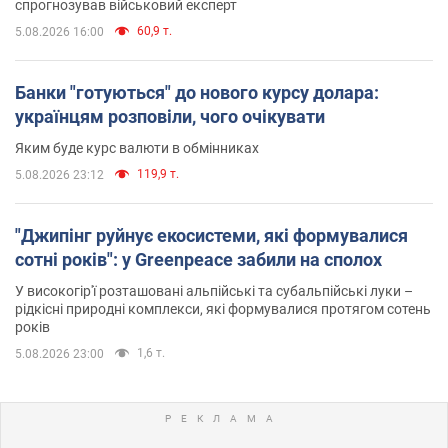
спрогнозував військовий експерт
60,9 т.
5.08.2026 16:00
Банки "готуються" до нового курсу долара:
українцям розповіли, чого очікувати
Яким буде курс валюти в обмінниках
119,9 т.
5.08.2026 23:12
"Джипінг руйнує екосистеми, які формувалися
сотні років": у Greenpeace забили на сполох
У високогір'ї розташовані альпійські та субальпійські луки –
рідкісні природні комплекси, які формувалися протягом сотень
років
1,6 т.
5.08.2026 23:00