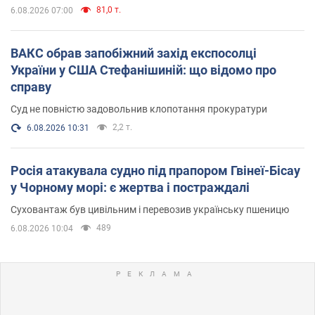
81,0 т.
6.08.2026 07:00
ВАКС обрав запобіжний захід експосолці
України у США Стефанішиній: що відомо про
справу
Суд не повністю задовольнив клопотання прокуратури
2,2 т.
6.08.2026 10:31
Росія атакувала судно під прапором Гвінеї-Бісау
у Чорному морі: є жертва і постраждалі
Суховантаж був цивільним і перевозив українську пшеницю
489
6.08.2026 10:04