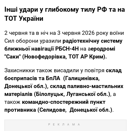
Інші удари у глибокому тилу РФ та на
ТОТ України
2 червня та в ніч на 3 червня 2026 року воїни
Сил оборони уразили
радіотехнічну систему
ближньої навігації РБСН-4Н
на а
еродромі
"Саки" (Новофедорівка, ТОТ АР Крим).
Захисникки також висадили у повітря
склад
боєприпасів та БпЛА (Галицинівка,
Донецької обл.), склад паливно-мастильних
матеріалів (Білолуцьк, Луганської обл.)
, а
також
командно-спостережний пункт
противника (Селидове, Донецької обл.)
.