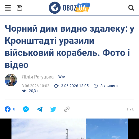
Чорний дим видно здалеку: у
Кронштадті уразили
військовий корабель. Фото і
відео
Лілія Рагуцька
War
3.06.2026 10:02
3.06.2026 13:05
3 хвилини
20,3 т.
0
РУС