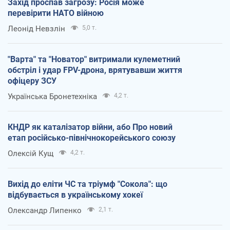
Захід проспав загрозу: Росія може
перевірити НАТО війною
Леонід Невзлін
5,0 т.
"Варта" та "Новатор" витримали кулеметний
обстріл і удар FPV-дрона, врятувавши життя
офіцеру ЗСУ
Українська Бронетехніка
4,2 т.
КНДР як каталізатор війни, або Про новий
етап російсько-північнокорейського союзу
Олексій Кущ
4,2 т.
Вихід до еліти ЧС та тріумф "Сокола": що
відбувається в українському хокеї
Олександр Липенко
2,1 т.