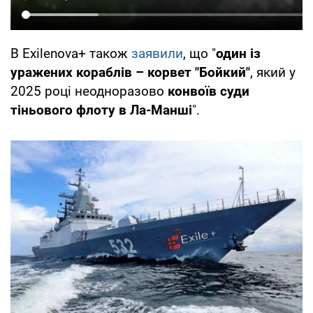
В Exilenova+ також
заявили
, що "
один із
уражених кораблів – корвет "Бойкий"
, який у
2025 році неодноразово
конвоїв суди
тіньового флоту в Ла-Манші
".