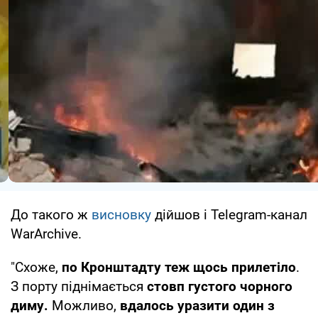
До такого ж
висновку
дійшов і Telegram-канал
WarArchive.
"Схоже,
по Кронштадту теж щось прилетіло
.
З порту піднімається
стовп густого чорного
диму.
Можливо,
вдалось уразити один з