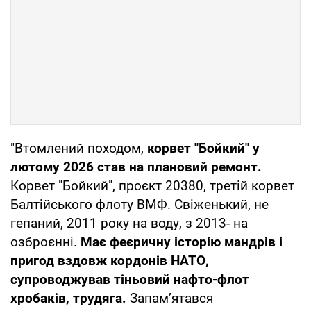
"Втомлений походом,
корвет "Бойкий" у
лютому 2026 став на плановий ремонт.
Корвет "Бойкий", проєкт 20380, третій корвет
Балтійського флоту ВМФ. Свіженький, не
гепаний, 2011 року на воду, з 2013- на
озброєнні.
Має феєричну історію мандрів і
пригод вздовж кордонів НАТО,
супроводжував тіньовий нафто-флот
хробаків, трудяга.
Запамʼятався