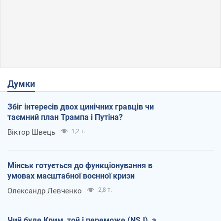
Думки
Збіг інтересів двох цинічних гравців чи
таємний план Трампа і Путіна?
Віктор Швець
1,2 т.
Мінськ готується до функціонування в
умовах масштабної воєнної кризи
Олександр Левченко
2,8 т.
Чий буде Крим, той і переможе (NSJ), а