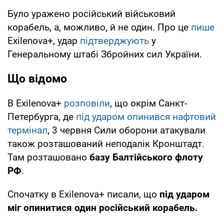
Було уражено російський військовий
корабель, а, можливо, й не один. Про це
пише
Exilenova+, удар
підтверджують
у
Генеральному штабі Збройних сил України.
Що відомо
В Exilenova+
розповіли
, що окрім Санкт-
Петербурга, де
під ударом опинився нафтовий
термінал
, 3 червня Сили оборони атакували
також розташований неподалік Кронштадт.
Там розташовано
базу Балтійського флоту
РФ
.
Спочатку в Exilenova+ писали, що
під ударом
міг опинитися один російський корабель.