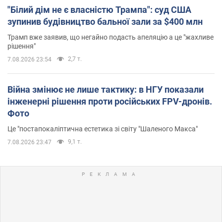
"Білий дім не є власністю Трампа": суд США
зупинив будівництво бальної зали за $400 млн
Трамп вже заявив, що негайно подасть апеляцію а це "жахливе
рішення"
2,7 т.
7.08.2026 23:54
Війна змінює не лише тактику: в НГУ показали
інженерні рішення проти російських FPV-дронів.
Фото
Це "постапокаліптична естетика зі світу "Шаленого Макса"
9,1 т.
7.08.2026 23:47