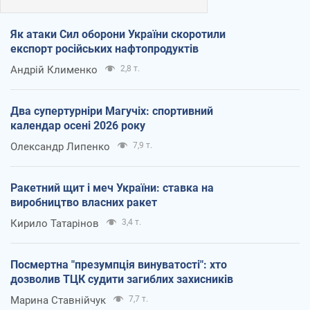
Як атаки Сил оборони України скоротили
експорт російських нафтопродуктів
Андрій Клименко
2,8 т.
Два супертурніри Магучіх: спортивний
календар осені 2026 року
Олександр Липенко
7,9 т.
Ракетний щит і меч України: ставка на
виробництво власних ракет
Кирило Татарінов
3,4 т.
Посмертна "презумпція винуватості": хто
дозволив ТЦК судити загиблих захисників
Марина Ставнійчук
7,7 т.