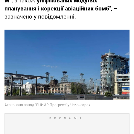
М",
а також
уніфікованих модулях
планування і корекції авіаційних бомб
", –
зазначено у повідомленні.