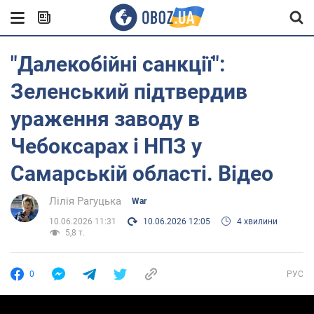
"Далекобійні санкції":
Зеленський підтвердив
ураження заводу в
Чебоксарах і НПЗ у
Самарській області. Відео
Лілія Рагуцька
War
10.06.2026 11:31
10.06.2026 12:05
4 хвилини
5,8 т.
0
РУС