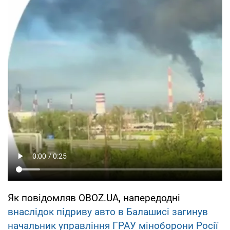
Як повідомляв OBOZ.UA, напередодні
внаслідок підриву авто в Балашисі загинув
начальник управління ГРАУ міноборони Росії