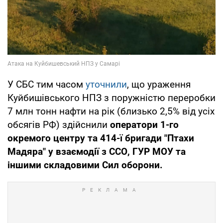
У СБС тим часом
уточнили
, що ураження
Куйбишівського НПЗ з поружністю переробки
7 млн тонн нафти на рік (близько 2,5% від усіх
обсягів РФ) здійснили
оператори 1-го
окремого центру та 414-ї бригади "Птахи
Мадяра" у взаємодії з ССО, ГУР МОУ та
іншими складовими Сил оборони.