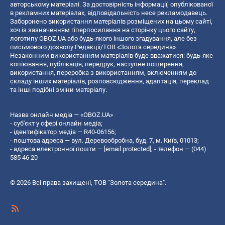
авторському матеріалі. За достовірність інформації, опублікованої
в рекламних матеріалах, відповідальність несе рекламодавець.
Заборонено використання матеріалів розміщених на цьому сайті,
хоч із зазначенням гіперпосилання на сторінку цього сайту,
логотипу OBOZ.UA або будь-якого іншого згадування, але без
письмового дозволу Редакції/ТОВ «Золота середина»
Незаконним використанням матеріалів буде вважатися: будь-яке
копiювання, публiкацiя, передрук, наступне поширення,
використання, переробка з використанням, включенням до
складу інших матеріалів, розповсюдження, адаптація, переклад
та інші подібні зміни матеріалу.
Назва онлайн медіа — «OBOZ.UA»
- суб'єкт у сфері онлайн медіа;
- ідентифікатор медіа — R40-06156;
- поштова адреса — вул. Деревообробна, буд. 7, м. Київ, 01013;
- адреса електронної пошти —
[email protected]
; - телефон — (044)
585 46 20
© 2026 Всі права захищені, ТОВ "Золота середина".