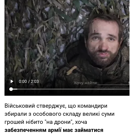
Військовий стверджує, що командири
збирали з особового складу великі суми
грошей нібито "на дрони", хоча
забезпеченням армії має займатися