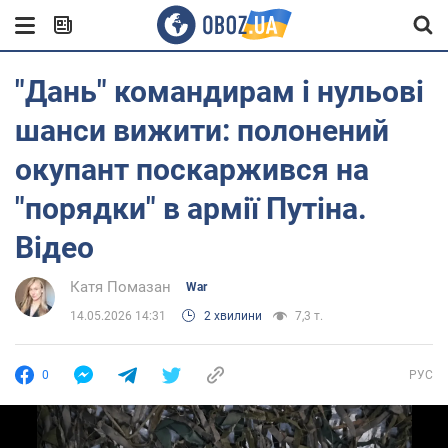
"Дань" командирам і нульові
шанси вижити: полонений
окупант поскаржився на
"порядки" в армії Путіна.
Відео
Катя Помазан
War
14.05.2026 14:31
2 хвилини
7,3 т.
0
РУС