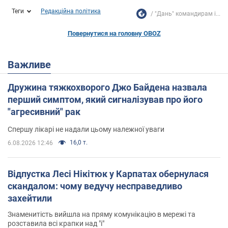
Теги
Редакційна політика
"Дань" командирам і...
Повернутися на головну OBOZ
Важливе
Дружина тяжкохворого Джо Байдена назвала
перший симптом, який сигналізував про його
"агресивний" рак
Спершу лікарі не надали цьому належної уваги
16,0 т.
6.08.2026 12:46
Відпустка Лесі Нікітюк у Карпатах обернулася
скандалом: чому ведучу несправедливо
захейтили
Знаменитість вийшла на пряму комунікацію в мережі та
розставила всі крапки над "і"