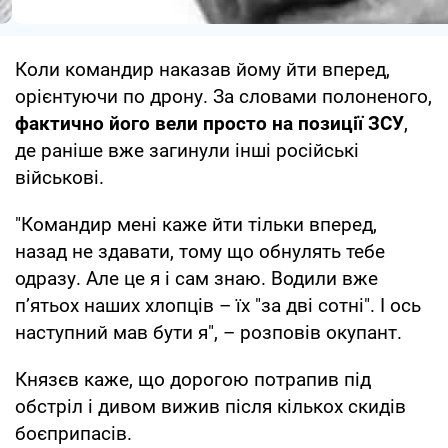
Коли командир наказав йому йти вперед,
орієнтуючи по дрону. За словами полоненого,
фактично його вели просто на позиції ЗСУ
,
де раніше вже загинули інші російські
військові.
"Командир мені каже йти тільки вперед,
назад не здавати, тому що обнулять тебе
одразу. Але це я і сам знаю. Водили вже
п’ятьох наших хлопців – їх "за дві сотні". І ось
наступний мав бути я", – розповів окупант.
Князєв каже, що дорогою потрапив під
обстріл і дивом вижив після кількох скидів
боєприпасів.