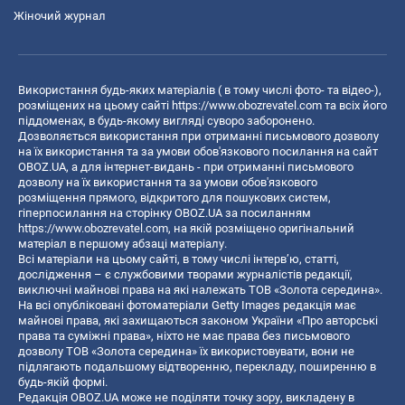
Жіночий журнал
Використання будь-яких матеріалів ( в тому числі фото- та відео-),
розміщених на цьому сайті
https://www.obozrevatel.com
та всіх його
піддоменах, в будь-якому вигляді суворо заборонено.
Дозволяється використання при отриманні письмового дозволу
на їх використання та за умови обов'язкового посилання на сайт
OBOZ.UA, а для інтернет-видань - при отриманні письмового
дозволу на їх використання та за умови обов'язкового
розміщення прямого, відкритого для пошукових систем,
гіперпосилання на сторінку OBOZ.UA за посиланням
https://www.obozrevatel.com
, на якій розміщено оригінальний
матеріал в першому абзаці матеріалу.
Всі матеріали на цьому сайті, в тому числі інтерв’ю, статті,
дослідження – є службовими творами журналістів редакції,
виключні майнові права на які належать ТОВ «Золота середина».
На всі опубліковані фотоматеріали Getty Images редакція має
майнові права, які захищаються законом України «Про авторські
права та суміжні права», ніхто не має права без письмового
дозволу ТОВ «Золота середина» їх використовувати, вони не
підлягають подальшому відтворенню, перекладу, поширенню в
будь-якій формі.
Редакція OBOZ.UA може не поділяти точку зору, викладену в