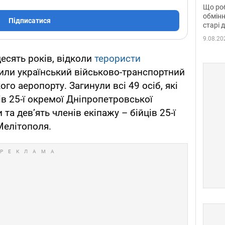
та б
Що роб
обмінн
Підписатися
старі 
9.08.20
десять років, відколи
терористи
или український військово-транспортний
ого аеропорту. Загинули всі 49 осіб, які
ів 25-ї окремої Дніпропетровської
та дев’ять членів екіпажу – бійців 25-ї
Мелітополя.