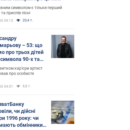
овідають у школі
вним символом є тільки перший
 та приспів пісні
20,4 т.
26 09:15
сандру
марьову – 53: що
мо про трьох дітей
-символа 90-х та
 вигляд вони
витком кар'єри артист
ть
ував про особисте
8,8 т.
26 04:01
иватБанку
віли, чи дійсні
ри 1996 року: чи
мають обмінники