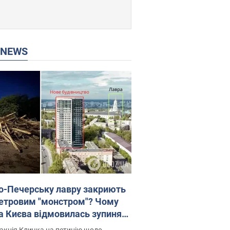
P NEWS
о-Печерську лавру закриють
етровим "монстром"? Чому
а Києва відмовилась зупиняти
вництво хмарочоса
акція Кличка на петицію щодо