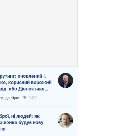
рутинг: оновлений і,
же, корисний ворожий
від, або Діалектика
агливого боягузтва
1,3 т.
сандр Кірш
зброї, ні людей: як
ашенко будує нову
ію