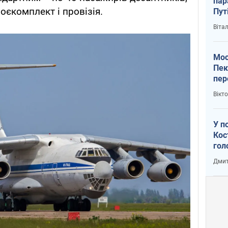
пар
оєкомплект і провізія.
Пут
вий
Віта
Мос
Пек
пер
зал
Вікт
Ки
У п
Кос
гол
пас
Дмит
оку