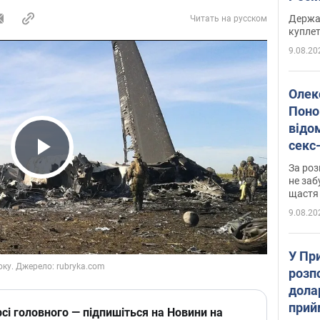
розп
Держа
Читать на русском
куплет
9.08.20
Олек
Поно
відо
секс
який
Play Video
За роз
маю
не заб
щастя
9.08.20
У Пр
розпо
дола
прий
сі головного — підпишіться на Новини на