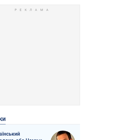
ки
аїнський