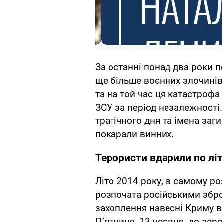
За останні понад два роки 
ще більше воєнних злочинів 
та на той час ця катастро
ЗСУ за період незалежності
трагічного дня та імена заги
покарали винних.
Терористи вдарили по лі
Літо 2014 року, в самому роз
розпочата російськими збро
захоплення навесні Криму в
П’ятниця, 13 червня, до ае