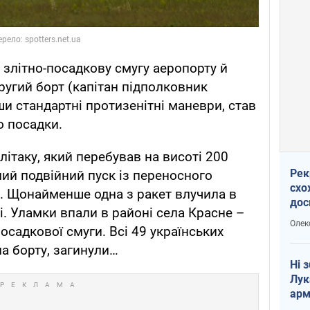
 злітно-посадкову смугу аеропорту й
угий борт (капітан підполковник
и стандартні протизенітні маневри, став
о посадки.
 літаку, який перебував на висоті 200
Рек
ений подвійний пуск із переносного
схо
. Щонайменше одна з ракет влучила в
дос
рі. Уламки впали в районі села Красне –
виб
Олек
посадкової смуги. Всі 49 українських
на борту, загинули…
Ні 
Лук
арм