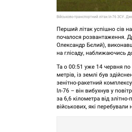
Перший літак успішно сів на
почалося розвантаження. Др
Олександр Бєлий), виконавш
на глісаду, наближаючись д
Та о 00:51 уже 14 червня по
метрів, із землі був здійсн
зенітно-ракетний комплексу
Іл-76 – він вибухнув у повіт
за 6,6 кілометра від злітно-
військових, які перебували 