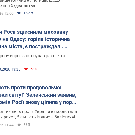
ковського вірянина"
ання будівництва
15,4 т.
26 12:00
я Росії здійснила масовану
 на Одесу: горіла історична
на міста, є постраждалі.
 та відео
рору ворог застосував ракети та
53,0 т.
8.2026 13:25
ють проти продовольчої
ки світу!" Зеленський заявив,
мія Росії знову цілила у порт
сі
а тиждень проти України використали
и ракет, більшість із яких – балістичні
885
26 11:44