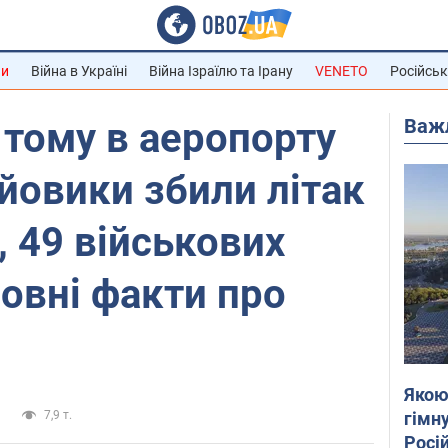
ни
Війна в Україні
Війна Ізраїлю та Ірану
VENETO
Російськ
Важ
 тому в аеропорту
йовики збили літак
, 49 військових
ловні факти про
Якою
гімну
н
7,9 т.
Росій