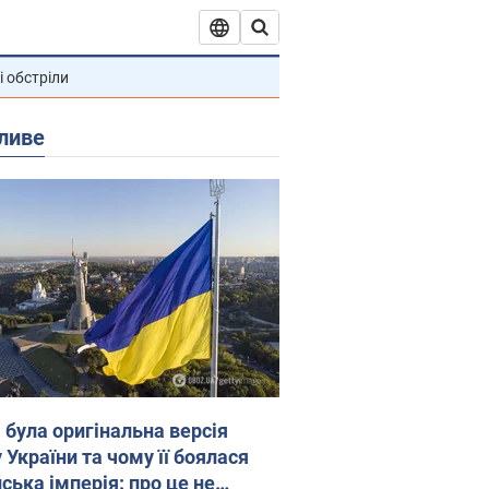
і обстріли
ливе
 була оригінальна версія
 України та чому її боялася
ська імперія: про це не