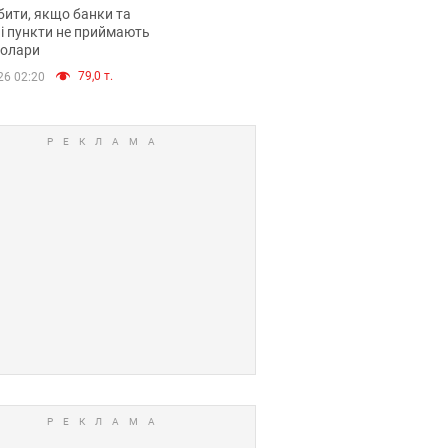
анки такі купюри
ити, якщо банки та
і пункти не приймають
долари
79,0 т.
26 02:20