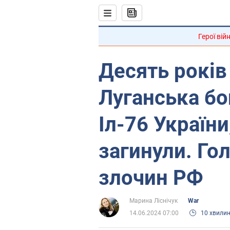
Герої вій
Десять років
Луганська бо
Іл-76 України
загинули. Го
злочин РФ
Марина Ліснічук
War
14.06.2024 07:00
10 хвили