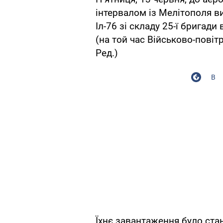
інтервалом із Мелітополя ви
Іл-76 зі складу 25-ї бригади
(на той час Військово-повітр
Ред.)
В
Їхнє завантаження було ста