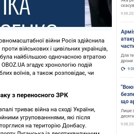
"мос
скасув
9.08.20
Армі
атаку
повномасштабної війни Росія здійснила
части
проти військових і цивільних українців,
Фото
Для те
фа була найбільшою одночасною втратою
дрони
. OBOZ.UA згадує хронологію подій
9.0
блих воїнів, а також розповідає, чи
"Вою
безпе
таку з переносного ЗРК
що ар
в Оде
палі триває війна на сході України,
Лише з
десятк
йними угрупованннями, які після
9.08.20
торглися на територію Донбасу.
ропорту Луганська із десятихвилинним