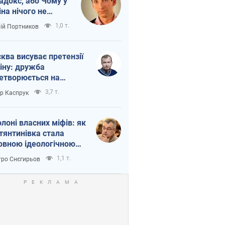
адокс, або Чому у
іна нічого не
шло з Україною
1,0 т.
лій Портников
ква висуває претензії
іну: дружба
етворюється на
ежність Росії від
3,7 т.
ор Каспрук
таю
олоні власних міфів: як
тянтинівка стала
овною ідеологічною
ткою для російських
1,1 т.
ро Снєгирьов
пантів