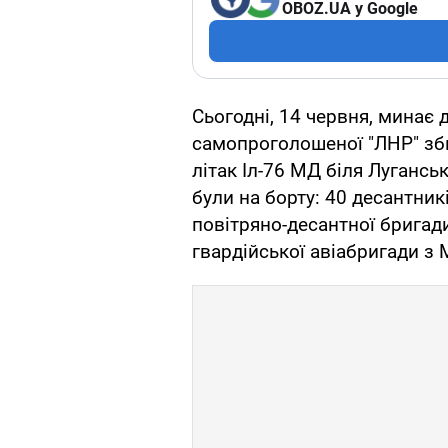
OBOZ.UA у Google
Сьогодні, 14 червня, минає 
самопроголошеної "ЛНР" зб
літак Іл-76 МД біля Луганськ
були на борту: 40 десантник
повітряно-десантної бригади 
гвардійської авіабригади з 