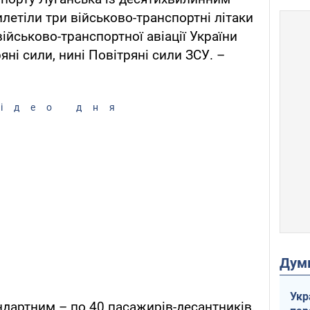
летіли три військово-транспортні літаки
 військово-транспортної авіації України
яні сили, нині Повітряні сили ЗСУ. –
ідео дня
Дум
Укр
ндартним – по 40 пасажирів-десантників,