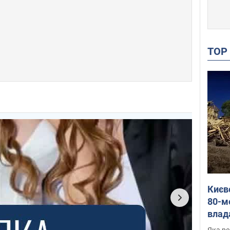
TO
Києв
80-м
влад
буді
Яка ре