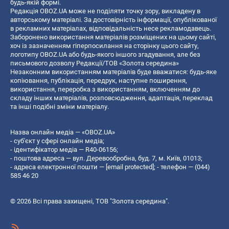
будь-якій формі.
Редакція OBOZ.UA може не поділяти точку зору, викладену в
авторському матеріалі. За достовірність інформації, опублікованої
в рекламних матеріалах, відповідальність несе рекламодавець.
Заборонено використання матеріалів розміщених на цьому сайті,
хоч із зазначенням гіперпосилання на сторінку цього сайту,
логотипу OBOZ.UA або будь-якого іншого згадування, але без
письмового дозволу Редакції/ТОВ «Золота середина»
Незаконним використанням матеріалів буде вважатися: будь-яке
копiювання, публiкацiя, передрук, наступне поширення,
використання, переробка з використанням, включенням до
складу інших матеріалів, розповсюдження, адаптація, переклад
та інші подібні зміни матеріалу.
Назва онлайн медіа — «OBOZ.UA»
- суб'єкт у сфері онлайн медіа;
- ідентифікатор медіа — R40-06156;
- поштова адреса — вул. Деревообробна, буд. 7, м. Київ, 01013;
- адреса електронної пошти —
[email protected]
; - телефон — (044)
585 46 20
© 2026 Всі права захищені, ТОВ "Золота середина".