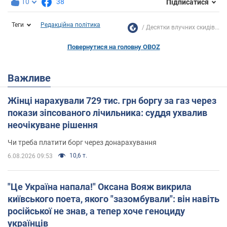
10
38
Підписатися
Теги
Редакційна політика
Десятки влучних скидів...
Повернутися на головну OBOZ
Важливе
Жінці нарахували 729 тис. грн боргу за газ через
покази зіпсованого лічильника: суддя ухвалив
неочікуване рішення
Чи треба платити борг через донарахування
10,6 т.
6.08.2026 09:53
"Це Україна напала!" Оксана Вояж викрила
київського поета, якого "зазомбували": він навіть
російської не знав, а тепер хоче геноциду
українців