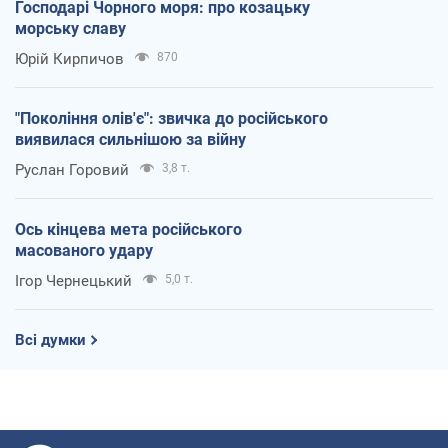
Господарі Чорного моря: про козацьку
морську славу
Юрій Кирпичов
870
"Покоління олів'є": звичка до російського
виявилася сильнішою за війну
Руслан Горовий
3,8 т.
Ось кінцева мета російського
масованого удару
Ігор Чернецький
5,0 т.
Всі думки