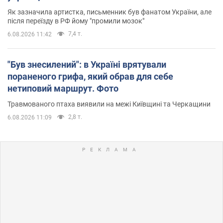
Як зазначила артистка, письменник був фанатом України, але
після переїзду в РФ йому "промили мозок"
7,4 т.
6.08.2026 11:42
"Був знесилений": в Україні врятували
пораненого грифа, який обрав для себе
нетиповий маршрут. Фото
Травмованого птаха виявили на межі Київщині та Черкащини
2,8 т.
6.08.2026 11:09