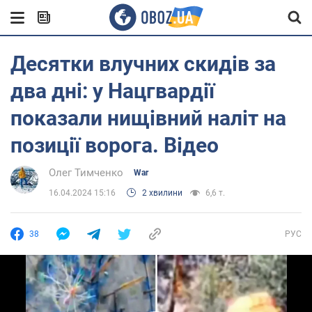
Десятки влучних скидів за
два дні: у Нацгвардії
показали нищівний наліт на
позиції ворога. Відео
Олег Тимченко
War
16.04.2024 15:16
2 хвилини
6,6 т.
38
РУС