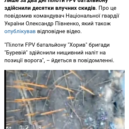
Лише за два дні пілоти FPV батальйону
здійснили десятки влучних скидів
. Про це
повідомив командувач Національної гвардії
України Олександр Півненко, який також
опублікував
відповідне відео.
"Пілоти FPV батальйону "Хорив" бригади
"Буревій" здійснили нищивний наліт на
позиції ворога", – йдеться в повідомленні.