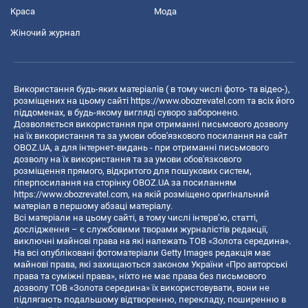
Краса
Мода
Жіночий журнал
Використання будь-яких матеріалів ( в тому числі фото- та відео-),
розміщених на цьому сайті
https://www.obozrevatel.com
та всіх його
піддоменах, в будь-якому вигляді суворо заборонено.
Дозволяється використання при отриманні письмового дозволу
на їх використання та за умови обов'язкового посилання на сайт
OBOZ.UA, а для інтернет-видань - при отриманні письмового
дозволу на їх використання та за умови обов'язкового
розміщення прямого, відкритого для пошукових систем,
гіперпосилання на сторінку OBOZ.UA за посиланням
https://www.obozrevatel.com
, на якій розміщено оригінальний
матеріал в першому абзаці матеріалу.
Всі матеріали на цьому сайті, в тому числі інтерв’ю, статті,
дослідження – є службовими творами журналістів редакції,
виключні майнові права на які належать ТОВ «Золота середина».
На всі опубліковані фотоматеріали Getty Images редакція має
майнові права, які захищаються законом України «Про авторські
права та суміжні права», ніхто не має права без письмового
дозволу ТОВ «Золота середина» їх використовувати, вони не
підлягають подальшому відтворенню, перекладу, поширенню в