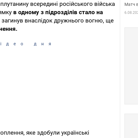
плутанину всередині російського війська
Матч в
ямку
в одному з підрозділів
стало на
6.08.20
н загинув внаслідок дружнього вогню, ще
нення.
ідео дня
оплення, яке здобули українські