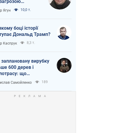
 загрозою
тична логістика
10,0 т.
ор Ягун
якому боці історії
тупає Дональд Трамп?
8,3 т.
ор Каспрук
 заплановану вирубку
ьше 600 дерев і
лотрасу: що
бувається на Теремках
189
ислав Самойленко
иєві