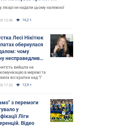
есивний" рак
 лікарі не надали цьому належної
16,2 т.
26 12:46
устка Лесі Нікітюк
рпатах обернулася
далом: чому
чу несправедливо
йтили
нитість вийшла на
комунікацію в мережі та
вила всі крапки над "і"
12,9 т.
26 17:32
амо" з перемоги
тувало у
фікації Ліги
еренцій. Відео