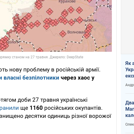
Як 
ть нову проблему в російській армії.
Укр
екс
 власні безпілотники
через хаос у
наф
Андр
тягом доби 27 травня українські
Два
оранили
ще
1160
російських окупантів.
Маг
кал
о знищено десятки одиниць різної ворожої
Олек