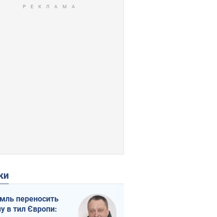
ки
мль переносить
ну в тил Європи: