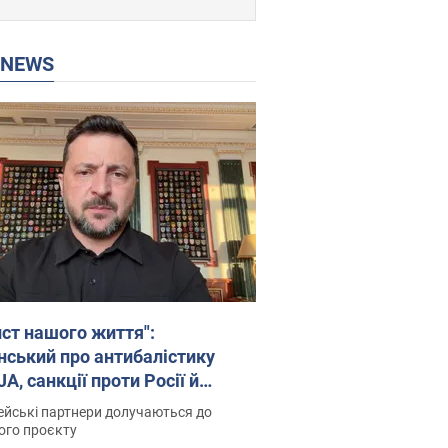
P NEWS
ист нашого життя":
нський про антибалістику
A, санкції проти Росії й
имку аграріїв. Відео
йські партнери долучаються до
ого проєкту