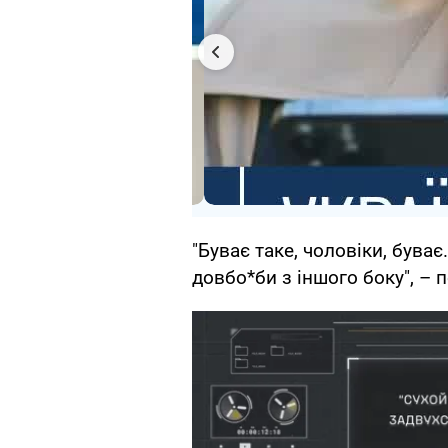
"Буває таке, чоловіки, бува
довбо*би з іншого боку", – 