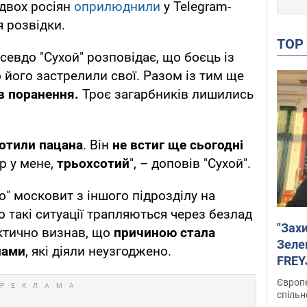
двох росіян
оприлюднили
у Telegram-
я розвідки.
TO
севдо "Сухой" розповідає, що боєць із
 його застрелили свої. Разом із тим ще
в поранення.
Троє загарбників лишились
сотили пацана
. Він
не встиг ще сьогодні
гр у мене,
трьохсотий
", – доповів "Сухой".
го" московит з іншого підрозділу на
 такі ситуації трапляються через безлад
"Зах
актично визнав, що
причиною стала
Зеле
пами
, які діяли неузгоджено.
FREYJ
підтр
Європе
спільн