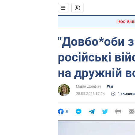
Герої вій
"Довбо*оби з 
російські ві
на дружній в
Марія Дрофич
War
28.05.2026 17:24
1 хвилин
0