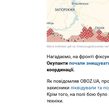
Нагадаємо, на фронті фіксую
Окупанти
почали знищувати
координації.
Як повідомляв OBOZ.UA, про
захисники
ліквідували та п
Крім того, на полі бою бул
техніки.