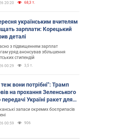
68,3 т.
26 20:20
вересня українським вчителям
ищать зарплати: Корецький
рив деталі
асно з підвищенням зарплат
гам уряд анонсував збільшення
тських стипендій
3,5 т.
26 00:29
 теж вони потрібні": Трамп
овів на прохання Зеленського
 передачі Україні ракет для
ot
анські запаси окремих боєприпасів
ені
906
26 00:59