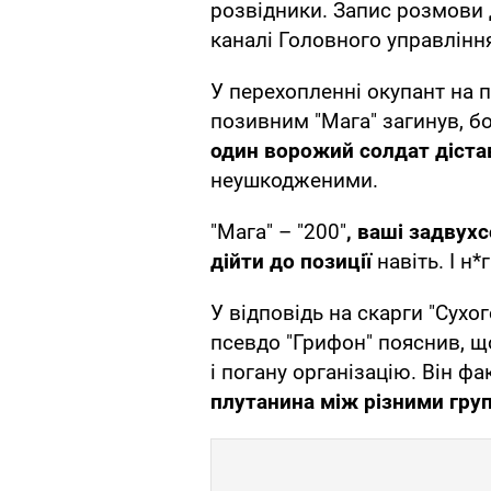
розвідники. Запис розмови 
каналі Головного управлінн
У перехопленні окупант на п
позивним "Мага" загинув, бо
один ворожий солдат діста
неушкодженими.
"Мага" – "200"
, ваші задвух
дійти до позиції
навіть. І н*
У відповідь на скарги "Сухо
псевдо "Грифон" пояснив, що
і погану організацію. Він ф
плутанина між різними гру