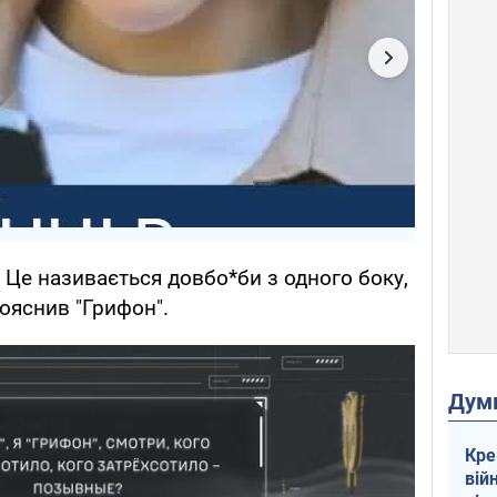
є. Це називається довбо*би з одного боку,
пояснив "Грифон".
Дум
Кре
вій