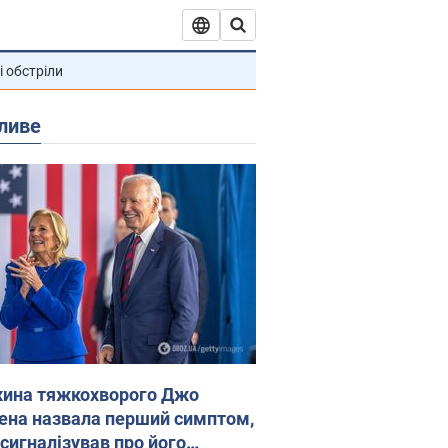
і обстріли
ливе
ина тяжкохворого Джо
ена назвала перший симптом,
 сигналізував про його