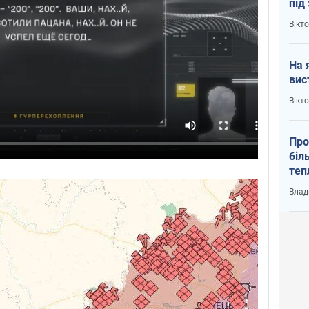
під
кри
Вікт
На 
вис
Вікт
Про
біл
теп
від
Влад
у К