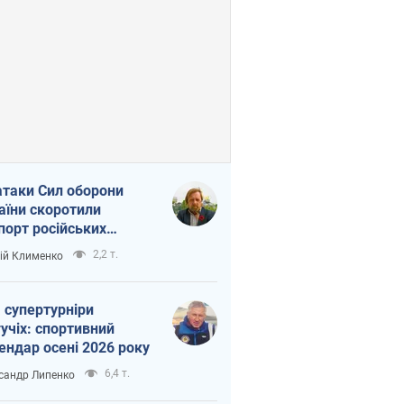
атаки Сил оборони
аїни скоротили
порт російських
топродуктів
2,2 т.
ій Клименко
 супертурніри
учіх: спортивний
ендар осені 2026 року
6,4 т.
сандр Липенко