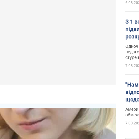
6.08.20
З 1 
підв
розк
Одноч
педаго
студен
7.08.20
"Нам
відп
щодо
Patri
Америк
обмеж
7.08.20