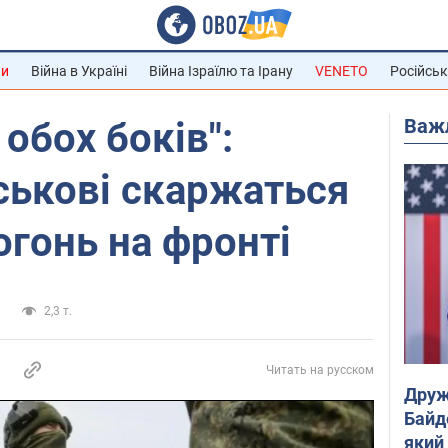
ни
Війна в Україні
Війна Ізраїлю та Ірану
VENETO
Російськ
Важ
обох боків":
йськові скаржаться
огонь на фронті
а
2,3 т.
Читать на русском
Друж
Байд
який