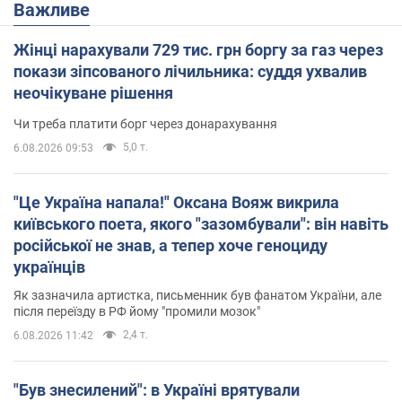
Важливе
Жінці нарахували 729 тис. грн боргу за газ через
покази зіпсованого лічильника: суддя ухвалив
неочікуване рішення
Чи треба платити борг через донарахування
5,0 т.
6.08.2026 09:53
"Це Україна напала!" Оксана Вояж викрила
київського поета, якого "зазомбували": він навіть
російської не знав, а тепер хоче геноциду
українців
Як зазначила артистка, письменник був фанатом України, але
після переїзду в РФ йому "промили мозок"
2,4 т.
6.08.2026 11:42
"Був знесилений": в Україні врятували