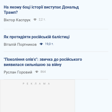
На якому боці історії виступає Дональд
Трамп?
Віктор Каспрук
2,2 т.
Як протидіяти російській балістиці
Віталій Портников
19,0 т.
"Покоління олів'є": звичка до російського
виявилася сильнішою за війну
Руслан Горовий
864