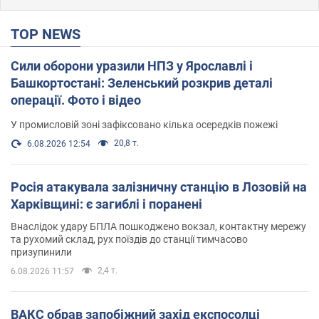
TOP NEWS
Сили оборони уразили НПЗ у Ярославлі і
Башкортостані: Зеленський розкрив деталі
операції. Фото і відео
У промисловій зоні зафіксовано кілька осередків пожежі
20,8 т.
6.08.2026 12:54
Росія атакувала залізничну станцію в Лозовій на
Харківщині: є загиблі і поранені
Внаслідок удару БПЛА пошкоджено вокзал, контактну мережу
та рухомий склад, рух поїздів до станції тимчасово
призупинили
2,4 т.
6.08.2026 11:57
ВАКС обрав запобіжний захід експосолці