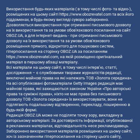
Використання будь-яких матеріалів ( в тому числі фото- та відео-),
розміщених на цьому сайті
https://www.obozrevatel.com
та всіх його
піддоменах, в будь-якому вигляді суворо заборонено.
Дозволяється використання при отриманні письмового дозволу
на їх використання та за умови обов'язкового посилання на сайт
OBOZ.UA, а для інтернет-видань - при отриманні письмового
дозволу на їх використання та за умови обов'язкового
розміщення прямого, відкритого для пошукових систем,
гіперпосилання на сторінку OBOZ.UA за посиланням
https://www.obozrevatel.com
, на якій розміщено оригінальний
матеріал в першому абзаці матеріалу.
Всі матеріали на цьому сайті, в тому числі інтерв’ю, статті,
дослідження – є службовими творами журналістів редакції,
виключні майнові права на які належать ТОВ «Золота середина».
На всі опубліковані фотоматеріали Getty Images редакція має
майнові права, які захищаються законом України «Про авторські
права та суміжні права», ніхто не має права без письмового
дозволу ТОВ «Золота середина» їх використовувати, вони не
підлягають подальшому відтворенню, перекладу, поширенню в
будь-якій формі.
Редакція OBOZ.UA може не поділяти точку зору, викладену в
авторському матеріалі. За достовірність інформації, опублікованої
в рекламних матеріалах, відповідальність несе рекламодавець.
Заборонено використання матеріалів розміщених на цьому сайті,
хоч із зазначенням гіперпосилання на сторінку цього сайту,