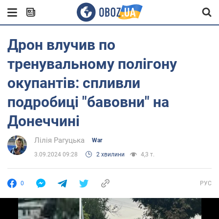
Дрон влучив по
тренувальному полігону
окупантів: спливли
подробиці "бавовни" на
Донеччині
Лілія Рагуцька
War
3.09.2024 09:28
2 хвилини
4,3 т.
0
РУС