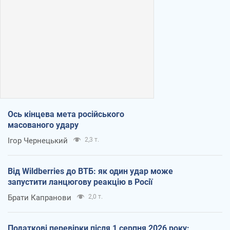
Ось кінцева мета російського
масованого удару
Ігор Чернецький
2,3 т.
Від Wildberries до ВТБ: як один удар може
запустити ланцюгову реакцію в Росії
Брати Капранови
2,0 т.
Податкові перевірки після 1 серпня 2026 року: