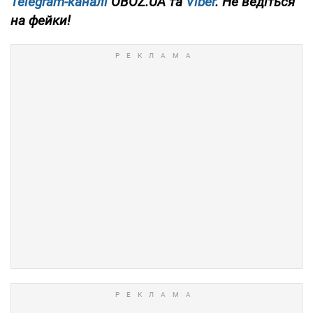
Telegram-каналі
OBOZ.UA та
Viber
. Не ведіться
на фейки!