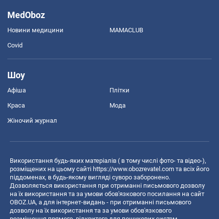
MedOboz
Новини медицини
MAMACLUB
Covid
Шоу
Афіша
Плітки
Краса
Мода
Жіночий журнал
Використання будь-яких матеріалів ( в тому числі фото- та відео-),
розміщених на цьому сайті
https://www.obozrevatel.com
та всіх його
піддоменах, в будь-якому вигляді суворо заборонено.
Дозволяється використання при отриманні письмового дозволу
на їх використання та за умови обов'язкового посилання на сайт
OBOZ.UA, а для інтернет-видань - при отриманні письмового
дозволу на їх використання та за умови обов'язкового
розміщення прямого, відкритого для пошукових систем,