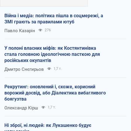
Війна і медіа: політика пішла в соцмережі, а
ЗМІ грають за правилами ютуб
Павло Казарін
276
У полоні власних міфів: як Костянтинівка
стала головною ідеологічною пасткою для
російських окупантів
Дмитро Снєгирьов
1,7 т.
Рекрутинг: оновлений і, схоже, корисний
ворожий досвід, або Діалектика вибагливого
боягузтва
Олександр Кірш
1,7 т.
Ні зброї, ні людей: як Лукашенко будує