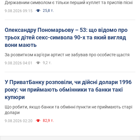
Державним символом є тільки перший куплет та приспів пісні
25,8 т.
9.08.2026 09:15
Олександру Пономарьову – 53: що відомо про
трьох дітей секс-символа 90-х та який вигляд
вони мають
За розвитком кар'єри артист не забував про особисте щастя
9,2 т.
9.08.2026 04:01
У ПриватБанку розповіли, чи дійсні долари 1996
року: чи приймають обмінники та банки такі
купюри
Що робити, якщо банки та обмінні пункти не приймають старі
долари
82,9 т.
9.08.2026 02:20