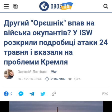
Другий "Орєшнік" впав на
війська окупантів? У ISW
розкрили подробиці атаки 24
травня і вказали на
проблеми Кремля
Олексій Лютіков
War
26.05.2026 08:44
2 хвилини
6,3 т.
0
РУС