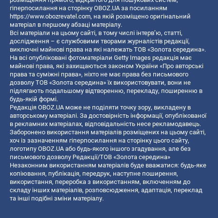
гіперпосилання на сторінку OBOZ.UA за посиланням
https://www.obozrevatel.com
, на якій розміщено оригінальний
матеріал в першому абзаці матеріалу.
Всі матеріали на цьому сайті, в тому числі інтерв’ю, статті,
дослідження – є службовими творами журналістів редакції,
виключні майнові права на які належать ТОВ «Золота середина».
На всі опубліковані фотоматеріали Getty Images редакція має
майнові права, які захищаються законом України «Про авторські
права та суміжні права», ніхто не має права без письмового
дозволу ТОВ «Золота середина» їх використовувати, вони не
підлягають подальшому відтворенню, перекладу, поширенню в
будь-якій формі.
Редакція OBOZ.UA може не поділяти точку зору, викладену в
авторському матеріалі. За достовірність інформації, опублікованої
в рекламних матеріалах, відповідальність несе рекламодавець.
Заборонено використання матеріалів розміщених на цьому сайті,
хоч із зазначенням гіперпосилання на сторінку цього сайту,
логотипу OBOZ.UA або будь-якого іншого згадування, але без
письмового дозволу Редакції/ТОВ «Золота середина»
Незаконним використанням матеріалів буде вважатися: будь-яке
копiювання, публiкацiя, передрук, наступне поширення,
використання, переробка з використанням, включенням до
складу інших матеріалів, розповсюдження, адаптація, переклад
та інші подібні зміни матеріалу.