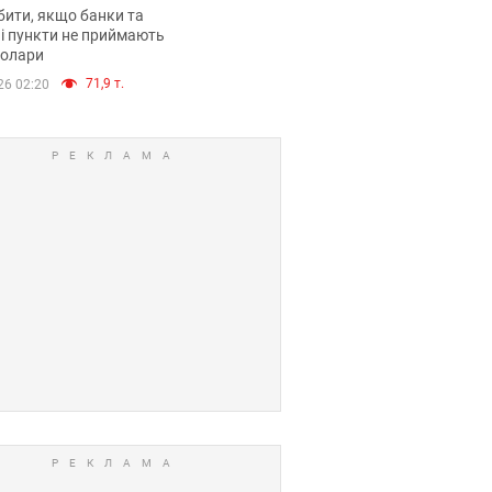
анки такі купюри
ити, якщо банки та
і пункти не приймають
долари
71,9 т.
26 02:20