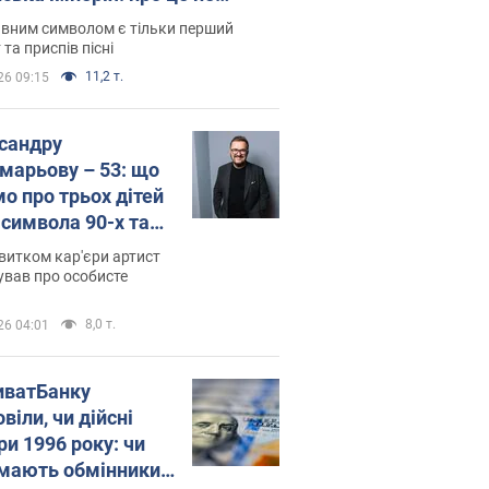
овідають у школі
вним символом є тільки перший
 та приспів пісні
11,2 т.
26 09:15
сандру
марьову – 53: що
мо про трьох дітей
-символа 90-х та
 вигляд вони
витком кар'єри артист
ть
ував про особисте
8,0 т.
26 04:01
иватБанку
віли, чи дійсні
ри 1996 року: чи
мають обмінники