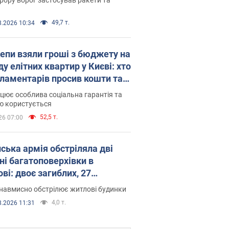
49,7 т.
8.2026 10:34
епи взяли гроші з бюджету на
у елітних квартир у Києві: хто
рламентарів просив кошти та
оселився
цює особлива соціальна гарантія та
ю користується
52,5 т.
26 07:00
йська армія обстріляла дві
ні багатоповерхівки в
ві: двоє загиблих, 27
раждалих
навмисно обстрілює житлові будинки
4,0 т.
8.2026 11:31