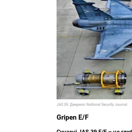
Gripen E/F
Сучасні JAS 39 E/F – це гли