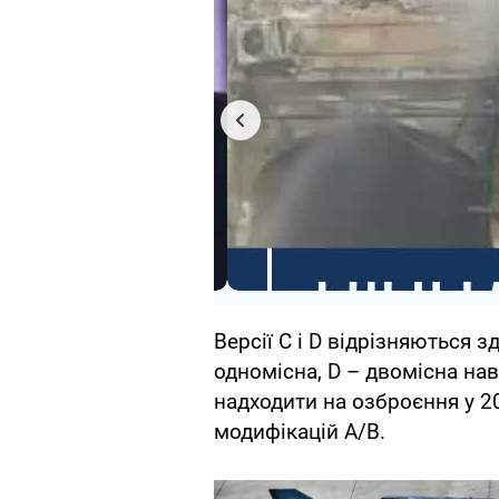
Версії C і D відрізняються з
одномісна, D – двомісна на
надходити на озброєння у 2
модифікацій A/B.