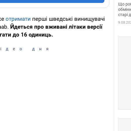
та б
Що роб
обмінн
старі 
же
отримати
перші шведські винищувачі
9.08.20
aab.
Йдеться про вживані літаки версії
ягати до 16 одиниць.
ідео дня