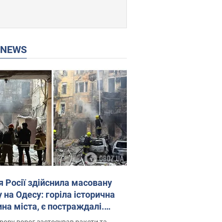
P NEWS
я Росії здійснила масовану
 на Одесу: горіла історична
на міста, є постраждалі.
 та відео
рору ворог застосував ракети та