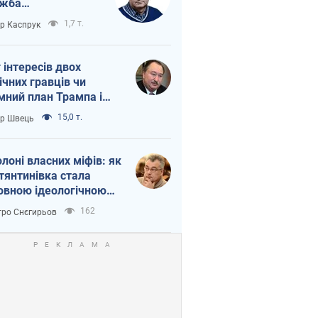
ужба
етворюється на
1,7 т.
ор Каспрук
ежність Росії від
таю
г інтересів двох
ічних гравців чи
мний план Трампа і
іна?
15,0 т.
ор Швець
олоні власних міфів: як
тянтинівка стала
овною ідеологічною
ткою для російських
162
ро Снєгирьов
пантів