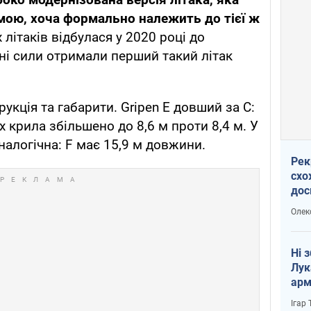
ою, хоча формально належить до тієї ж
літаків відбулася у 2020 році до
яні сили отримали перший такий літак
рукція та габарити. Gripen E довший за C:
х крила збільшено до 8,6 м проти 8,4 м. У
налогічна: F має 15,9 м довжини.
Рек
схо
дос
виб
Олек
Ні 
Лук
арм
Ігар