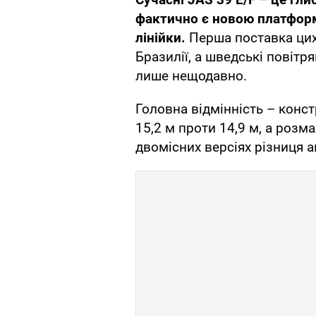
фактично є новою платформ
лінійки.
Перша поставка цих 
Бразилії, а шведські повітр
лише нещодавно.
Головна відмінність – конст
15,2 м проти 14,9 м, а розма
двомісних версіях різниця а