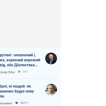
рутинг: оновлений і,
же, корисний ворожий
від, або Діалектика
агливого боягузтва
543
сандр Кірш
зброї, ні людей: як
ашенко будує нову
ію
16,1 т.
 Тишкевич