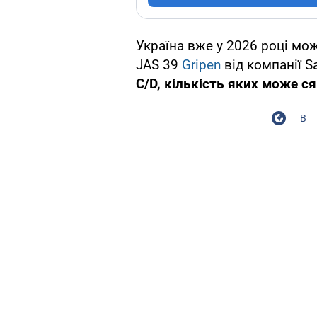
Україна вже у 2026 році мо
JAS 39
Gripen
від компанії S
C/D, кількість яких може с
В