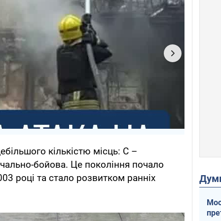
дебільшого кількістю місць: C –
вчально-бойова. Це покоління почало
003 році та стало розвитком ранніх
Дум
Мос
пре