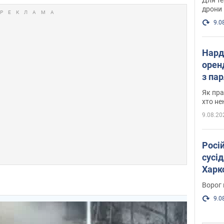
дрони
9.0
Нард
оренд
з па
де п
Як пра
хто не
9.08.20
Росі
сусід
Харко
пост
Ворог 
9.0