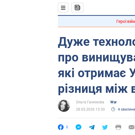
Герої вій
Дуже техноло
про винищува
які отримає У
різниця між в
Ольга Ганюкова
War
28.05.2026 15:30
4 хвилин
0