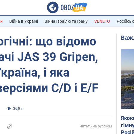
ни
Війна в Україні
Війна Ізраїлю та Ірану
VENETO
Російськ
Важ
гічні: що відомо
чі JAS 39 Gripen,
країна, і яка
ерсіями C/D і E/F
и
36,0 т.
Якою
гімну
Читать на русском
Росій