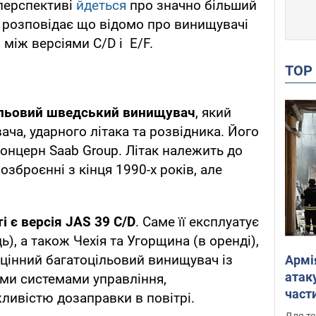
перспективі
йдеться
про значно більший
 розповідає що відомо про винищувачі
 між версіями C/D і ​ E/F.
TO
цільовий шведський винищувач
, який
ча, ударного літака та розвідника. Його
нцерн Saab Group. Літак належить до
озброєнні з кінця 1990-х років, але
і є версія JAS 39 C/D
. Саме її експлуатує
), а також Чехія та Угорщина (в оренді),
оцінний багатоцільовий винищувач із
Армі
атаку
ми системами управління,
части
ливістю дозаправки в повітрі.
Фото
Для те