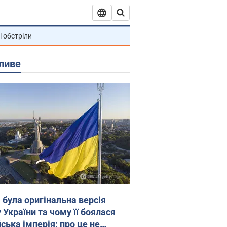
і обстріли
ливе
 була оригінальна версія
 України та чому її боялася
ська імперія: про це не