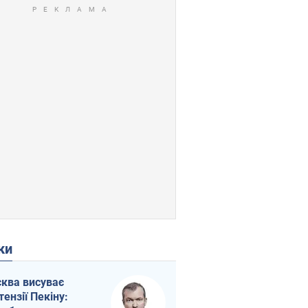
ки
ква висуває
тензії Пекіну: