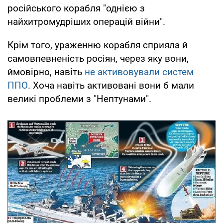
російського корабля "однією з
найхитромудріших операцій війни".
Крім того, ураженню корабля сприяла й
самовпевненість росіян, через яку вони,
ймовірно, навіть
не активовували систем
ППО
. Хоча навіть активовані вони б мали
великі проблеми з "Нептунами".