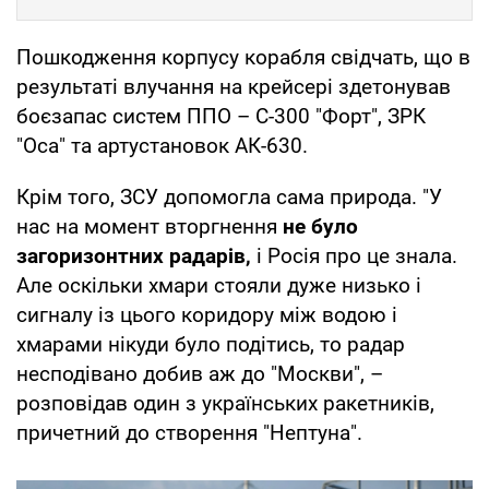
Пошкодження корпусу корабля свідчать, що в
результаті влучання на крейсері здетонував
боєзапас систем ППО – С-300 "Форт", ЗРК
"Оса" та артустановок АК-630.
Крім того, ЗСУ допомогла сама природа. "У
нас на момент вторгнення
не було
загоризонтних радарів,
і Росія про це знала.
Але оскільки хмари стояли дуже низько і
сигналу із цього коридору між водою і
хмарами нікуди було подітись, то радар
несподівано добив аж до "Москви", –
розповідав один з українських ракетників,
причетний до створення "Нептуна".