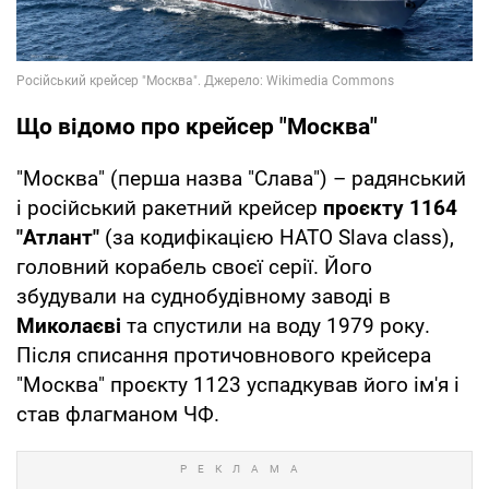
Що відомо про крейсер "Москва"
"Москва" (перша назва "Слава") – радянський
і російський ракетний крейсер
проєкту 1164
"Атлант"
(за кодифікацією НАТО Slava class),
головний корабель своєї серії. Його
збудували на суднобудівному заводі в
Миколаєві
та спустили на воду 1979 року.
Після списання протичовнового крейсера
"Москва" проєкту 1123 успадкував його ім'я і
став флагманом ЧФ.