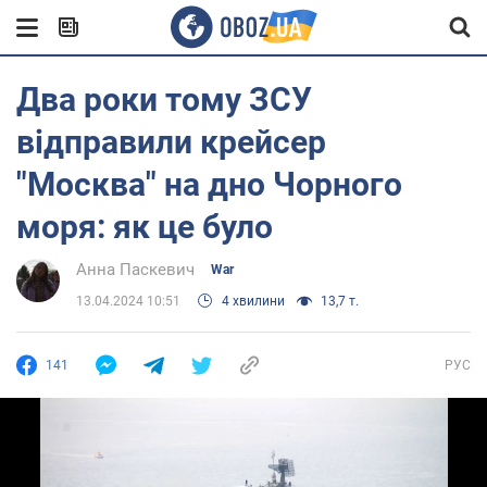
Два роки тому ЗСУ
відправили крейсер
"Москва" на дно Чорного
моря: як це було
Анна Паскевич
War
13.04.2024 10:51
4 хвилини
13,7 т.
141
РУС