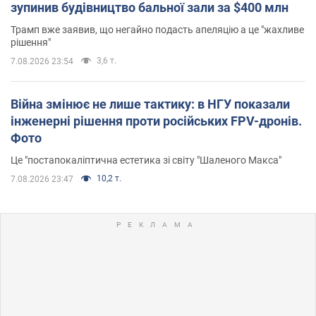
зупинив будівництво бальної зали за $400 млн
Трамп вже заявив, що негайно подасть апеляцію а це "жахливе
рішення"
3,6 т.
7.08.2026 23:54
Війна змінює не лише тактику: в НГУ показали
інженерні рішення проти російських FPV-дронів.
Фото
Це "постапокаліптична естетика зі світу "Шаленого Макса"
10,2 т.
7.08.2026 23:47