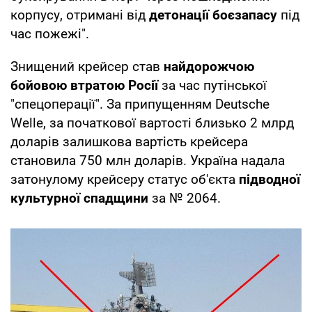
корпусу, отримані від
детонації боєзапасу
під
час пожежі".
Знищений крейсер став
найдорожчою
бойовою втратою Росії
за час путінської
"спецоперації". За припущенням Deutsche
Welle, за початкової вартості близько 2 млрд
доларів залишкова вартість крейсера
становила 750 млн доларів. Україна надала
затонулому крейсеру статус об'єкта
підводної
культурної спадщини
за № 2064.