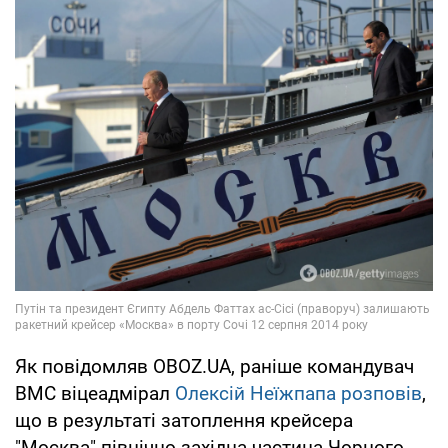
Як повідомляв OBOZ.UA, раніше командувач
ВМС віцеадмірал
Олексій Неїжпапа розповів
,
що в результаті затоплення крейсера
"Москва" північно-західна частина Чорного