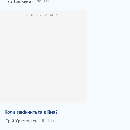
Ігар Тишкевич
441
Коли закінчиться війна?
Юрій Хрістензен
1,4 т.