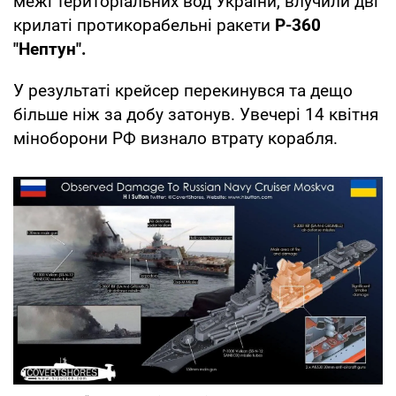
межі територіальних вод України, влучили дві
крилаті протикорабельні ракети
Р-360
"Нептун".
У результаті крейсер перекинувся та дещо
більше ніж за добу затонув. Увечері 14 квітня
міноборони РФ визнало втрату корабля.