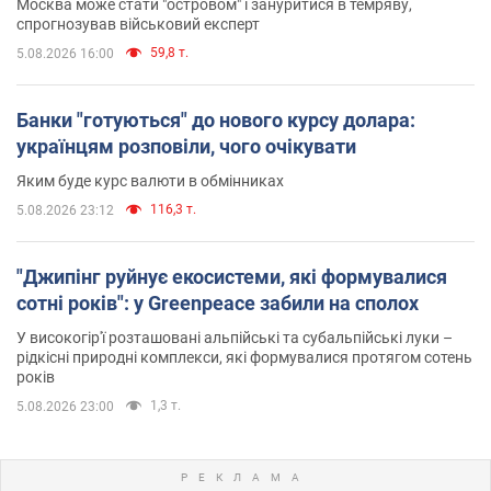
Москва може стати "островом" і зануритися в темряву,
спрогнозував військовий експерт
59,8 т.
5.08.2026 16:00
Банки "готуються" до нового курсу долара:
українцям розповіли, чого очікувати
Яким буде курс валюти в обмінниках
116,3 т.
5.08.2026 23:12
"Джипінг руйнує екосистеми, які формувалися
сотні років": у Greenpeace забили на сполох
У високогір'ї розташовані альпійські та субальпійські луки –
рідкісні природні комплекси, які формувалися протягом сотень
років
1,3 т.
5.08.2026 23:00