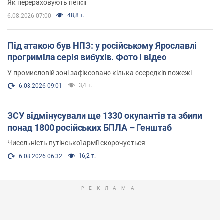
Як перераховують пенсії
48,8 т.
6.08.2026 07:00
Під атакою був НПЗ: у російському Ярославлі
прогриміла серія вибухів. Фото і відео
У промисловій зоні зафіксовано кілька осередків пожежі
3,4 т.
6.08.2026 09:01
ЗСУ відмінусували ще 1330 окупантів та збили
понад 1800 російських БПЛА – Генштаб
Чисельність путінської армії скорочується
16,2 т.
6.08.2026 06:32