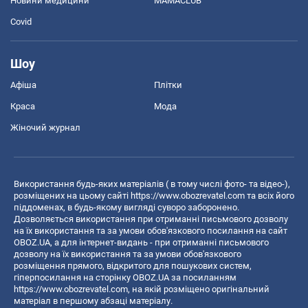
Новини медицини
MAMACLUB
Covid
Шоу
Афіша
Плітки
Краса
Мода
Жіночий журнал
Використання будь-яких матеріалів ( в тому числі фото- та відео-),
розміщених на цьому сайті
https://www.obozrevatel.com
та всіх його
піддоменах, в будь-якому вигляді суворо заборонено.
Дозволяється використання при отриманні письмового дозволу
на їх використання та за умови обов'язкового посилання на сайт
OBOZ.UA, а для інтернет-видань - при отриманні письмового
дозволу на їх використання та за умови обов'язкового
розміщення прямого, відкритого для пошукових систем,
гіперпосилання на сторінку OBOZ.UA за посиланням
https://www.obozrevatel.com
, на якій розміщено оригінальний
матеріал в першому абзаці матеріалу.