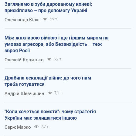
Заглянемо в зуби дарованому коневі:
прискіпливо – про допомогу Україні
Олександр Кірш
6,9 т.
Між жахливою війною і ще гіршим миром на
умовах агресора, або Безвихідність – теж
зброя Росії
Олексій Копитько
6,2 т.
Драбина ескалації війни: до чого нам
треба готуватися
Андрій Шевчишин
7,1 т.
"Коли хочеться помсти": чому стратегія
України має залишатися іншою
Серж Марко
7,7 т.