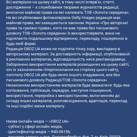
Всі матеріали на цьому сайті, в тому числі інтерв’ю, статті,
дослідження – є службовими творами журналістів редакції,
виключні майнові права на які належать ТОВ «Золота середина».
На всі опубліковані фотоматеріали Getty Images редакція має
майнові права, які захищаються законом України «Про авторські
права та суміжні права», ніхто не має права без письмового
дозволу ТОВ «Золота середина» їх використовувати, вони не
підлягають подальшому відтворенню, перекладу, поширенню в
будь-якій формі.
Редакція OBOZ.UA може не поділяти точку зору, викладену в
авторському матеріалі. За достовірність інформації, опублікованої
в рекламних матеріалах, відповідальність несе рекламодавець.
Заборонено використання матеріалів розміщених на цьому сайті,
хоч із зазначенням гіперпосилання на сторінку цього сайту,
логотипу OBOZ.UA або будь-якого іншого згадування, але без
письмового дозволу Редакції/ТОВ «Золота середина»
Незаконним використанням матеріалів буде вважатися: будь-яке
копiювання, публiкацiя, передрук, наступне поширення,
використання, переробка з використанням, включенням до
складу інших матеріалів, розповсюдження, адаптація, переклад
та інші подібні зміни матеріалу.
Назва онлайн медіа — «OBOZ.UA»
- суб'єкт у сфері онлайн медіа;
- ідентифікатор медіа — R40-06156;
- поштова адреса — вул. Деревообробна, буд. 7, м. Київ, 01013;