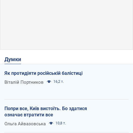
Думки
Як протидіяти російській балістиці
Віталій Портников
16,2 т.
Попри все, Київ вистоїть. Бо здатися
означає втратити все
Ольга Айвазовська
10,8 т.