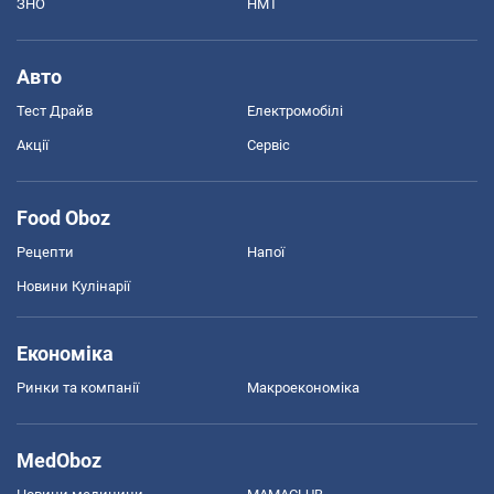
ЗНО
НМТ
Авто
Тест Драйв
Електромобілі
Акції
Сервіс
Food Oboz
Рецепти
Напої
Новини Кулінарії
Економіка
Ринки та компанії
Макроекономіка
MedOboz