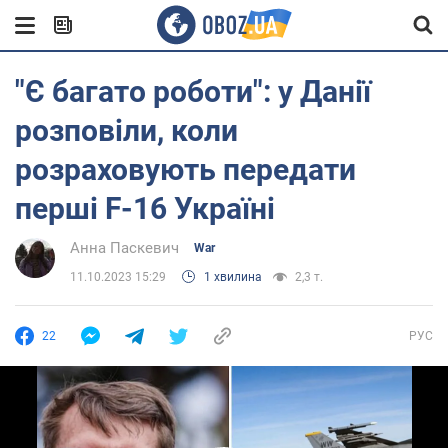
"Є багато роботи": у Данії
розповіли, коли
розраховують передати
перші F-16 Україні
Анна Паскевич
War
11.10.2023 15:29
1 хвилина
2,3 т.
22
РУС