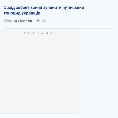
Захід зобов'язаний зупинити путінський
геноцид українців
Леонід Невзлін
4,5 т.