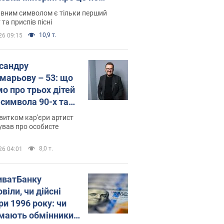
овідають у школі
вним символом є тільки перший
 та приспів пісні
10,9 т.
26 09:15
сандру
марьову – 53: що
мо про трьох дітей
-символа 90-х та
 вигляд вони
витком кар'єри артист
ть
ував про особисте
8,0 т.
26 04:01
иватБанку
віли, чи дійсні
ри 1996 року: чи
мають обмінники