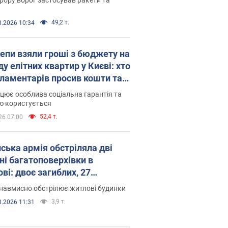
49,2 т.
8.2026 10:34
епи взяли гроші з бюджету на
у елітних квартир у Києві: хто
рламентарів просив кошти та
оселився
цює особлива соціальна гарантія та
ю користується
52,4 т.
26 07:00
йська армія обстріляла дві
ні багатоповерхівки в
ві: двоє загиблих, 27
раждалих
навмисно обстрілює житлові будинки
3,9 т.
8.2026 11:31