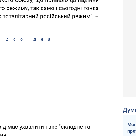
о режиму, так само і сьогодні гонка
 тоталітарний російський режим", –
ідео дня
Дум
Мос
ід має ухвалити таке "складне та
пре
ня.