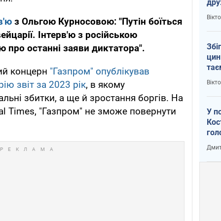
др
пер
Вікт
в'ю
з Ольгою Курносовою: "Путін боїться
зал
Ки
ейцарії. Інтерв'ю з російською
Збі
 про останні заяви диктатора".
цин
тає
кий концерн
"Газпром" опублікував
Пут
Вікт
ію звіт за 2023 рік
, в якому
льні збитки, а ще й зростання боргів. На
ial Times, "Газпром" не зможе повернути
У п
Кос
гол
пас
Дмит
оку