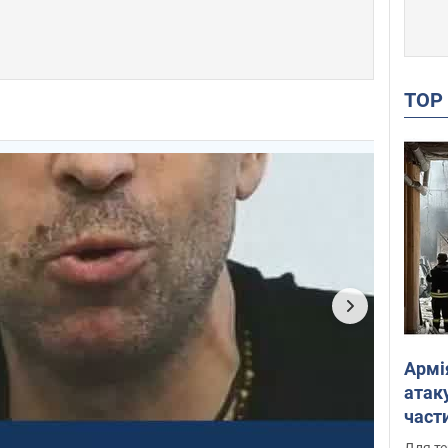
TO
Армі
атаку
части
Фото
Для те