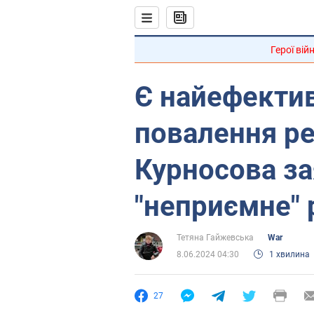
Герої вій
Є найефектив
повалення ре
Курносова за
"неприємне" 
Тетяна Гайжевська
War
8.06.2024 04:30
1 хвилина
27