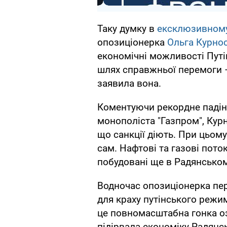
Таку думку в
ексклюзивному
опозиціонерка
Ольга Курно
економічні можливості Пут
шлях справжньої перемоги 
заявила вона.
Коментуючи рекордне падінн
монополіста "Газпром", Кур
що санкції діють. При цьому
сам. Нафтові та газові пот
побудовані ще в Радянськом
Водночас опозиціонерка пер
для краху путінського режи
це повномасштабна гонка оз
підірвала економіку Радянс