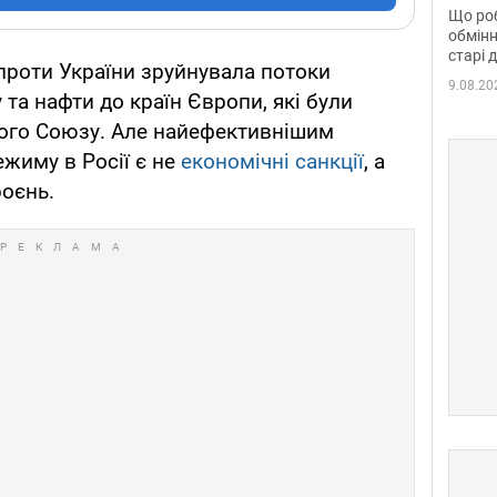
та б
Що роб
обмінн
старі 
 проти України зруйнувала потоки
9.08.20
 та нафти до країн Європи, які були
ого Союзу. Але найефективнішим
жиму в Росії є не
економічні санкції
, а
оєнь.