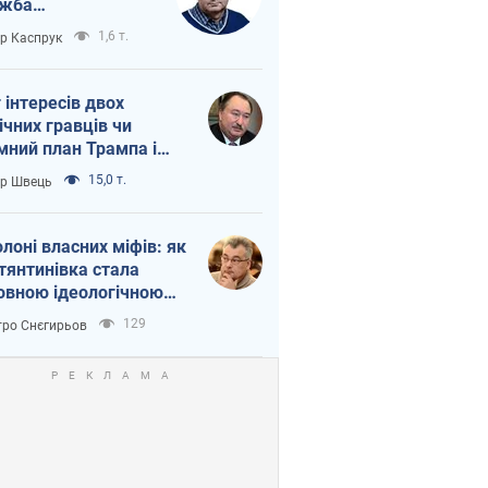
ужба
етворюється на
1,6 т.
ор Каспрук
ежність Росії від
таю
г інтересів двох
ічних гравців чи
мний план Трампа і
іна?
15,0 т.
ор Швець
олоні власних міфів: як
тянтинівка стала
овною ідеологічною
ткою для російських
129
ро Снєгирьов
пантів