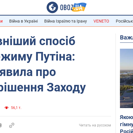
ни
Війна в Україні
Війна Ізраїлю та Ірану
VENETO
Російськ
Важ
ніший спосіб
жиму Путіна:
явила про
рішення Заходу
56,1 т.
Якою
гімну
Читать на русском
Росій