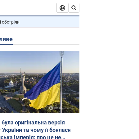
і обстріли
ливе
 була оригінальна версія
 України та чому її боялася
ська імперія: про це не