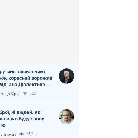
рутинг: оновлений і,
же, корисний ворожий
від, або Діалектика
агливого боягузтва
525
сандр Кірш
зброї, ні людей: як
ашенко будує нову
ію
16,1 т.
 Тишкевич