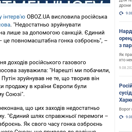
дрони
9.0
 інтерв'ю
OBOZ.UA висловила російська
сова
. "Недостатньо зруйнувати
Нард
іна лише за допомогою санкцій. Єдиний
оренд
– це повномасштабна гонка озброєнь", –
з па
де п
Як пра
хто не
я доходів російського газового
9.08.20
носова зауважила: "Нарешті ми побачили,
 Путін зруйнував не те, що творив він
Росі
оки продажу в країни Європи були
сусід
у Союзі".
Харко
пост
еконана, що цих заходів недостатньо
Ворог 
му. "Єдиний шлях справжньої перемоги –
9.0
броєнь. Як свого часу гонка озброєнь
ького Союзу, що привело до падіння