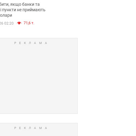
анки такі купюри
ити, якщо банки та
і пункти не приймають
долари
71,6 т.
26 02:20