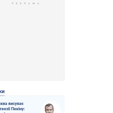
ки
ква висуває
тензії Пекіну: