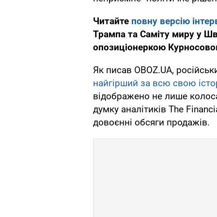
Читайте
повну версію інтер
Трампа та Саміту миру у Шв
опозиціонеркою Курносовою
Як писав OBOZ.UA, російсь
найгірший за всю свою істор
відображено не лише колоса
думку аналітиків The Financ
довоєнні обсяги продажів.