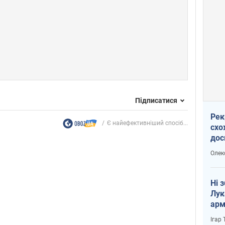
Підписатися
Рек
Є найефективніший спосіб...
схо
дос
виб
Олек
Ні 
Лук
арм
Ігар