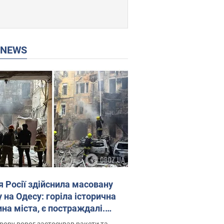
P NEWS
я Росії здійснила масовану
 на Одесу: горіла історична
на міста, є постраждалі.
 та відео
рору ворог застосував ракети та