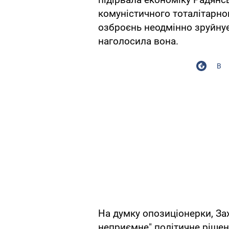
комуністичного тоталітарног
озброєнь неодмінно зруйнує
наголосила вона.
В
На думку опозиціонерки, Зах
неприємне" політичне рішен