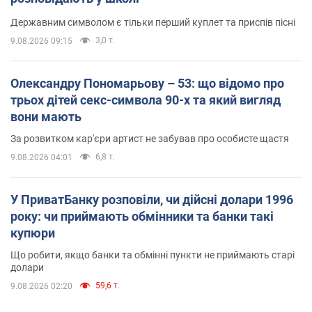
Державним символом є тільки перший куплет та приспів пісні
3,0 т.
9.08.2026 09:15
Олександру Пономарьову – 53: що відомо про
трьох дітей секс-символа 90-х та який вигляд
вони мають
За розвитком кар'єри артист не забував про особисте щастя
6,8 т.
9.08.2026 04:01
У ПриватБанку розповіли, чи дійсні долари 1996
року: чи приймають обмінники та банки такі
купюри
Що робити, якщо банки та обмінні пункти не приймають старі
долари
59,6 т.
9.08.2026 02:20