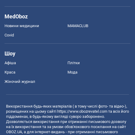
MedOboz
Новини медицини
MAMACLUB
Covid
Шоу
Афіша
Плітки
Краса
Мода
Жіночий журнал
Використання будь-яких матеріалів ( в тому числі фото- та відео-),
розміщених на цьому сайті
https://www.obozrevatel.com
та всіх його
піддоменах, в будь-якому вигляді суворо заборонено.
Дозволяється використання при отриманні письмового дозволу
на їх використання та за умови обов'язкового посилання на сайт
OBOZ.UA, а для інтернет-видань - при отриманні письмового