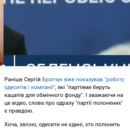
Раніше Сергій
Братчук вже показував "роботу
одеситів і компанії"
, які "партіями беруть
кацапів для обмінного фонду". І зважаючи на
це відео, слова про одразу "партії полонених"
є правдою.
Хоча, звісно, одесити не єдині, хто полонить