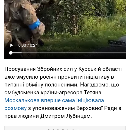
Просування Збройних сил у Курській області
вже змусило росіян проявити ініціативу в
питанні обміну полоненими. Нагадаємо, що
омбудсменка країни-агресора Тетяна
Москалькова вперше сама ініціювала
розмову
з уповноваженим Верховної Ради з
прав людини Дмитром Лубінцем.