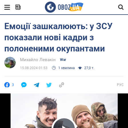
Емоції зашкалюють: у ЗСУ
показали нові кадри з
полоненими окупантами
Михайло Левакін
War
15.08.2024 01:53
1 хвилина
27,0 т.
3
РУС