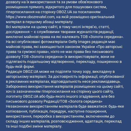
дозволу на їх використання та за умови обов'язкового
розміщення прямого, відкритого для пошукових систем,
гіперпосилання на сторінку OBOZ.UA за посиланням
https://www.obozrevatel.com
, на якій розміщено оригінальний
матеріал в першому абзаці матеріалу.
Всі матеріали на цьому сайті, в тому числі інтерв’ю, статті,
дослідження – є службовими творами журналістів редакції,
виключні майнові права на які належать ТОВ «Золота середина».
На всі опубліковані фотоматеріали Getty Images редакція має
майнові права, які захищаються законом України «Про авторські
права та суміжні права», ніхто не має права без письмового
дозволу ТОВ «Золота середина» їх використовувати, вони не
підлягають подальшому відтворенню, перекладу, поширенню в
будь-якій формі.
Редакція OBOZ.UA може не поділяти точку зору, викладену в
авторському матеріалі. За достовірність інформації, опублікованої
в рекламних матеріалах, відповідальність несе рекламодавець.
Заборонено використання матеріалів розміщених на цьому сайті,
хоч із зазначенням гіперпосилання на сторінку цього сайту,
логотипу OBOZ.UA або будь-якого іншого згадування, але без
письмового дозволу Редакції/ТОВ «Золота середина»
Незаконним використанням матеріалів буде вважатися: будь-яке
копiювання, публiкацiя, передрук, наступне поширення,
використання, переробка з використанням, включенням до
складу інших матеріалів, розповсюдження, адаптація, переклад
та інші подібні зміни матеріалу.