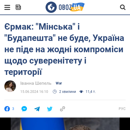
Єрмак: "Мінська" і
"Будапешта" не буде, Україна
не піде на жодні компроміси
щодо суверенітету і
території
Іванна Шепель
War
15.06.2024 16:10
2 хвилини
11,4 т.
3
РУС