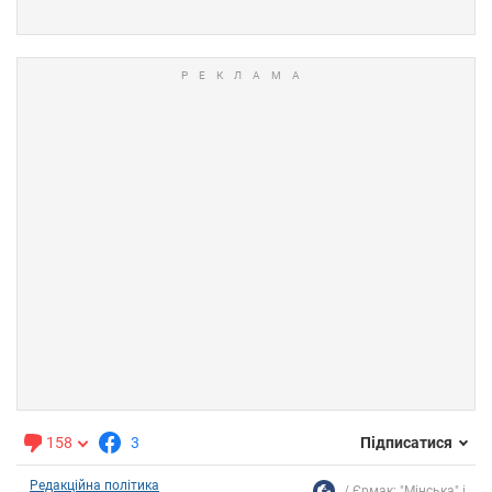
158
3
Підписатися
Редакційна політика
Єрмак: "Мінська" і...