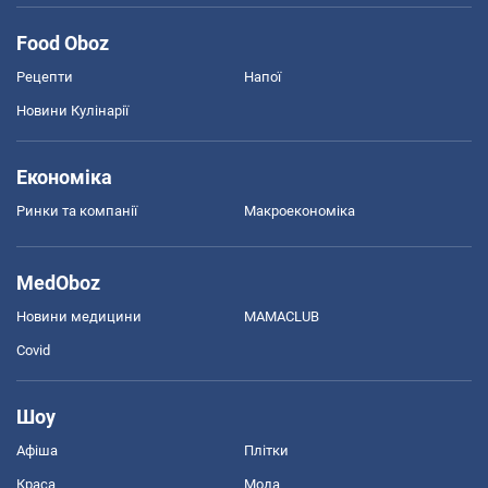
Food Oboz
Рецепти
Напої
Новини Кулінарії
Економіка
Ринки та компанії
Макроекономіка
MedOboz
Новини медицини
MAMACLUB
Covid
Шоу
Афіша
Плітки
Краса
Мода