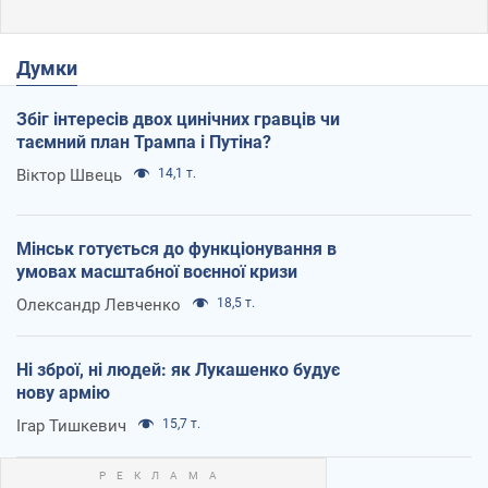
Думки
Збіг інтересів двох цинічних гравців чи
таємний план Трампа і Путіна?
Віктор Швець
14,1 т.
Мінськ готується до функціонування в
умовах масштабної воєнної кризи
Олександр Левченко
18,5 т.
Ні зброї, ні людей: як Лукашенко будує
нову армію
Ігар Тишкевич
15,7 т.