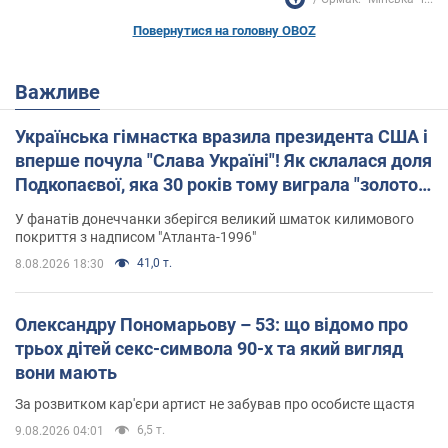
Повернутися на головну OBOZ
Важливе
Українська гімнастка вразила президента США і
вперше почула "Слава Україні"! Як склалася доля
Подкопаєвої, яка 30 років тому виграла "золото"
Олімпіади
У фанатів донеччанки зберігся великий шматок килимового
покриття з надписом "Атланта-1996"
41,0 т.
8.08.2026 18:30
Олександру Пономарьову – 53: що відомо про
трьох дітей секс-символа 90-х та який вигляд
вони мають
За розвитком кар'єри артист не забував про особисте щастя
6,5 т.
9.08.2026 04:01