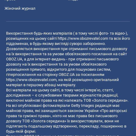
Жіночий журнал
Використання будь-яких матеріалів ( в тому числі фото- та відео-),
розміщених на цьому сайті
https://www.obozrevatel.com
та всіх його
піддоменах, в будь-якому вигляді суворо заборонено.
Дозволяється використання при отриманні письмового дозволу
на їх використання та за умови обов'язкового посилання на сайт
OBOZ.UA, а для інтернет-видань - при отриманні письмового
дозволу на їх використання та за умови обов'язкового
розміщення прямого, відкритого для пошукових систем,
гіперпосилання на сторінку OBOZ.UA за посиланням
https://www.obozrevatel.com
, на якій розміщено оригінальний
матеріал в першому абзаці матеріалу.
Всі матеріали на цьому сайті, в тому числі інтерв’ю, статті,
дослідження – є службовими творами журналістів редакції,
виключні майнові права на які належать ТОВ «Золота середина».
На всі опубліковані фотоматеріали Getty Images редакція має
майнові права, які захищаються законом України «Про авторські
права та суміжні права», ніхто не має права без письмового
дозволу ТОВ «Золота середина» їх використовувати, вони не
підлягають подальшому відтворенню, перекладу, поширенню в
будь-якій формі.