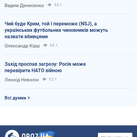
Вадим Денисенко
9,0 т.
Чий буде Крим, той і переможе (NSJ), а
українських футбольних чиновників можуть
назвати вбивцями
Олександр Кірш
8,6 т.
Захід проспав загрозу: Росія може
перевірити НАТО війною
Леонід Невзлін
9,2 т.
Всі думки