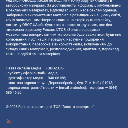
Редакція OBOZ.UA може не поділяти точку зору, викладену в
авторському матеріалі. За достовірність інформації, опублікованої
в рекламних матеріалах, відповідальність несе рекламодавець.
Заборонено використання матеріалів розміщених на цьому сайті,
хоч із зазначенням гіперпосилання на сторінку цього сайту,
логотипу OBOZ.UA або будь-якого іншого згадування, але без
письмового дозволу Редакції/ТОВ «Золота середина»
Незаконним використанням матеріалів буде вважатися: будь-яке
копiювання, публiкацiя, передрук, наступне поширення,
використання, переробка з використанням, включенням до
складу інших матеріалів, розповсюдження, адаптація, переклад
та інші подібні зміни матеріалу.
Назва онлайн медіа — «OBOZ.UA»
- суб'єкт у сфері онлайн медіа;
- ідентифікатор медіа — R40-06156;
- поштова адреса — вул. Деревообробна, буд. 7, м. Київ, 01013;
- адреса електронної пошти —
[email protected]
; - телефон — (044)
585 46 20
© 2026 Всі права захищені, ТОВ "Золота середина".