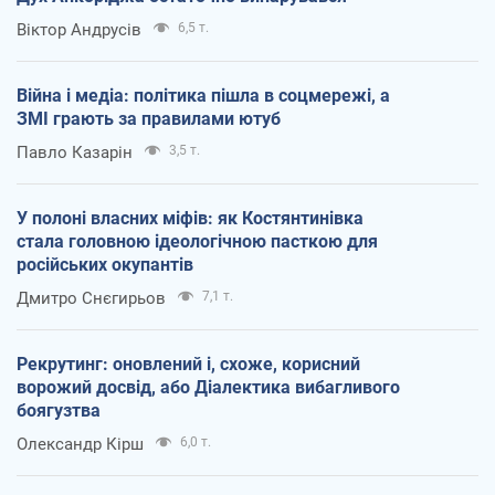
Віктор Андрусів
6,5 т.
Війна і медіа: політика пішла в соцмережі, а
ЗМІ грають за правилами ютуб
Павло Казарін
3,5 т.
У полоні власних міфів: як Костянтинівка
стала головною ідеологічною пасткою для
російських окупантів
Дмитро Снєгирьов
7,1 т.
Рекрутинг: оновлений і, схоже, корисний
ворожий досвід, або Діалектика вибагливого
боягузтва
Олександр Кірш
6,0 т.