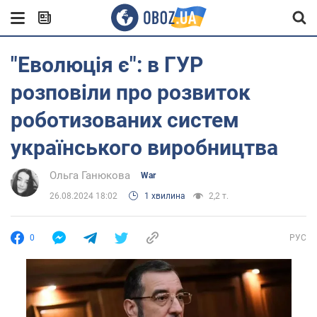
"Еволюція є": в ГУР
розповіли про розвиток
роботизованих систем
українського виробництва
Ольга Ганюкова
War
26.08.2024 18:02
1 хвилина
2,2 т.
0
РУС