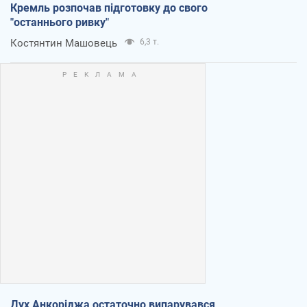
Кремль розпочав підготовку до свого
"останнього ривку"
Костянтин Машовець
6,3 т.
Дух Анкоріджа остаточно випарувався