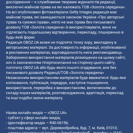
дослідження – є службовими творами журналістів редакції,
виключні майнові права на які належать ТОВ «Золота середина».
На всі опубліковані фотоматеріали Getty Images редакція має
майнові права, які захищаються законом України «Про авторські
права та суміжні права», ніхто не має права без письмового
дозволу ТОВ «Золота середина» їх використовувати, вони не
підлягають подальшому відтворенню, перекладу, поширенню в
будь-якій формі.
Редакція OBOZ.UA може не поділяти точку зору, викладену в
авторському матеріалі. За достовірність інформації, опублікованої
в рекламних матеріалах, відповідальність несе рекламодавець.
Заборонено використання матеріалів розміщених на цьому сайті,
хоч із зазначенням гіперпосилання на сторінку цього сайту,
логотипу OBOZ.UA або будь-якого іншого згадування, але без
письмового дозволу Редакції/ТОВ «Золота середина»
Незаконним використанням матеріалів буде вважатися: будь-яке
копiювання, публiкацiя, передрук, наступне поширення,
використання, переробка з використанням, включенням до
складу інших матеріалів, розповсюдження, адаптація, переклад
та інші подібні зміни матеріалу.
Назва онлайн медіа — «OBOZ.UA»
- суб'єкт у сфері онлайн медіа;
- ідентифікатор медіа — R40-06156;
- поштова адреса — вул. Деревообробна, буд. 7, м. Київ, 01013;
- адреса електронної пошти —
[email protected]
; - телефон — (044)