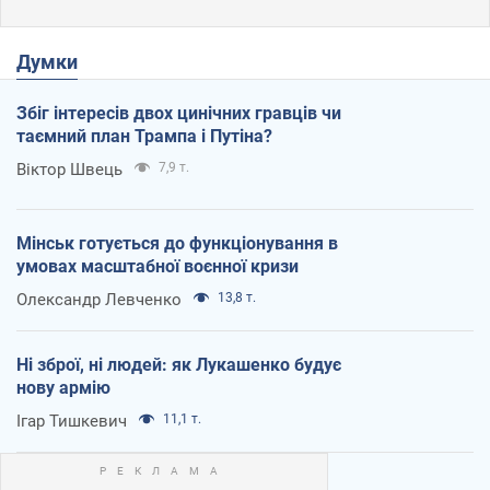
Думки
Збіг інтересів двох цинічних гравців чи
таємний план Трампа і Путіна?
Віктор Швець
7,9 т.
Мінськ готується до функціонування в
умовах масштабної воєнної кризи
Олександр Левченко
13,8 т.
Ні зброї, ні людей: як Лукашенко будує
нову армію
Ігар Тишкевич
11,1 т.