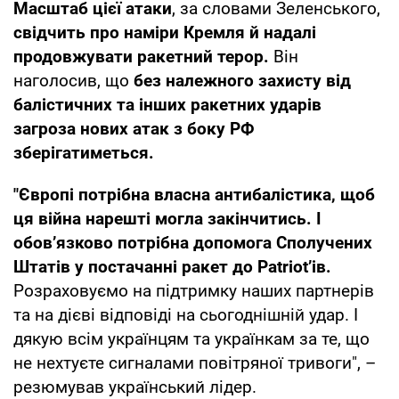
Масштаб цієї атаки
, за словами Зеленського,
свідчить про наміри Кремля й надалі
продовжувати ракетний терор.
Він
наголосив, що
без належного захисту від
балістичних та інших ракетних ударів
загроза нових атак з боку РФ
зберігатиметься.
"Європі потрібна власна антибалістика, щоб
ця війна нарешті могла закінчитись. І
обовʼязково потрібна допомога Сполучених
Штатів у постачанні ракет до Patriotʼів.
Розраховуємо на підтримку наших партнерів
та на дієві відповіді на сьогоднішній удар. І
дякую всім українцям та українкам за те, що
не нехтуєте сигналами повітряної тривоги", –
резюмував український лідер.