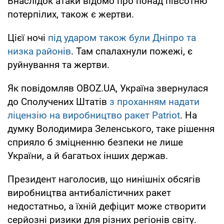
Внаслідок атаки відомо про понад півсотню
потерпілих, також є жертви.
Цієї ночі
під ударом також були Дніпро та
низка районів
. Там спалахнули пожежі, є
руйнування та жертви.
Як повідомляв OBOZ.UA, Україна звернулася
до Сполучених Штатів
з проханням надати
ліцензію на виробництво ракет Patriot
. На
думку Володимира Зеленського, таке рішення
сприяло б зміцненню безпеки не лише
України, а й багатьох інших держав.
Президент наголосив, що нинішніх обсягів
виробництва антибалістичних ракет
недостатньо, а їхній дефіцит може створити
серйозні ризики для різних регіонів світу.