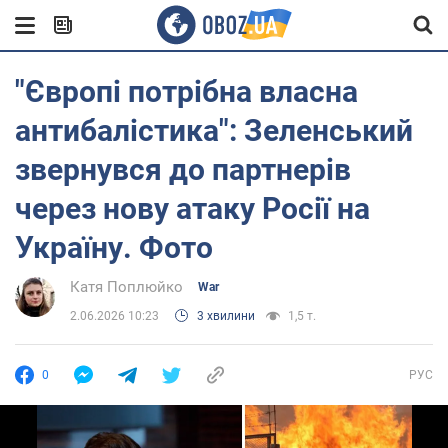
"Європі потрібна власна
антибалістика": Зеленський
звернувся до партнерів
через нову атаку Росії на
Україну. Фото
Катя Поплюйко
War
2.06.2026 10:23
3 хвилини
1,5 т.
0
РУС