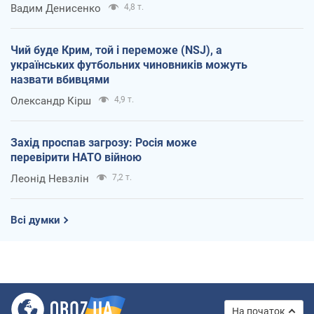
Вадим Денисенко
4,8 т.
Чий буде Крим, той і переможе (NSJ), а
українських футбольних чиновників можуть
назвати вбивцями
Олександр Кірш
4,9 т.
Захід проспав загрозу: Росія може
перевірити НАТО війною
Леонід Невзлін
7,2 т.
Всі думки
На початок