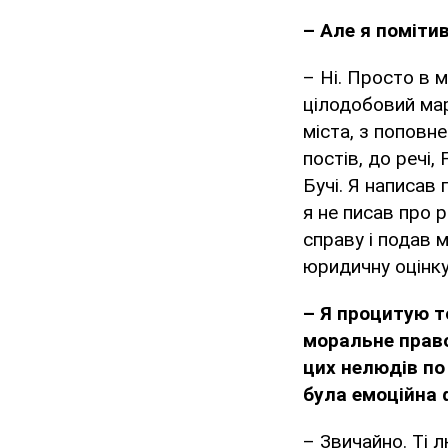
– Але я поміти
– Ні. Просто в м
цілодобовий мар
міста, з поповне
постів, до речі,
Бучі. Я написав
я не писав про 
справу і подав 
юридичну оцінку 
– Я процитую то
моральне право
цих нелюдів по
була емоційна 
– Звичайно. Ті л