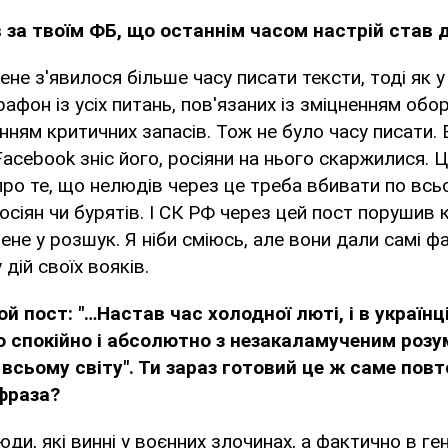
в за твоїм ФБ, що останнім часом настрій став
ене з'явилося більше часу писати тексти, тоді як у
афон із усіх питань, пов'язаних із зміцненням об
нням критичних запасів. Тож не було часу писати. 
 Facebook зніс його, росіяни на нього скаржилися. Ц
 про те, що нелюдів через це треба вбивати по всь
росіян чи бурятів. І СК РФ через цей пост порушив 
мене у розшук. Я ніби сміюсь, але вони дали самі ф
дій своїх вояків.
й пост: "…Настав час холодної люті, і в українц
 спокійно і абсолютно з незакаламученим роз
 всьому світу". Ти зараз готовий це ж саме повт
фраза?
юди, які винні у воєнних злочинах, а фактично в ге