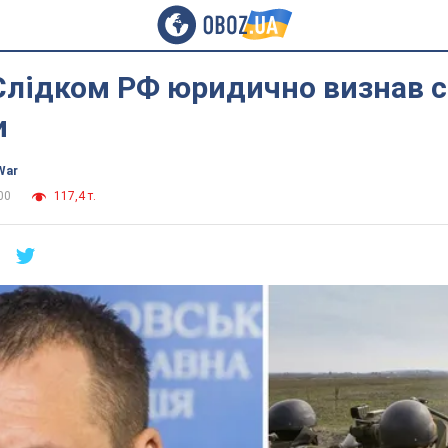
Слідком РФ юридично визнав с
и
War
00
117,4 т.