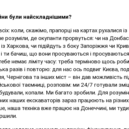
війни були найскладнішими?
всіх: коли, скажімо, прапорці на картах рухалися 
е розуміли, де окупанти прорвуться: чи на Донбасі
 із Харкова, чи підійдуть з боку Запоріжжя чи Кри
 і ти бачиш, що вони просуваються і просуваються
тебе немає ліміту часу: треба терміново щось робит
ька разів і повторю: для нас ось подвиг Києва, по
я, Чернігова та інших міст – він дав можливість п
ськової таємниці, розповім: ми 24/7 готували зміц
 будували, копали. Ми багато зробили. Для розумін
них наших екскаваторів зараз працюють на різни
е, наша техніка вже працює на Донеччині, ми туди 
ершили.