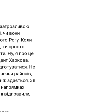
із загрозливою
, чи вони
вого Рогу. Коли
, ти просто
и. Ну, я про це
двиг Харкова,
ідготуватися. Не
нення районів,
ня: здається, 38
х напрямках
її відправили,