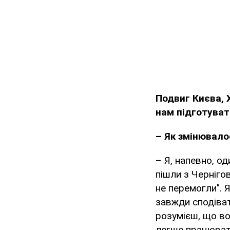
Подвиг Києва, 
нам підготува
– Як змінювало
– Я, напевно, од
пішли з Чернігов
не перемогли". 
завжди сподіват
розумієш, що вон
легше працювати