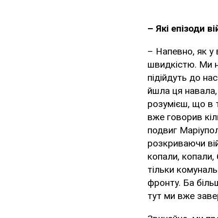
– Які епізоди 
– Напевно, як у 
швидкістю. Ми н
підійдуть до нас
йшла ця навала,
розумієш, що в 
вже говорив кіл
подвиг Маріупол
розкриваючи вій
копали, копали,
тільки комуналь
фронту. Ба більш
тут ми вже зав