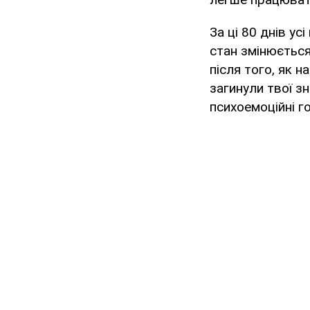
За ці 80 днів ус
стан змінюється,
після того, як 
загинули твої зн
психоемоційні г