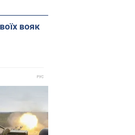
воїх вояк
РУС