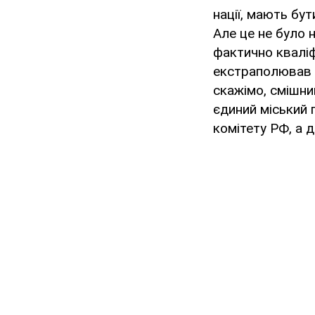
нації, мають бут
Але це не було н
фактично кваліф
екстраполював ц
скажімо, смішни
єдиний міський г
комітету РФ, а д