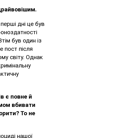
 драйвовішим.
 перші дні це був
ороноздатності
Втім був один із
е пост після
ому світу. Однак
кримінальну
актичну
ів є повне й
умом вбивати
орити? То не
ноциді нашої