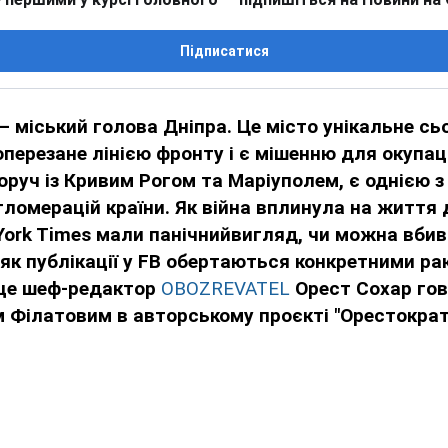
Підписатися
– міський голова Дніпра. Це місто унікальне сьо
оперезане лінією фронту і є мішенню для окупац
оруч із Кривим Рогом та Маріуполем, є однією 
ломерацій країни. Як війна вплинула на життя 
 York Times мали панічнийвигляд, чи можна вби
і як публікації у FB обертаються конкретними р
це шеф-редактор
OBOZREVATEL
Орест Сохар гов
 Філатовим в авторському проєкті "Орестократі