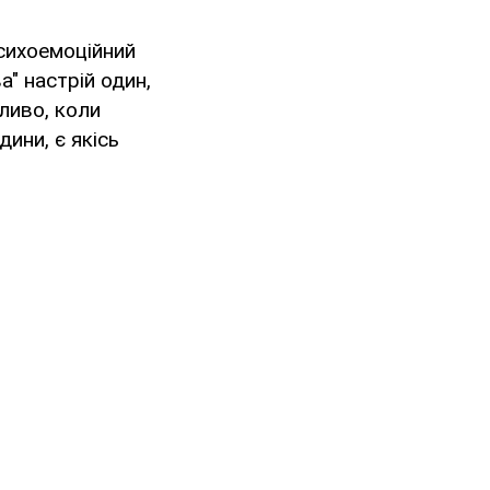
 психоемоційний
а" настрій один,
ливо, коли
дини, є якісь