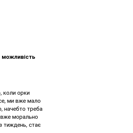
ав можливість
о, коли орки
усе, ми вже мало
о, начебто треба
и вже морально
ез тиждень, стає