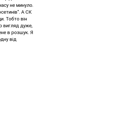
часу не минуло.
осетинів". А СК
и. Тобто він
о вигляд дуже,
ене в розшук. Я
одну від