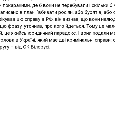
и покараними, де б вони не перебували і скільки б 
аписано в плані "вбивати росіян, або бурятів, або 
ікував цю справу в РФ, він визнав, що вони нелюд
ю фразу, уточнив, про кого йдеться. Тому це мал
й, це якийсь юридичний парадокс. І вони подали м
олова в Україні, який має дві кримінальні справи: 
ругу – від СК Білорусі.