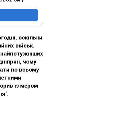
годні, оскільки
ійних військ.
з найпотужніших
дніпрян, чому
вати по всьому
акетними
орив із мером
я".