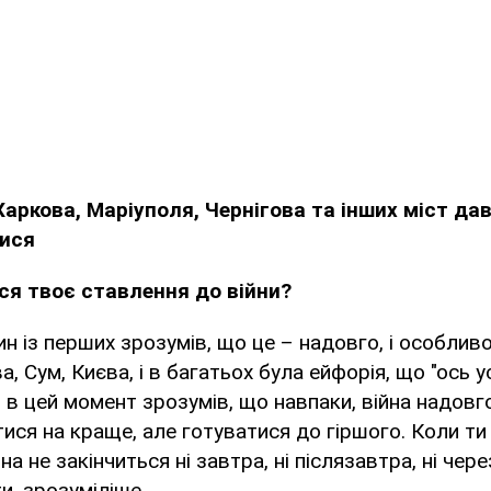
Харкова, Маріуполя, Чернігова та інших міст д
тися
ся твоє ставлення до війни?
ин із перших зрозумів, що це – надовго, і особлив
а, Сум, Києва, і в багатьох була ейфорія, що "ось 
Я в цей момент зрозумів, що навпаки, війна надовг
ися на краще, але готуватися до гіршого. Коли т
а не закінчиться ні завтра, ні післязавтра, ні чер
, зрозуміліше.