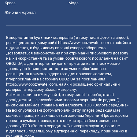
Краса
Мода
Жіночий журнал
Використання будь-яких матеріалів ( в тому числі фото- та відео-),
розміщених на цьому сайті
https://www.obozrevatel.com
та всіх його
піддоменах, в будь-якому вигляді суворо заборонено.
Дозволяється використання при отриманні письмового дозволу
на їх використання та за умови обов'язкового посилання на сайт
OBOZ.UA, а для інтернет-видань - при отриманні письмового
дозволу на їх використання та за умови обов'язкового
розміщення прямого, відкритого для пошукових систем,
гіперпосилання на сторінку OBOZ.UA за посиланням
https://www.obozrevatel.com
, на якій розміщено оригінальний
матеріал в першому абзаці матеріалу.
Всі матеріали на цьому сайті, в тому числі інтерв’ю, статті,
дослідження – є службовими творами журналістів редакції,
виключні майнові права на які належать ТОВ «Золота середина».
На всі опубліковані фотоматеріали Getty Images редакція має
майнові права, які захищаються законом України «Про авторські
права та суміжні права», ніхто не має права без письмового
дозволу ТОВ «Золота середина» їх використовувати, вони не
підлягають подальшому відтворенню, перекладу, поширенню в
будь-якій формі.