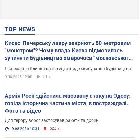
TOP NEWS
Києво-Печерську лавру закриють 80-метровим
"монстром"? Чому влада Києва відмовилась
зупиняти будівництво хмарочоса "московського
вірянина"
Яка реакція Кличка на петицію щодо скасування будівництва
9,1 т.
9.08.2026 12:00
Армія Росії здійснила масовану атаку на Одесу:
горіла історична частина міста, є постраждалі.
Фото та відео
Для терору ворог застосував ракети та дрони
52,3 т.
9.08.2026 10:34