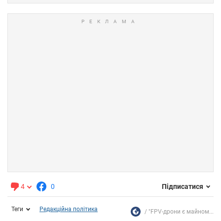
4
0
Підписатися
Теги
Редакційна політика
"FPV-дрони є майном...