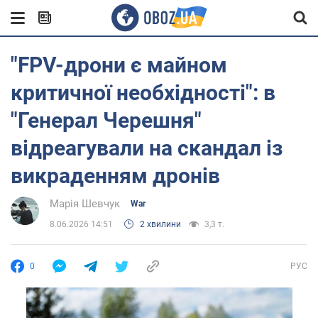
"FPV-дрони є майном
критичної необхідності": в
"Генерал Черешня"
відреагували на скандал із
викраденням дронів
Марія Шевчук
War
8.06.2026 14:51
2 хвилини
3,3 т.
0
РУС