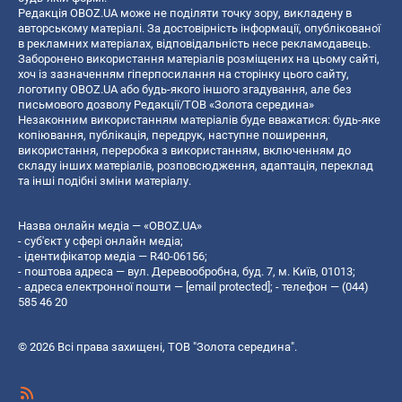
Редакція OBOZ.UA може не поділяти точку зору, викладену в
авторському матеріалі. За достовірність інформації, опублікованої
в рекламних матеріалах, відповідальність несе рекламодавець.
Заборонено використання матеріалів розміщених на цьому сайті,
хоч із зазначенням гіперпосилання на сторінку цього сайту,
логотипу OBOZ.UA або будь-якого іншого згадування, але без
письмового дозволу Редакції/ТОВ «Золота середина»
Незаконним використанням матеріалів буде вважатися: будь-яке
копiювання, публiкацiя, передрук, наступне поширення,
використання, переробка з використанням, включенням до
складу інших матеріалів, розповсюдження, адаптація, переклад
та інші подібні зміни матеріалу.
Назва онлайн медіа — «OBOZ.UA»
- суб'єкт у сфері онлайн медіа;
- ідентифікатор медіа — R40-06156;
- поштова адреса — вул. Деревообробна, буд. 7, м. Київ, 01013;
- адреса електронної пошти —
[email protected]
; - телефон — (044)
585 46 20
© 2026 Всі права захищені, ТОВ "Золота середина".