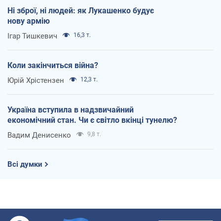
Ні зброї, ні людей: як Лукашенко будує
нову армію
Ігар Тишкевич
16,3 т.
Коли закінчиться війна?
Юрій Хрістензен
12,3 т.
Україна вступила в надзвичайний
економічний стан. Чи є світло вкінці тунелю?
Вадим Денисенко
9,8 т.
Всі думки