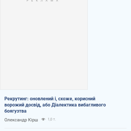
Рекрутинг: оновлений і, схоже, корисний
ворожий досвід, або Діалектика вибагливого
боягузтва
Олександр Кірш
1,0 т.