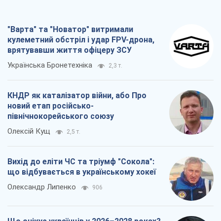
"Варта" та "Новатор" витримали
кулеметний обстріл і удар FPV-дрона,
врятувавши життя офіцеру ЗСУ
Українська Бронетехніка
2,3 т.
КНДР як каталізатор війни, або Про
новий етап російсько-
північнокорейського союзу
Олексій Кущ
2,5 т.
Вихід до еліти ЧС та тріумф "Сокола":
що відбувається в українському хокеї
Олександр Липенко
906