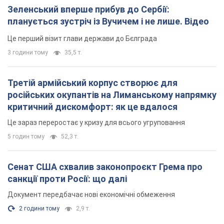
Зеленський вперше прибув до Сербії:
планується зустріч із Вучичем і не лише. Відео
Це перший візит глави держави до Бєлграда
3 години тому
35,5 т.
Третій армійський корпус створює для
російських окупантів на Лиманському напрямку
критичний дискомфорт: як це вдалося
Це зараз переростає у кризу для всього угруповання
5 годин тому
52,3 т.
Сенат США схвалив законопроєкт Грема про
санкції проти Росії: що далі
Документ передбачає нові економічні обмеження
2 години тому
2,9 т.