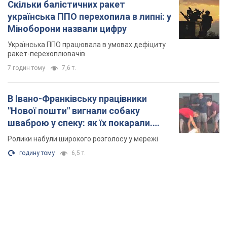
Скільки балістичних ракет
українська ППО перехопила в липні: у
Міноборони назвали цифру
Українська ППО працювала в умовах дефіциту
ракет-перехоплювачів
7 годин тому
7,6 т.
В Івано-Франківську працівники
"Нової пошти" вигнали собаку
шваброю у спеку: як їх покарали.
Відео
Ролики набули широкого розголосу у мережі
годину тому
6,5 т.