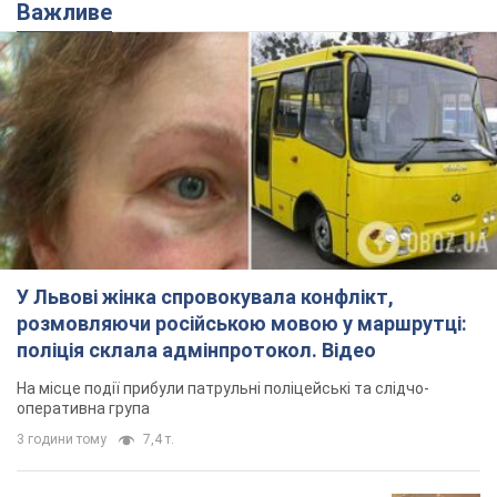
Важливе
У Львові жінка спровокувала конфлікт,
розмовляючи російською мовою у маршрутці:
поліція склала адмінпротокол. Відео
На місце події прибули патрульні поліцейські та слідчо-
оперативна група
3 години тому
7,4 т.