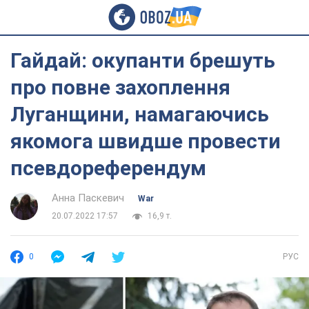
Гайдай: окупанти брешуть
про повне захоплення
Луганщини, намагаючись
якомога швидше провести
псевдореферендум
Анна Паскевич
War
20.07.2022 17:57
16,9 т.
0
РУС