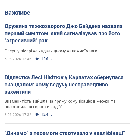
Важливе
Дружина тяжкохворого Джо Байдена назвала
перший симптом, який сигналізував про його
"агресивний" рак
Спершу лікарі не надали цьому належної уваги
15,6 т.
6.08.2026 12:46
Відпустка Лесі Нікітюк у Карпатах обернулася
скандалом: чому ведучу несправедливо
захейтили
Знаменитість вийшла на пряму комунікацію в мережі та
розставила всі крапки над "і"
12,4 т.
6.08.2026 17:32
"Динамо" з перемоги стартувало у кваліфікації