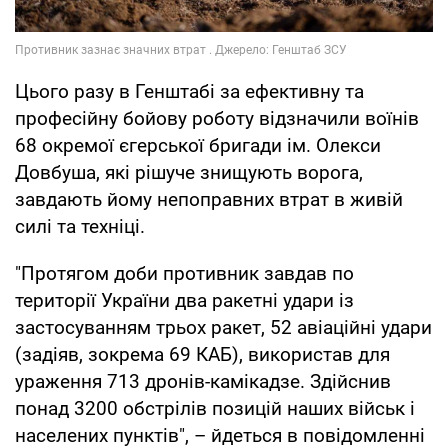
Цього разу в Генштабі за ефективну та
професійну бойову роботу відзначили воїнів
68 окремої єгерської бригади ім. Олекси
Довбуша, які рішуче знищують ворога,
завдають йому непоправних втрат в живій
силі та техніці.
"Протягом доби противник завдав по
території України два ракетні удари із
застосуванням трьох ракет, 52 авіаційні удари
(задіяв, зокрема 69 КАБ), використав для
ураження 713 дронів-камікадзе. Здійснив
понад 3200 обстрілів позицій наших військ і
населених пунктів", – йдеться в повідомленні