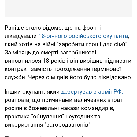
Раніше стало відомо, що на фронті
ліквідували
18-річного російського окупанта
,
який хотів на війні "заробити гроші для сім'ї".
За місяць до смерті загарбникові
виповнилося 18 років і він вирішив підписати
контракт замість проходження термінової
служби. Через сім днів його було ліквідовано.
Інший окупант, який
дезертував з армії РФ,
розповів, що причинами величезних втрат
росіян є божевільні накази командирів,
практика "обнулення" неугодних та
використання "загородзагонів".