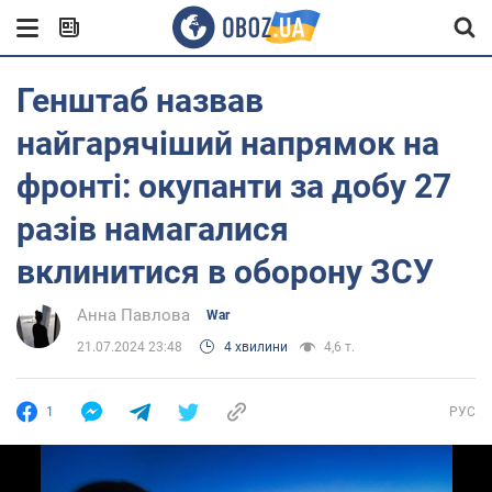
Генштаб назвав
найгарячіший напрямок на
фронті: окупанти за добу 27
разів намагалися
вклинитися в оборону ЗСУ
Анна Павлова
War
21.07.2024 23:48
4 хвилини
4,6 т.
1
РУС