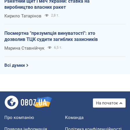
Ракетний щит і меч України: ставка на
виробництво власних ракет
Кирило Татарінов
2,8 т.
Посмертна "презумпція винуватості": хто
дозволив ТЦК судити загиблих захисників
Марина Ставнійчук
6,5 т.
Всі думки
На початок
Про компанію
Команда
Правова інформація
Політика конфіденційності