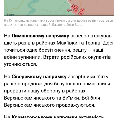
На
Лиманському напрямку
агресор атакував
шість разів в районах Макіївки та Тернів. Досі
точиться одне боєзіткнення, решту – наші
воїни зупинили. Втрати російських окупантів
уточнюються.
На
Сіверському напрямку
загарбники п’ять
разів в продовж дня безуспішно намагалися
прорвати нашу оборону в районах
Верхньокам’янського та Виїмки. Бої біля
Верхньокам’янського продовжуються.
На
Краматорському напрямку
активність