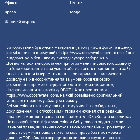
Афіша
Плітки
Краса
Мода
Жіночий журнал
Використання будь-яких матеріалів ( в тому числі фото- та відео-),
розміщених на цьому сайті
https://www.obozrevatel.com
та всіх його
піддоменах, в будь-якому вигляді суворо заборонено.
Дозволяється використання при отриманні письмового дозволу
на їх використання та за умови обов'язкового посилання на сайт
OBOZ.UA, а для інтернет-видань - при отриманні письмового
дозволу на їх використання та за умови обов'язкового
розміщення прямого, відкритого для пошукових систем,
гіперпосилання на сторінку OBOZ.UA за посиланням
https://www.obozrevatel.com
, на якій розміщено оригінальний
матеріал в першому абзаці матеріалу.
Всі матеріали на цьому сайті, в тому числі інтерв’ю, статті,
дослідження – є службовими творами журналістів редакції,
виключні майнові права на які належать ТОВ «Золота середина».
На всі опубліковані фотоматеріали Getty Images редакція має
майнові права, які захищаються законом України «Про авторські
права та суміжні права», ніхто не має права без письмового
дозволу ТОВ «Золота середина» їх використовувати, вони не