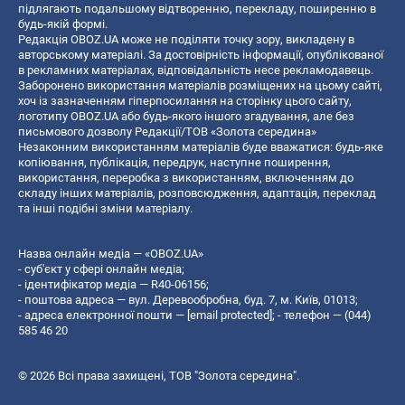
підлягають подальшому відтворенню, перекладу, поширенню в
будь-якій формі.
Редакція OBOZ.UA може не поділяти точку зору, викладену в
авторському матеріалі. За достовірність інформації, опублікованої
в рекламних матеріалах, відповідальність несе рекламодавець.
Заборонено використання матеріалів розміщених на цьому сайті,
хоч із зазначенням гіперпосилання на сторінку цього сайту,
логотипу OBOZ.UA або будь-якого іншого згадування, але без
письмового дозволу Редакції/ТОВ «Золота середина»
Незаконним використанням матеріалів буде вважатися: будь-яке
копiювання, публiкацiя, передрук, наступне поширення,
використання, переробка з використанням, включенням до
складу інших матеріалів, розповсюдження, адаптація, переклад
та інші подібні зміни матеріалу.
Назва онлайн медіа — «OBOZ.UA»
- суб'єкт у сфері онлайн медіа;
- ідентифікатор медіа — R40-06156;
- поштова адреса — вул. Деревообробна, буд. 7, м. Київ, 01013;
- адреса електронної пошти —
[email protected]
; - телефон — (044)
585 46 20
© 2026 Всі права захищені, ТОВ "Золота середина".