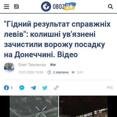
"Гідний результат справжніх
левів": колишні ув'язнені
зачистили ворожу посадку
на Донеччині. Відео
Олег Тимченко
War
15.07.2024 13:06
2 хвилини
3,4 т.
0
РУС