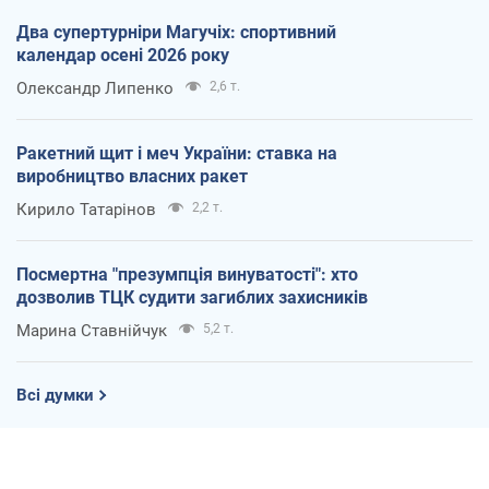
Два супертурніри Магучіх: спортивний
календар осені 2026 року
Олександр Липенко
2,6 т.
Ракетний щит і меч України: ставка на
виробництво власних ракет
Кирило Татарінов
2,2 т.
Посмертна "презумпція винуватості": хто
дозволив ТЦК судити загиблих захисників
Марина Ставнійчук
5,2 т.
Всі думки