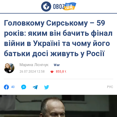
Головкому Сирському – 59
років: яким він бачить фінал
війни в Україні та чому його
батьки досі живуть у Росії
Марина Ліснічук
War
26.07.2024 12:58
855,8 т.
40
РУС