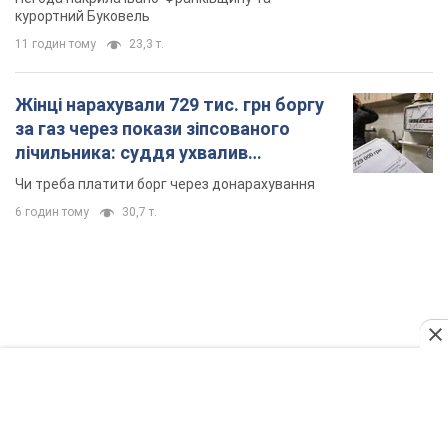
курортний Буковель
11 годин тому
23,3 т.
Жінці нарахували 729 тис. грн боргу
за газ через покази зіпсованого
лічильника: суддя ухвалив
неочікуване рішення
Чи треба платити борг через донарахування
6 годин тому
30,7 т.