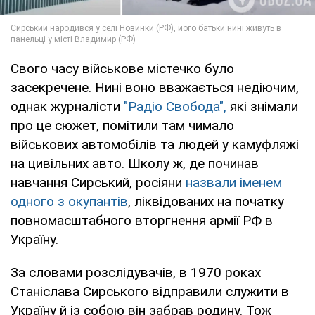
Свого часу військове містечко було
засекречене. Нині воно вважається недіючим,
однак журналісти
"Радіо Свобода",
які знімали
про це сюжет, помітили там чимало
військових автомобілів та людей у камуфляжі
на цивільних авто. Школу ж, де починав
навчання Сирський, росіяни
назвали іменем
одного з окупантів
, ліквідованих на початку
повномасштабного вторгнення армії РФ в
Україну.
За словами розслідувачів, в 1970 роках
Станіслава Сирського відправили служити в
Україну й із собою він забрав родину. Тож