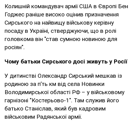
Колишній командувач армії США в Європі Бен
Годжес раніше високо оцінив призначення
Сирського на найвищу військову керівну
посаду в Україні, стверджуючи, що в ролі
головкома він "став сумною новиною для
росіян".
Чому батьки Сирського досі живуть у Росії
У дитинстві Олександр Сирський мешкав із
родиною за п’ть км від села Новинки
Володимирської області РФ – у військовому
гарнізоні "Костерьово-1". Там служив його
батько Станіслав, який був кадровим
військовим Радянської армії.