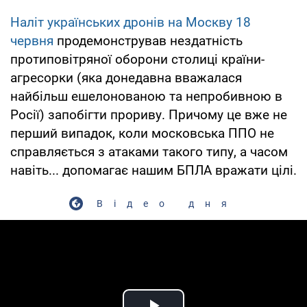
Наліт українських дронів на Москву 18
червня
продемонстрував нездатність
протиповітряної оборони столиці країни-
агресорки (яка донедавна вважалася
найбільш ешелонованою та непробивною в
Росії) запобігти прориву. Причому це вже не
перший випадок, коли московська ППО не
справляється з атаками такого типу, а часом
навіть... допомагає нашим БПЛА вражати цілі.
Відео дня