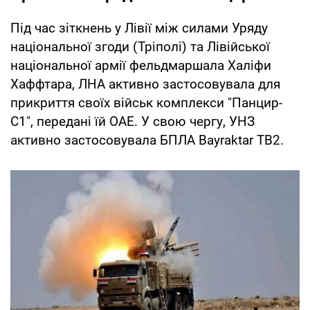
Під час зіткнень у Лівії між силами Уряду
національної згоди (Тріполі) та Лівійської
національної армії фельдмаршала Халіфи
Хаффтара, ЛНА активно застосовувала для
прикриття своїх військ комплекси "Панцир-
С1", передані їй ОАЕ. У свою чергу, УНЗ
активно застосовувала БПЛА Bayraktar TB2.