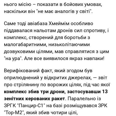
нього місію – показати в бойових умовах,
наскільки він "не має аналогів у світі".
Саме тоді авіабаза Хмеймім особливо
піддавалася нальотам дронів сил спротиву, і
комплекс, створений для боротьби з
малогабаритними, низьколітаючими
дозвуковими цілями, мав справлятися з цим
"на ура". Але все виявилося якраз навпаки!
Верифікований факт, який згодом був
оприлюднений у відкритих джерелах, — звіт
про стрілянину по ворожих цілях, під час якої
комплекс збив три дрони, застосувавши 13
зенітних керованих ракет
. Паралельно із
ЗРГК "Панцир-С1" на базі розміщувався ЗРК
"Тор-М2", який збив чотири цілі,