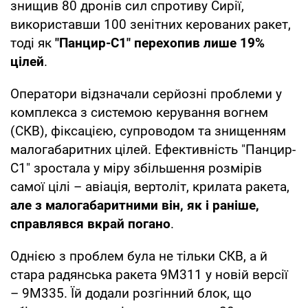
знищив 80 дронів сил спротиву Сирії,
використавши 100 зенітних керованих ракет,
тоді як
"Панцир-С1" перехопив лише 19%
цілей
.
Оператори відзначали серйозні проблеми у
комплекса з системою керування вогнем
(СКВ), фіксацією, супроводом та знищенням
малогабаритних цілей. Ефективність "Панцир-
С1" зростала у міру збільшення розмірів
самої цілі – авіація, вертоліт, крилата ракета,
але з малогабаритними він, як і раніше,
справлявся вкрай погано
.
Однією з проблем була не тільки СКВ, а й
стара радянська ракета 9М311 у новій версії
– 9М335. Їй додали розгінний блок, що