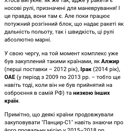
Хтось вигукне: як же так, адже у ракети є
носові рулі, призначені для маневрування! І
це правда, вони там є. Але поки працює
потужний розгінний блок, що надає ракеті як
дальність польоту, так і швидкість, ці рулі
абсолютно марні.
У свою чергу, на той момент комплекс уже
був закуплений такими країнами, як
Алжир
(перші поставки – 2012 рік),
Ірак
(2014 рік),
ОАЕ
(у період з 2009 по 2013 рр. – тобто ще
навіть тоді, коли він не був прийнятий на
озброєння в самій РФ) та
низкою інших
країн
.
Примітно, що деякі країни продовжували
закуповувати "Панцир-С1" навіть знаючи про
його провальну місію у 2015–2018 рр.,