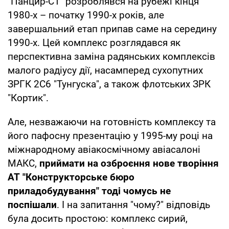
"Панцир-С1" розроблявся на рубежі кінця
1980-х – початку 1990-х років, але
завершальний етап припав саме на середину
1990-х. Цей комплекс розглядався як
перспективна заміна радянських комплексів
малого радіусу дії, насамперед сухопутних
ЗРГК 2С6 "Тунгуска", а також флотських ЗРК
"Кортик".
Але, незважаючи на готовність комплексу та
його пафосну презентацію у 1995-му році на
міжнародному авіакосмічному авіасалоні
МАКС,
приймати на озброєння нове творіння
АТ "Конструкторське бюро
приладобудування" тоді чомусь не
поспішали
. І на запитання "чому?" відповідь
була досить простою: комплекс сирий,