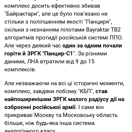
комплекс досить ефективно збивав
"Байрактари", але це було пов’язано не
стільки з поліпшенням якості "Панциря",
скільки з незнанням пілотами Bayraktar TB2
алгоритмів протидії російській системі ППО.
Але через деякий час
один за одним почали
горіти й ЗРГК "Панцир-С1
". За різними
даними, ЛНА втратили від 9 до 15
комплексів.
Але незважаючи на всі ці історичні моменти,
комплекс, завдяки лобізму "КБП",
став
найпоширенішим ЗРГК малого радіусу дії на
озброєнні російської армії
. І саме він
прикриває Москву та Московську область
більше, ніж будь-яка інша система
аналогічного класу.