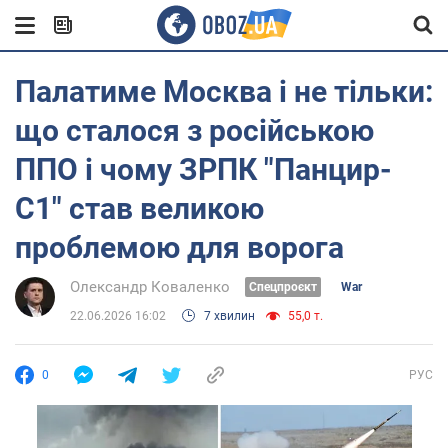
Палатиме Москва і не тільки:
що сталося з російською
ППО і чому ЗРПК "Панцир-
С1" став великою
проблемою для ворога
Олександр Коваленко
Cпецпроєкт
War
22.06.2026 16:02
7 хвилин
55,0 т.
0
РУС