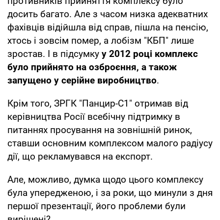
противників прийняття комплексу було
досить багато. Але з часом низка адекватних
фахівців відійшла від справ, пішла на пенсію,
хтось і зовсім помер, а лобізм "КБП" лише
зростав. І в підсумку
у 2012 році комплекс
було прийнято на озброєння, а також
запущено у серійне виробництво
.
Крім того, ЗРГК "Панцир-С1" отримав від
керівництва Росії всебічну підтримку в
питаннях просування на зовнішній ринок,
ставши основним комплексом малого радіусу
дії, що рекламувався на експорт.
Але, можливо, думка щодо цього комплексу
була упередженою, і за роки, що минули з дня
першої презентації, його проблеми були
вирішені?