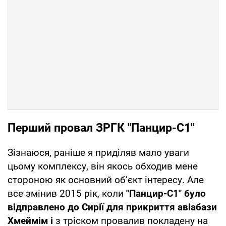
Перший провал ЗРГК "Панцир-С1"
Зізнаюся, раніше я приділяв мало уваги
цьому комплексу, він якось обходив мене
стороною як основний об’єкт інтересу. Але
все змінив 2015 рік, коли
"Панцир-С1" було
відправлено до Сирії для прикриття авіабази
Хмеймім і
з тріском провалив покладену на