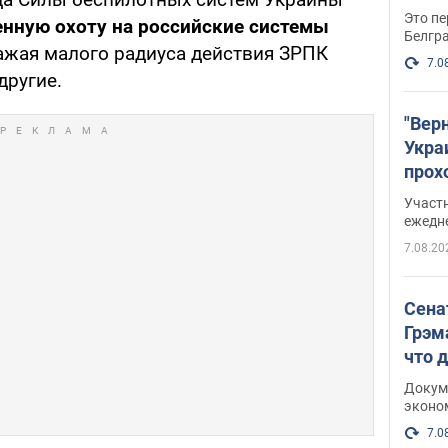
Это пе
нную охоту на российские системы
Белгр
ажая малого радиуса действия ЗРПК
7.0
другие.
"Вер
Укра
прох
плак
Участ
ежедн
7.08.20
Сена
Грэм
что 
Докум
эконо
7.0