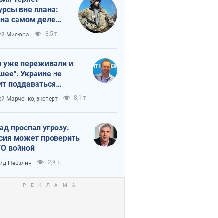
урсы вне плана:
 на самом деле
тует темп войны
8,5 т.
ей Мисюра
 уже переживали и
шее": Украине не
ит поддаваться
аянию из-за
8,1 т.
ей Марченко, эксперт
етного террора
ад проспал угрозу:
сия может проверить
О войной
2,9 т.
ид Невзлин