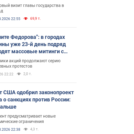
рвый визит главы государства в
ад
69,9 т.
8.2026 22:55
ните Федорова": в городах
ины уже 23-й день подряд
одят массовые митинги с
атами. Фото и видео
ники акций продолжают серию
евных протестов
2,0 т.
26 22:22
т США одобрил законопроект
а о санкциях против России:
дальше
ент предусматривает новые
мические ограничения
4,3 т.
8.2026 22:38