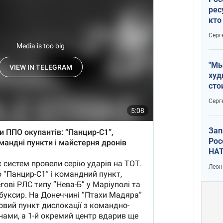
рес
кто
дик
Серг
"Мы
худ
сто
отч
Серг
рак
Зап
Рос
НАТ
Леон