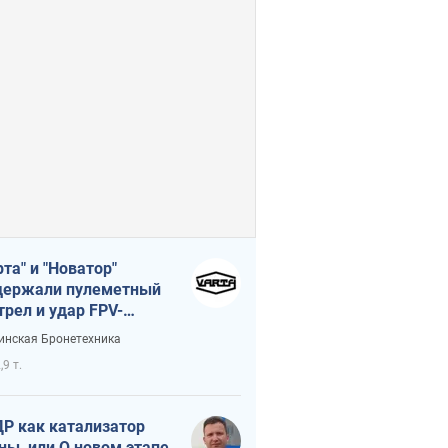
рта" и "Новатор"
ержали пулеметный
трел и удар FPV-
на, сохранив жизнь
инская Бронетехника
церу ВСУ
,9 т.
Р как катализатор
ны, или О новом этапе