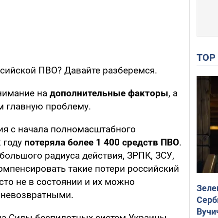
TO
ссийской ПВО? Давайте разберемся.
внимание на
дополнительные факторы
, а
м главную проблему.
мия с начала полномасштабного
2 году
потеряла более 1 400 средств ПВО
.
 большого радиуса действия, ЗРПК, ЗСУ,
омпенсировать такие потери российский
то не в состоянии и их можно
Зеле
 невозвратными.
Серб
Вучи
ода Силы беспилотных систем Украины