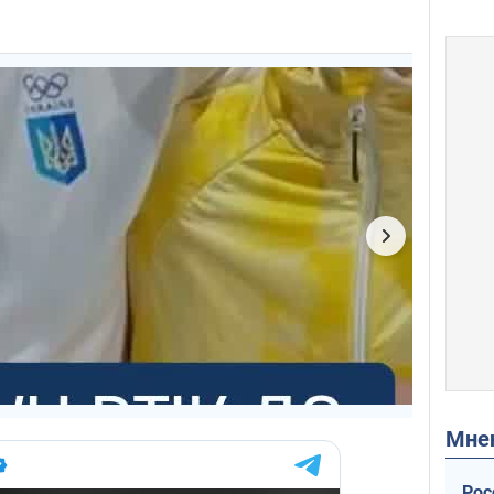
Мн
Рос