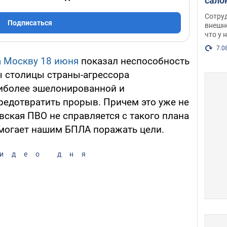
сало
оско
Сотру
Подписаться
посл
внешн
что у 
разг
Фото
7.0
а Москву 18 июня
показал неспособность
 столицы страны-агрессора
аиболее эшелонированной и
редотвратить прорыв. Причем это уже не
вская ПВО не справляется с такого плана
омогает нашим БПЛА поражать цели.
идео дня