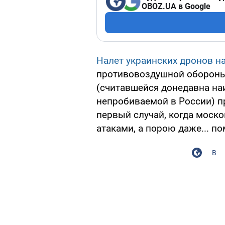
OBOZ.UA в Google
Налет украинских дронов н
противовоздушной обороны
(считавшейся донедавна н
непробиваемой в России) п
первый случай, когда моско
атаками, а порою даже... п
В