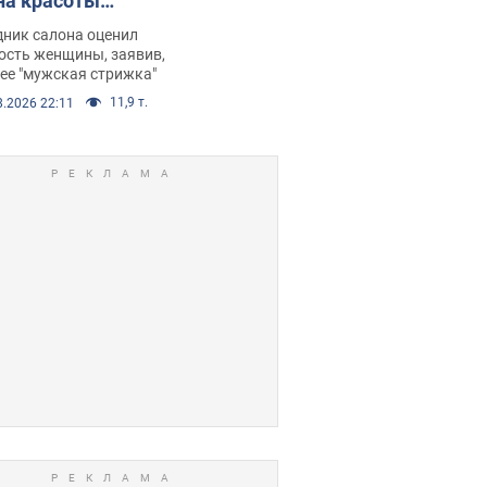
на красоты
рбил женщину
дник салона оценил
е химиотерапии,
ость женщины, заявив,
нее "мужская стрижка"
орелся скандал.
11,9 т.
8.2026 22:11