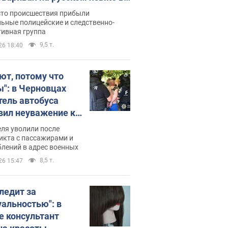
рутке: полиция составила
сто происшествия прибыли
нистративный протокол.
ьные полицейские и следственно-
тивная группа
о
9,5 т.
26 18:40
ют, потому что
ы": в Черновцах
тель автобуса
вил неуважение к
инским военным и
ля уволили после
тился за это.
икта с пассажирами и
лений в адрес военных
о
8,5 т.
26 15:47
следит за
уальностью": в
е консультант