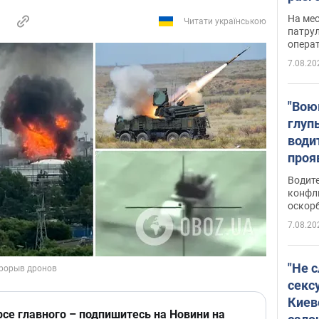
марш
На ме
Читати українською
адми
патрул
опера
Виде
7.08.20
"Вою
глуп
води
проя
укра
Водите
попла
конфл
оскорб
Виде
7.08.20
"Не 
секс
Киев
рсе главного – подпишитесь на Новини на