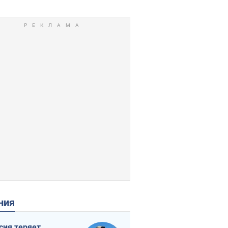
ения
сия теряет