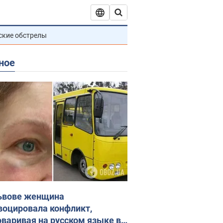
ские обстрелы
ное
ьвове женщина
воцировала конфликт,
оваривая на русском языке в