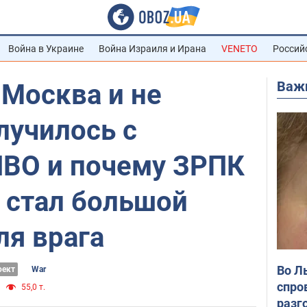
Война в Украине
Война Израиля и Ирана
VENETO
Россий
Важ
 Москва и не
случилось с
ПВО и почему ЗРПК
 стал большой
ля врага
Во Л
оект
War
спро
55,0 т.
разг