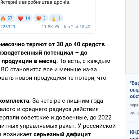
месячно теряют от 30 до 40 средств
оизводственный потенциал – до
 продукции в месяц
. То есть, с каждым
ВО становится все и меньше из-за
ать новой продукцией те потери, что
"Ва
выд
обс
комплекта
. За четыре с лишним года
дро
Укра
алого и среднего радиуса действия
офи
2
ерпали советские и довоенные, до 2022
нитных управляемых ракет. У российской
КНД
ы возникает
серьезный дефицит
вой