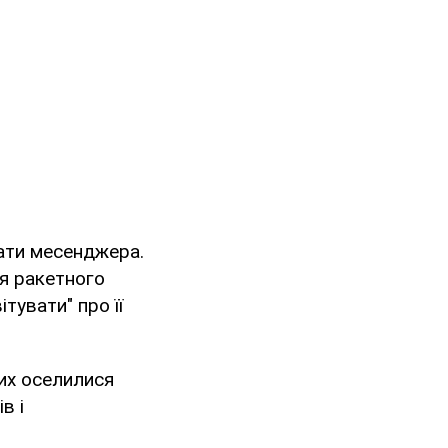
чати месенджера.
ля ракетного
тувати" про її
их оселилися
в і