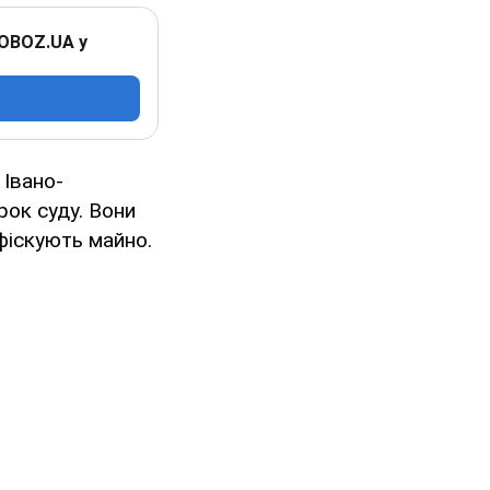
 OBOZ.UA у
 Івано-
ок суду. Вони
нфіскують майно.