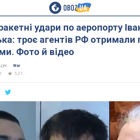
ракетні удари по аеропорту Іва
ка: троє агентів РФ отримали 
ми. Фото й відео
щук
War
0
5,2 т.