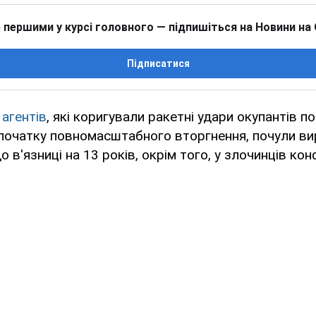
 першими у курсі головного — підпишіться на Новини на
Підписатися
 агентів
, які коригували ракетні удари окупантів по
початку повномасштабного вторгнення, почули вир
 в'язниці на 13 років, окрім того, у злочинців ко