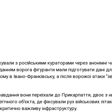
кували з російськими кураторами через анонімні 
данням ворога фігуранти мали підготувати дані д
му в Івано-Франківську, а після ворожої атаки "зві
авдання вони переїхали до Прикарпаття, двоє з н
гічного об’єкта, де фіксували рух військових літакі
критично важливу інфраструктуру.