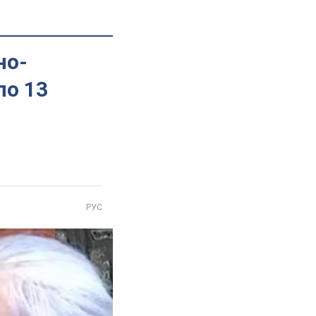
но-
по 13
РУС