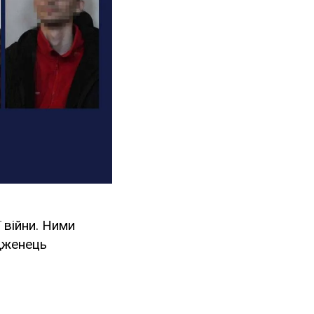
 війни. Ними
одженець