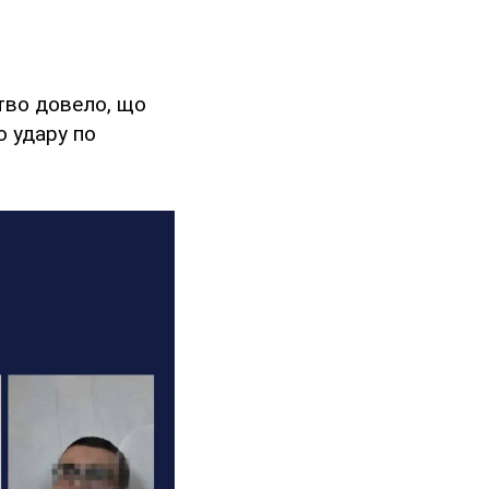
тво довело, що
о удару по