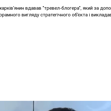
 харків'янин вдавав "тревел-блогера", який за до
орамного вигляду стратегічного об’єкта і виклада