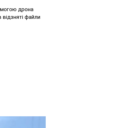
помогою дрона
в відзняті файли