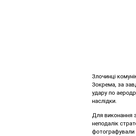
Злочинці комуні
Зокрема, за зав
удару по аеродро
наслідки.
Для виконання з
неподалік страте
фотографували 