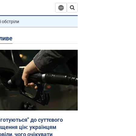
і обстріли
ливе
"готуються" до суттєвого
ищення цін: українцям
віли, чого очікувати