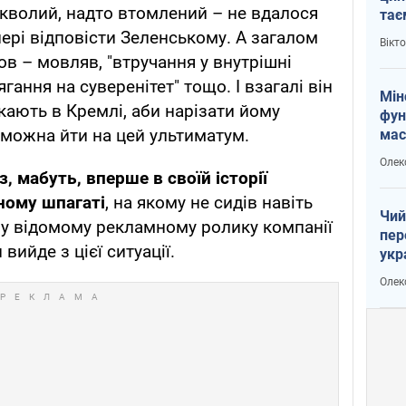
 кволий, надто втомлений – не вдалося
тає
і Пу
нері відповісти Зеленському. А загалом
Вікт
в – мовляв, "втручання у внутрішні
гання на суверенітет" тощо. І взагалі він
Мін
кають в Кремлі, аби нарізати йому
фун
е можна йти на цей ультиматум.
мас
Олек
, мабуть, вперше в своїй історії
ному шпагаті
, на якому не сидів навіть
Чий
у відомому рекламному ролику компанії
пер
 вийде з цієї ситуації.
укр
чин
Олек
наз