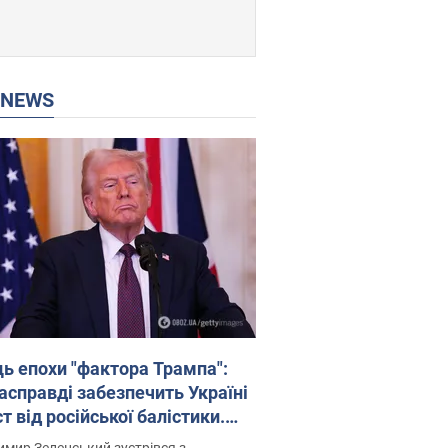
P NEWS
ць епохи "фактора Трампа":
насправді забезпечить Україні
т від російської балістики.
рв’ю з Безсмертним
мир Зеленський зустрівся з