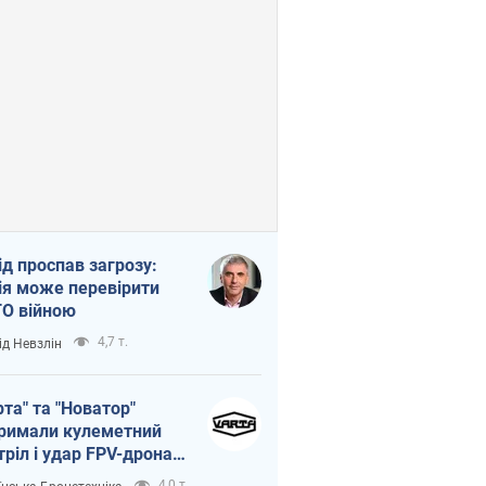
ід проспав загрозу:
ія може перевірити
О війною
4,7 т.
ід Невзлін
рта" та "Новатор"
римали кулеметний
тріл і удар FPV-дрона,
тувавши життя
4,0 т.