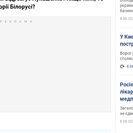
україн
рії Білорусі?
баченн
у боро
8.08.20
У Киє
пост
Ворог 
столиц
8.0
Росі
ліка
медп
Загало
не єди
8.08.20