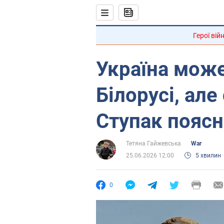
Герої вій
Україна може
Білорусі, але 
Ступак пояс
Тетяна Гайжевська
War
25.06.2026 12:00
5 хвилин
0