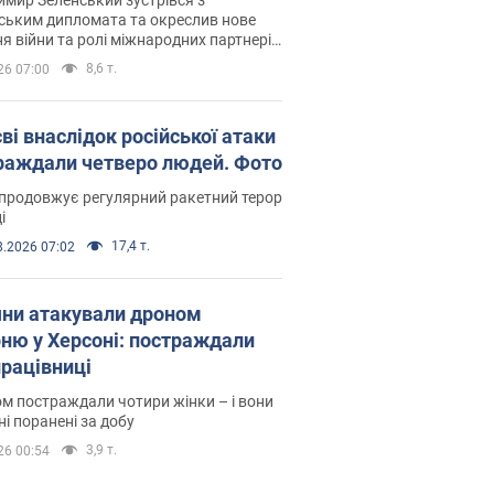
ським дипломата та окреслив нове
я війни та ролі міжнародних партнерів
тьбі з Росією
8,6 т.
26 07:00
ві внаслідок російської атаки
раждали четверо людей. Фото
продовжує регулярний ракетний терор
і
17,4 т.
8.2026 07:02
яни атакували дроном
рню у Херсоні: постраждали
рацівниці
м постраждали чотири жінки – і вони
ні поранені за добу
3,9 т.
26 00:54