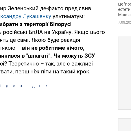
росі
Це "по
ир Зеленський де-факто пред’явив
Фото
естети
Макса
ксандру Лукашенку
ультиматум:
7.08.20
брати з території Білорусі
ь російські БпЛА на Україну. Якщо цього
ять це самі. Якою буде реакція
ніякою –
він не робитиме нічого,
пинився в "шпагаті". Чи можуть ЗСУ
усі?
Теоретично – так, але є важливі
вати, перш ніж піти на такий крок.
ідео дня