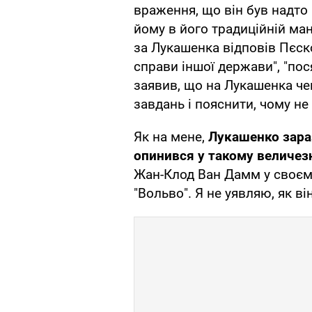
враження, що він був надто
йому в його традиційній ма
за Лукашенка відповів Пєско
справи іншої держави", "пося
заявив, що на Лукашенка че
завдань і пояснити, чому н
Як на мене,
Лукашенко зараз
опинився у такому величез
Жан-Клод Ван Дамм у своєм
"Вольво". Я не уявляю, як він