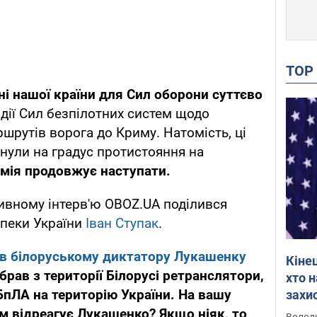
TO
дні нашої країни для Сил оборони суттєво
 дії Сил безпілотних систем щодо
шрутів ворога до Криму. Натомість, ці
нули на градус протистояння на
рмія продовжує наступати.
ивному інтерв'ю OBOZ.UA поділився
зпеки України
Іван Ступак
.
в білоруському диктатору Лукашенку
Кіне
брав з території Білорусі ретранслятори,
хто 
БпЛА на територію України. На вашу
захис
Інте
м відреагує Лукашенко? Якщо ніяк, то
Володи