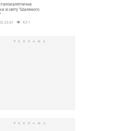
йських FPV-дронів.
стапокаліптична
ка зі світу "Шаленого
"
8,3 т.
26 23:47