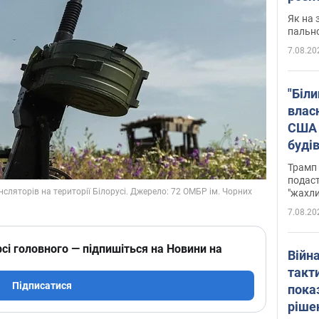
Як на 
пальн
7.08.20
"Біли
влас
США 
буді
зали
Трамп 
подаст
"жахли
7.08.20
сі головного — підпишіться на Новини на
Війн
такт
Підписатися
пока
ріше