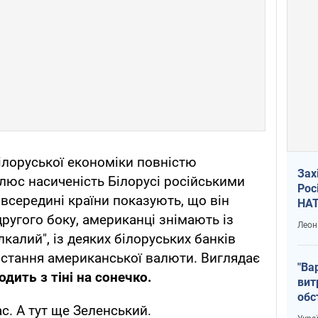
білоруської економіки повністю
Зах
плюс насиченість Білорусі російськими
Рос
середині країни показують, що він
НАТ
ругого боку, американці знімають із
Леон
елкалий", із деяких білоруських банків
стання американської валюти. Виглядає
"Ва
дить з тіні на сонечко.
вит
обс
ас. А тут ще Зеленський.
вря