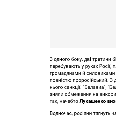
З одного боку, дві третини 
перебувають у руках Росії, 
громадянами й силовиками в
повністю проросійський. З д
нього санкції. "Белавиа", "Б
зняли обмеження на викори
так, начебто
Лукашенко вихо
Водночас, росіяни тягнуть ч