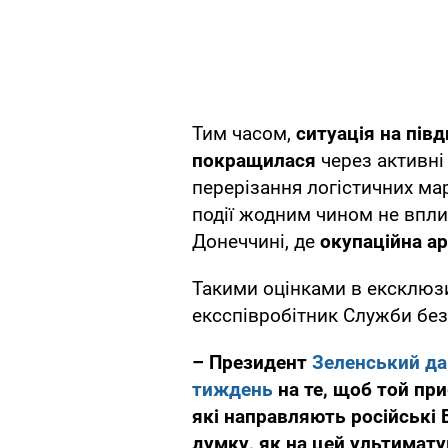
Тим часом,
ситуація на пів
покращилася
через активні
перерізання логістичних мар
події жодним чином не впли
Донеччині, де
окупаційна а
Такими оцінками в ексклюз
ексспівробітник Служби бе
– Президент
Зеленський да
тиждень
на те, щоб той при
які направляють російські 
думку, як на цей ультимату