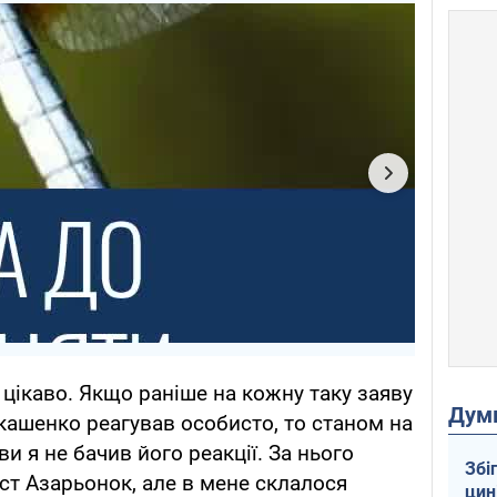
ї цікаво. Якщо раніше на кожну таку заяву
Дум
кашенко реагував особисто, то станом на
 я не бачив його реакції. За нього
Збі
ст Азарьонок, але в мене склалося
цин