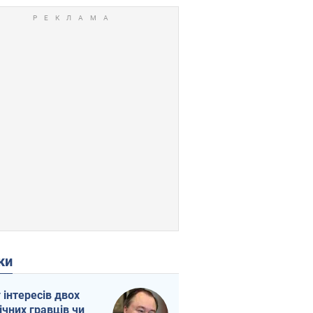
ки
г інтересів двох
ічних гравців чи