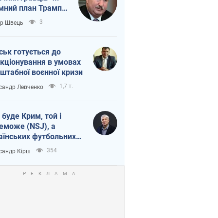
мний план Трампа
тіна?
3
ор Швець
ськ готується до
кціонування в умовах
штабної воєнної кризи
1,7 т.
сандр Левченко
 буде Крим, той і
еможе (NSJ), а
аїнських футбольних
овників можуть
354
сандр Кірш
вати вбивцями