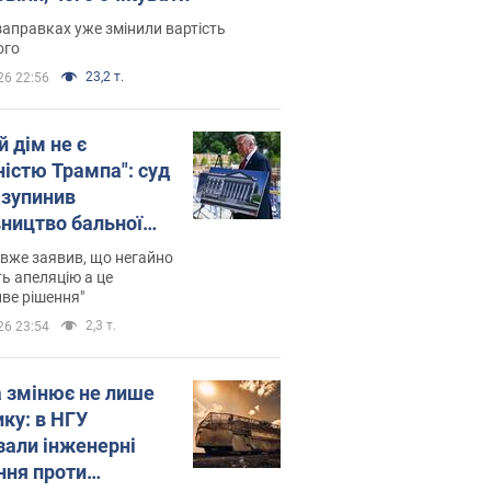
заправках уже змінили вартість
ого
23,2 т.
26 22:56
й дім не є
ністю Трампа": суд
зупинив
вництво бальної
 за $400 млн
вже заявив, що негайно
ь апеляцію а це
ве рішення"
2,3 т.
26 23:54
а змінює не лише
ику: в НГУ
зали інженерні
ння проти