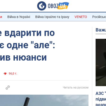
ни
Війна в Україні
Війна Ізраїлю та Ірану
VENETO
Російськ
Важ
 вдарити по
є одне "але":
нив нюанси
96,0 т.
Читать на русском
АЗС 
підв
розпо