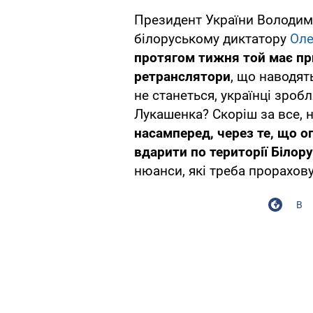
Президент України Володим
білоруському диктатору
Оле
протягом тижня той має при
ретранслятори
, що наводят
не станеться, українці зробл
Лукашенка? Скоріш за все, 
насамперед, через те, що о
вдарити по території Білор
нюанси, які треба прорахову
В