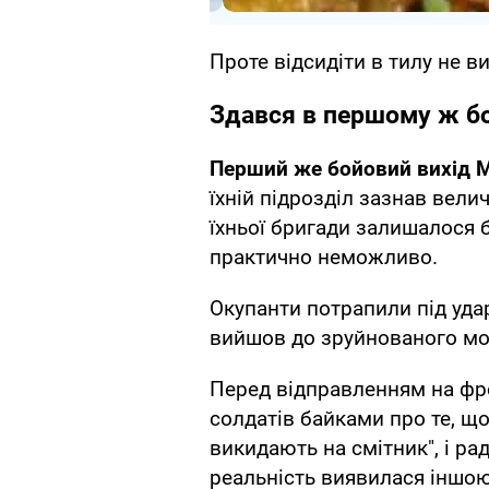
Проте відсидіти в тилу не в
Здався в першому ж б
Перший же бойовий вихід 
їхній підрозділ зазнав велич
їхньої бригади залишалося б
практично неможливо.
Окупанти потрапили під уда
вийшов до зруйнованого мос
Перед відправленням на фр
солдатів байками про те, що
викидають на смітник", і р
реальність виявилася іншою