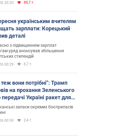
88,7 т.
26 20:20
вересня українським вчителям
ищать зарплати: Корецький
рив деталі
асно з підвищенням зарплат
гам уряд анонсував збільшення
тських стипендій
6,7 т.
26 00:29
 теж вони потрібні": Трамп
овів на прохання Зеленського
 передачі Україні ракет для
ot
анські запаси окремих боєприпасів
ені
2,4 т.
26 00:59