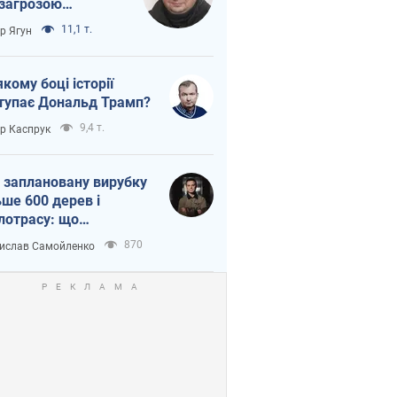
 загрозою
тична логістика
11,1 т.
ор Ягун
якому боці історії
тупає Дональд Трамп?
9,4 т.
ор Каспрук
 заплановану вирубку
ьше 600 дерев і
лотрасу: що
бувається на Теремках
870
ислав Самойленко
иєві