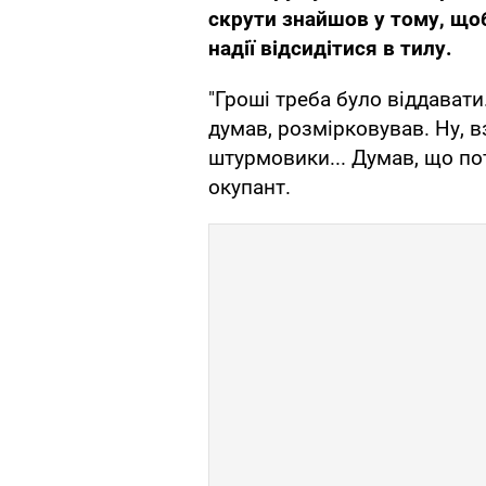
скрути знайшов у тому, що
надії відсидітися в тилу.
"Гроші треба було віддавати.
думав, розмірковував. Ну, вз
штурмовики... Думав, що потр
окупант.