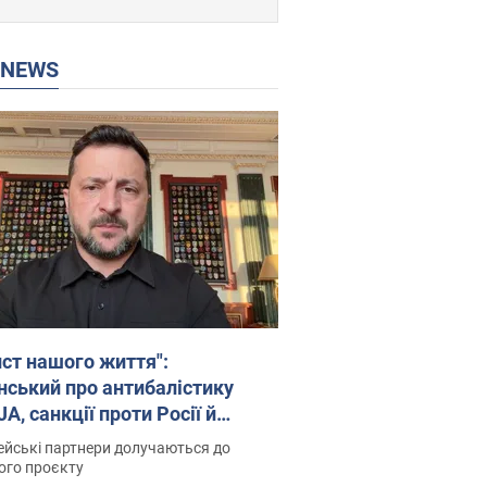
P NEWS
ист нашого життя":
нський про антибалістику
A, санкції проти Росії й
имку аграріїв. Відео
йські партнери долучаються до
ого проєкту