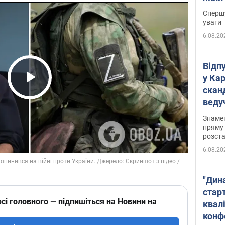
"агр
Спершу
уваги
6.08.20
Відп
у Ка
скан
Play Video
веду
захе
Знаме
пряму 
розста
6.08.20
"Дин
стар
сі головного — підпишіться на Новини на
квалі
конф