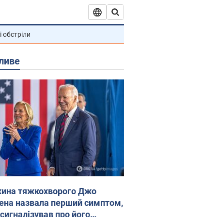
і обстріли
ливе
ина тяжкохворого Джо
ена назвала перший симптом,
 сигналізував про його