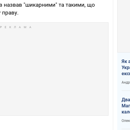
в назвав "шикарними" та такими, що
 праву.
Як 
Укр
екс
наф
Андр
Два
Маг
кал
Олек