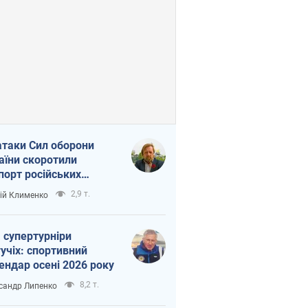
атаки Сил оборони
аїни скоротили
порт російських
топродуктів
2,9 т.
ій Клименко
 супертурніри
учіх: спортивний
ендар осені 2026 року
8,2 т.
сандр Липенко