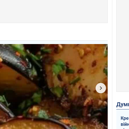
Дум
Кре
вій