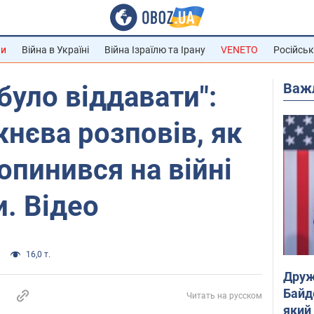
ни
Війна в Україні
Війна Ізраїлю та Ірану
VENETO
Російськ
Важ
було віддавати":
нєва розповів, як
 опинився на війні
и. Відео
16,0 т.
Друж
Байд
Читать на русском
який