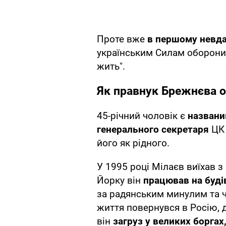
Проте вже
в першому невда
українським Силам оборони
жить".
Як правнук Брежнєва оп
45-річний чоловік є
названи
генерального секретаря
ЦК 
його як рідного.
У 1995 році Мілаєв виїхав з
Йорку він
працював на будів
за радянським минулим та ч
життя повернувся в Росію, 
він
загруз у великих боргах