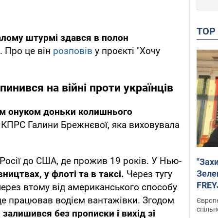
TO
лому штурмі здався в полон
. Про це він
розповів
у проєкті "Хочу
инився на війні проти українців
м онуком доньки колишнього
КПРС Галини Брежнєвої, яка виховувала
 Росії до США, де прожив 19 років. У Нью-
"Зах
Зеле
ництвах, у флоті та в таксі.
Через тугу
FREYJ
ерез втому від американського способу
підтр
де працював водієм вантажівки. Згодом
Європе
спільн
, залишився без прописки і вихід зі