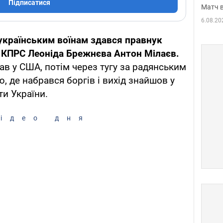
Підписатися
Матч в
6.08.20
українським воїнам здався правнук
 КПРС Леоніда Брежнєва Антон Мілаєв.
ав у США, потім через тугу за радянським
, де набрався боргів і вихід знайшов у
ти України.
ідео дня