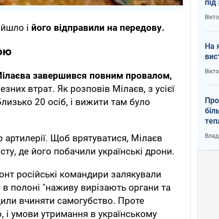
під
кри
Вікт
ийшло і
його відправили на передову.
На 
ою
вис
Вікт
Мілаєва завершився повним провалом,
езних втрат. Як розповів Мілаєв, з усієї
Про
лизько 20 осіб, і вижити там було
біл
теп
від
Влад
р артилерії. Щоб врятуватися, Мілаєв
у К
ту, де його побачили українські дрони.
онт російські командири залякували
 в полоні "наживу вирізають органи та
адили вчиняти самогубство. Проте
, і умови утримання в українському