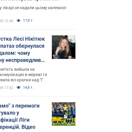
есивний" рак
 лікарі не надали цьому належної
17,9 т.
26 12:46
устка Лесі Нікітюк
рпатах обернулася
далом: чому
чу несправедливо
йтили
нитість вийшла на
комунікацію в мережі та
вила всі крапки над "і"
14,6 т.
26 17:32
амо" з перемоги
тувало у
фікації Ліги
еренцій. Відео