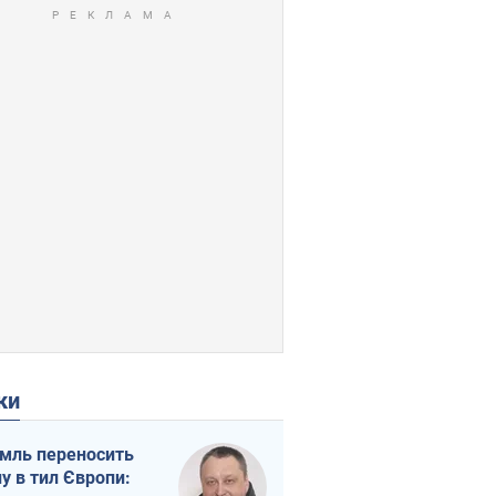
ки
мль переносить
ну в тил Європи: