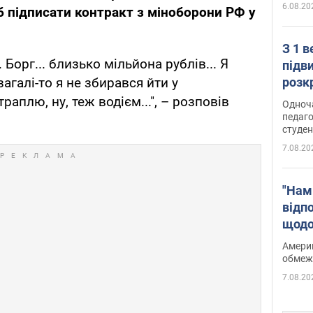
6.08.20
б підписати контракт з міноборони РФ у
З 1 
 Борг... близько мільйона рублів... Я
підв
розк
агалі-то я не збирався йти у
аплю, ну, теж водієм...", – розповів
Одноч
педаго
студен
7.08.20
"Нам
відп
щодо
Patri
Америк
обмеж
7.08.20