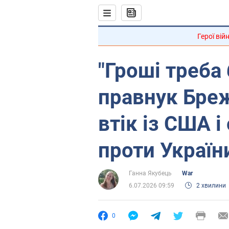
Герої вій
"Гроші треба 
правнук Бреж
втік із США і
проти Україн
Ганна Якубець
War
6.07.2026 09:59
2 хвилини
0