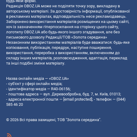
будь-якій формі.
Редакція OBOZ.UA може не поділяти точку зору, викладену в
авторському матеріалі. За достовірність інформації, опублікованої
в рекламних матеріалах, відповідальність несе рекламодавець.
Заборонено використання матеріалів розміщених на цьому сайті,
хоч із зазначенням гіперпосилання на сторінку цього сайту,
логотипу OBOZ.UA або будь-якого іншого згадування, але без
письмового дозволу Редакції/ТОВ «Золота середина»
Незаконним використанням матеріалів буде вважатися: будь-яке
копiювання, публiкацiя, передрук, наступне поширення,
використання, переробка з використанням, включенням до
складу інших матеріалів, розповсюдження, адаптація, переклад
та інші подібні зміни матеріалу.
Назва онлайн медіа — «OBOZ.UA»
- суб'єкт у сфері онлайн медіа;
- ідентифікатор медіа — R40-06156;
- поштова адреса — вул. Деревообробна, буд. 7, м. Київ, 01013;
- адреса електронної пошти —
[email protected]
; - телефон — (044)
585 46 20
© 2026 Всі права захищені, ТОВ "Золота середина".