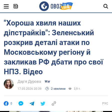
"Хороша хвиля наших
діпстрайків": Зеленський
розкрив деталі атаки по
Московському регіону й
закликав РФ дбати про свої
НПЗ. Відео
Дар'я Дурова
War
17.05.2026 20:39
2 хвилини
3,9 т.
0
РУС