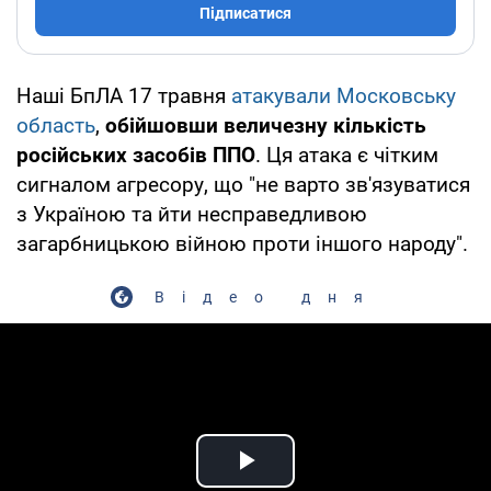
Підписатися
Наші БпЛА 17 травня
атакували Московську
область
,
обійшовши величезну кількість
російських засобів ППО
. Ця атака є чітким
сигналом агресору, що "не варто зв'язуватися
з Україною та йти несправедливою
загарбницькою війною проти іншого народу".
Відео дня
Play Video