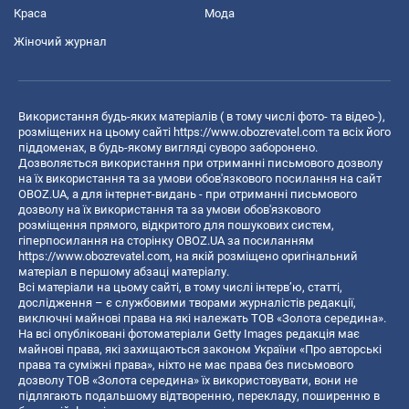
Краса
Мода
Жіночий журнал
Використання будь-яких матеріалів ( в тому числі фото- та відео-),
розміщених на цьому сайті
https://www.obozrevatel.com
та всіх його
піддоменах, в будь-якому вигляді суворо заборонено.
Дозволяється використання при отриманні письмового дозволу
на їх використання та за умови обов'язкового посилання на сайт
OBOZ.UA, а для інтернет-видань - при отриманні письмового
дозволу на їх використання та за умови обов'язкового
розміщення прямого, відкритого для пошукових систем,
гіперпосилання на сторінку OBOZ.UA за посиланням
https://www.obozrevatel.com
, на якій розміщено оригінальний
матеріал в першому абзаці матеріалу.
Всі матеріали на цьому сайті, в тому числі інтерв’ю, статті,
дослідження – є службовими творами журналістів редакції,
виключні майнові права на які належать ТОВ «Золота середина».
На всі опубліковані фотоматеріали Getty Images редакція має
майнові права, які захищаються законом України «Про авторські
права та суміжні права», ніхто не має права без письмового
дозволу ТОВ «Золота середина» їх використовувати, вони не
підлягають подальшому відтворенню, перекладу, поширенню в