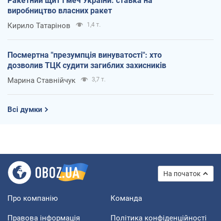
Ракетний щит і меч України: ставка на
виробництво власних ракет
Кирило Татарінов
1,4 т.
Посмертна "презумпція винуватості": хто
дозволив ТЦК судити загиблих захисників
Марина Ставнійчук
3,7 т.
Всі думки
На початок
Про компанію
Команда
Правова інформація
Політика конфіденційності