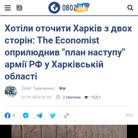
Хотіли оточити Харків з двох
сторін: The Economist
оприлюднив "план наступу"
армії РФ у Харківській
області
Олег Тимченко
War
21.05.2024 01:58
2 хвилини
15,2 т.
9
РУС