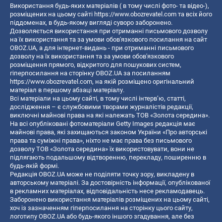
Використання будь-яких матеріалів ( в тому числі фото- та відео-),
розміщених на цьому сайті
https://www.obozrevatel.com
та всіх його
піддоменах, в будь-якому вигляді суворо заборонено.
Дозволяється використання при отриманні письмового дозволу
на їх використання та за умови обов'язкового посилання на сайт
OBOZ.UA, а для інтернет-видань - при отриманні письмового
дозволу на їх використання та за умови обов'язкового
розміщення прямого, відкритого для пошукових систем,
гіперпосилання на сторінку OBOZ.UA за посиланням
https://www.obozrevatel.com
, на якій розміщено оригінальний
матеріал в першому абзаці матеріалу.
Всі матеріали на цьому сайті, в тому числі інтерв’ю, статті,
дослідження – є службовими творами журналістів редакції,
виключні майнові права на які належать ТОВ «Золота середина».
На всі опубліковані фотоматеріали Getty Images редакція має
майнові права, які захищаються законом України «Про авторські
права та суміжні права», ніхто не має права без письмового
дозволу ТОВ «Золота середина» їх використовувати, вони не
підлягають подальшому відтворенню, перекладу, поширенню в
будь-якій формі.
Редакція OBOZ.UA може не поділяти точку зору, викладену в
авторському матеріалі. За достовірність інформації, опублікованої
в рекламних матеріалах, відповідальність несе рекламодавець.
Заборонено використання матеріалів розміщених на цьому сайті,
хоч із зазначенням гіперпосилання на сторінку цього сайту,
логотипу OBOZ.UA або будь-якого іншого згадування, але без