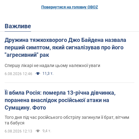
Повернутися на головну OBOZ
Важливе
Дружина тяжкохворого Джо Байдена назвала
перший симптом, який сигналізував про його
"агресивний" рак
Спершу лікарі не надали цьому належної уваги
11,3 т.
6.08.2026 12:46
Її вбила Росія: померла 13-річна дівчинка,
поранена внаслідок російської атаки на
Сумщину. Фото
Того дня під час російського обстрілу загинули її брат, вітчим
та бабуся
9,4 т.
6.08.2026 12:13