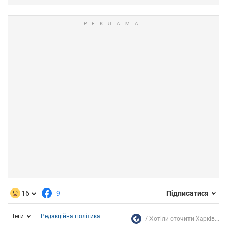
16
9
Підписатися
Теги
Редакційна політика
Хотіли оточити Харків...