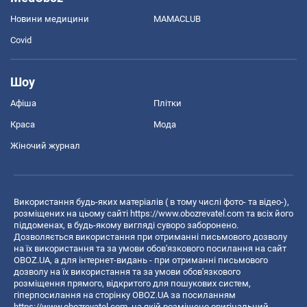
Новини медицини
MAMACLUB
Covid
Шоу
Афіша
Плітки
Краса
Мода
Жіночий журнал
Використання будь-яких матеріалів ( в тому числі фото- та відео-),
розміщених на цьому сайті
https://www.obozrevatel.com
та всіх його
піддоменах, в будь-якому вигляді суворо заборонено.
Дозволяється використання при отриманні письмового дозволу
на їх використання та за умови обов'язкового посилання на сайт
OBOZ.UA, а для інтернет-видань - при отриманні письмового
дозволу на їх використання та за умови обов'язкового
розміщення прямого, відкритого для пошукових систем,
гіперпосилання на сторінку OBOZ.UA за посиланням
https://www.obozrevatel.com
, на якій розміщено оригінальний