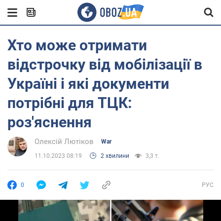
Хто може отримати
відстрочку від мобілізації в
Україні і які документи
потрібні для ТЦК:
роз'яснення
Олексій Лютіков
War
11.10.2023 08:19
2 хвилини
3,3 т.
0
РУС