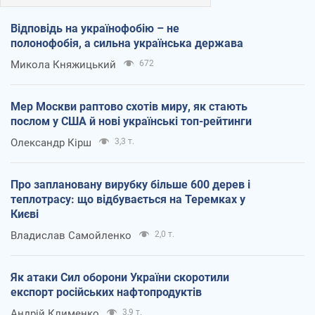
Відповідь на українофобію – не
полонофобія, а сильна українська держава
Микола Княжицький
672
Мер Москви раптово схотів миру, як стають
послом у США й нові українські топ-рейтинги
Олександр Кірш
3,3 т.
Про заплановану вирубку більше 600 дерев і
теплотрасу: що відбувається на Теремках у
Києві
Владислав Самойленко
2,0 т.
Як атаки Сил оборони України скоротили
експорт російських нафтопродуктів
Андрій Клименко
3,9 т.