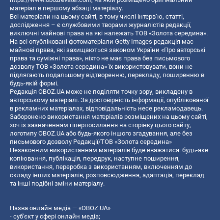
матеріал в першому абзаці матеріалу.
Всі матеріали на цьому сайті, в тому числі інтерв’ю, статті,
дослідження – є службовими творами журналістів редакції,
виключні майнові права на які належать ТОВ «Золота середина».
На всі опубліковані фотоматеріали Getty Images редакція має
майнові права, які захищаються законом України «Про авторські
права та суміжні права», ніхто не має права без письмового
дозволу ТОВ «Золота середина» їх використовувати, вони не
підлягають подальшому відтворенню, перекладу, поширенню в
будь-якій формі.
Редакція OBOZ.UA може не поділяти точку зору, викладену в
авторському матеріалі. За достовірність інформації, опублікованої
в рекламних матеріалах, відповідальність несе рекламодавець.
Заборонено використання матеріалів розміщених на цьому сайті,
хоч із зазначенням гіперпосилання на сторінку цього сайту,
логотипу OBOZ.UA або будь-якого іншого згадування, але без
письмового дозволу Редакції/ТОВ «Золота середина»
Незаконним використанням матеріалів буде вважатися: будь-яке
копiювання, публiкацiя, передрук, наступне поширення,
використання, переробка з використанням, включенням до
складу інших матеріалів, розповсюдження, адаптація, переклад
та інші подібні зміни матеріалу.
Назва онлайн медіа — «OBOZ.UA»
- суб'єкт у сфері онлайн медіа;