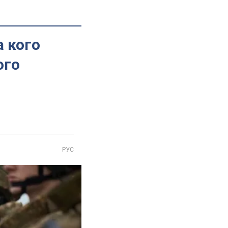
а кого
ого
РУС