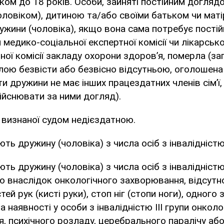
іком до 18 років. Особи, зайняті постійним догля
ловіком), дитиною та/або своїми батьком чи маті
ружини (чоловіка), якщо вона сама потребує пості
медико-соціальної експертної комісії чи лікарсько
ої комісії закладу охорони здоров’я, померла (заг
лою безвісти або безвісно відсутньою, оголошена
и дружини не має інших працездатних членів сім’ї, 
ійснювати за ними догляд).
, визнаної судом недієздатною.
ють дружину (чоловіка) з числа осіб з інвалідністю І
ють дружину (чоловіка) з числа осіб з інвалідністю 
 внаслідок онкологічного захворювання, відсутно
стей рук (кисті руки), стоп ніг (стопи ноги), одного 
за наявності у особи з інвалідністю ІІІ групи онколо
, психічного розладу, церебрального паралічу або