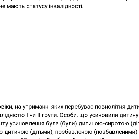
 не мають статусу інвалідності.
віки, на утриманні яких перебуває повнолітня дити
лідністю I чи II групи. Особи, що усиновили дитину 
енту усиновлення була (були) дитиною-сиротою (ді
о дитиною (дітьми), позбавленою (позбавленими)