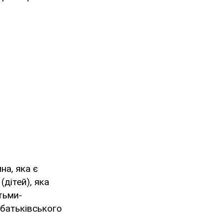
на, яка є
(дітей), яка
тьми-
 батьківського