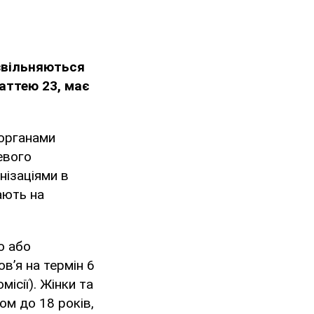
і звільняються
таттею 23, має
 органами
евого
нізаціями в
ають на
ю або
в’я на термін 6
ісії). Жінки та
ом до 18 років,