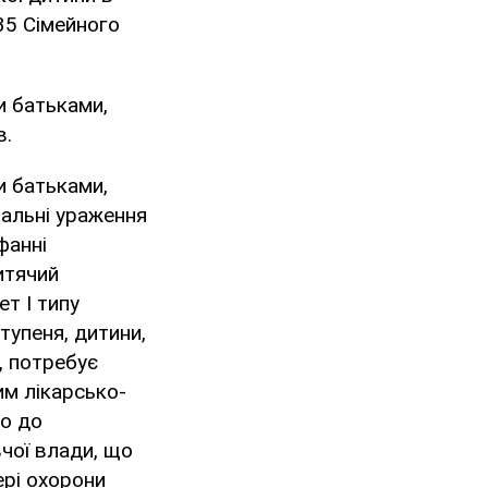
35 Сімейного
и батьками,
в.
и батьками,
тальні ураження
фанні
итячий
ет I типу
тупеня, дитини,
, потребує
им лікарсько-
но до
чої влади, що
ері охорони