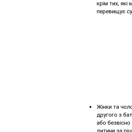
крім тих, які
перевищує сум
Жінки та чоло
другого з ба
або безвісно
дитини за ріш