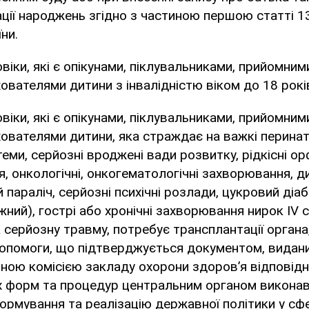
ації народжень згідно з частиною першою статті 1
ни.
віки, які є опікунами, піклувальниками, прийомним
ователями дитини з інвалідністю віком до 18 рокі
віки, які є опікунами, піклувальниками, прийомним
ователями дитини, яка страждає на важкі перина
еми, серйозні вроджені вади розвитку, рідкісні ор
, онкологічні, онкогематологічні захворювання, д
параліч, серйозні психічні розлади, цукровий діаб
жний), гострі або хронічні захворювання нирок IV с
 серйозну травму, потребує трансплантації органа
допомоги, що підтверджується документом, видан
ною комісією закладу охорони здоров’я відповід
 форм та процедур центральним органом виконав
ормування та реалізацію державної політики у сф