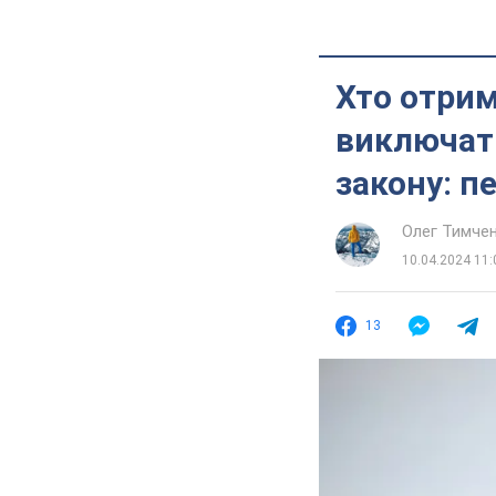
Хто отрим
виключать
закону: пе
Олег Тимче
10.04.2024 11:
13