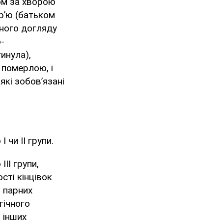
дом за хворою
р’ю (батьком
йного догляду
-
инула),
 померлою, і
які зобов’язані
 чи ІІ групи.
ІІІ групи,
сті кінцівок
з парних
гічного
 інших