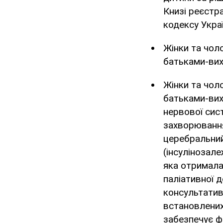
Книзі реєстр
кодексу Украї
Жінки та чоло
батьками-вих
Жінки та чоло
батьками-вих
нервової сист
захворювання
церебральний 
(інсулінозале
яка отримала
паліативної 
консультатив
встановлених
забезпечує ф