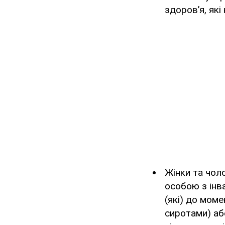
здоров’я, які
Жінки та чоло
особою з інва
(які) до мом
сиротами) аб