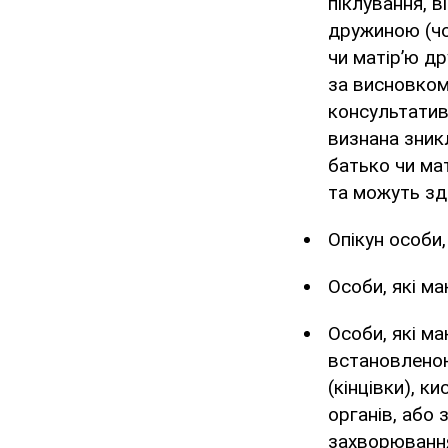
піклування, в
дружиною (чо
чи матір’ю д
за висновком 
консультативн
визнана зник
батько чи мат
та можуть зд
Опікун особи
Особи, які ма
Особи, які ма
встановленою
(кінцівки), ки
органів, або 
захворювання