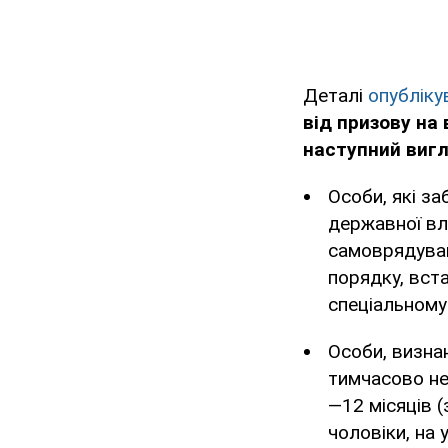
Деталі
опублік
від призову на 
наступний вигл
Особи, які за
державної вл
самоврядуван
порядку, вст
спеціальному
Особи, визна
тимчасово не
—12 місяців (
чоловіки, на 