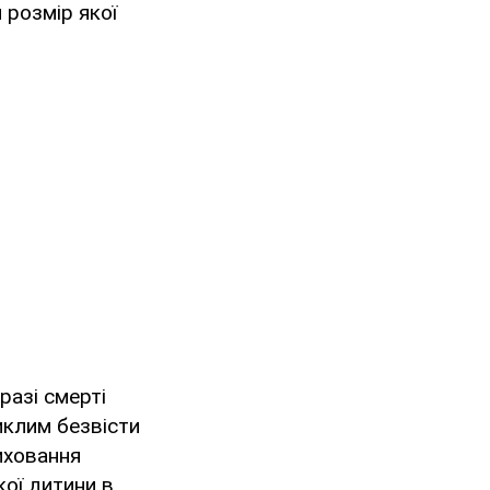
й розмір якої
 разі смерті
иклим безвісти
иховання
кої дитини в