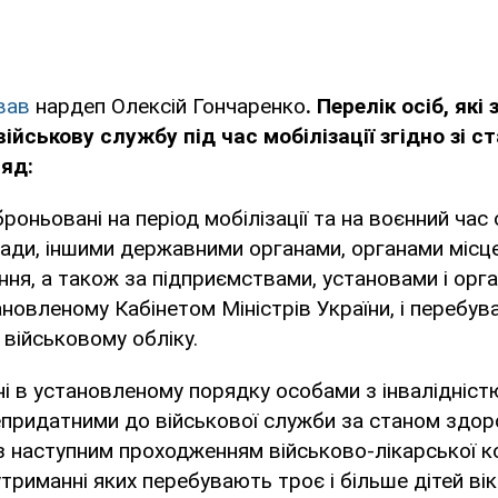
ував
нардеп Олексій Гончаренко
. Перелік осіб, як
військову службу під час мобілізації згідно зі с
яд:
броньовані на період мобілізації та на воєнний час
ади, іншими державними органами, органами місц
ня, а також за підприємствами, установами і орга
ановленому Кабінетом Міністрів України, і перебув
 військовому обліку.
ні в установленому порядку особами з інвалідніст
придатними до військової служби за станом здоро
з наступним проходженням військово-лікарської ком
утриманні яких перебувають троє і більше дітей вік