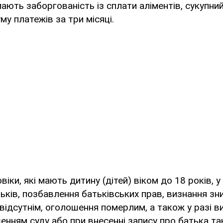
 мають заборгованість із сплати аліментів, сукупни
у платежів за три місяці.
віки, які мають дитину (дітей) віком до 18 років, у
тьків, позбавлення батьківських прав, визнання зн
 відсутнім, оголошення померлим, а також у разі в
енням суду або при внесенні запису про батька та