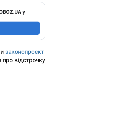
 OBOZ.UA у
ти
законопроєкт
я про відстрочку