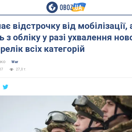
ає відстрочку від мобілізації, 
 з обліку у разі ухвалення нов
релік всіх категорій
нко
War
07
27,0 т.