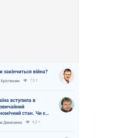
и закінчиться війна?
7,5 т.
 Хрістензен
аїна вступила в
звичайний
номічний стан. Чи є
тло вкінці тунелю?
6,3 т.
м Денисенко