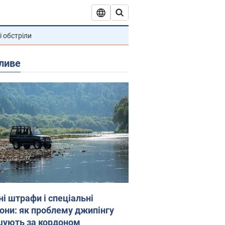
і обстріли
ливе
ні штрафи і спеціальні
гони: як проблему джипінгу
шують за кордоном