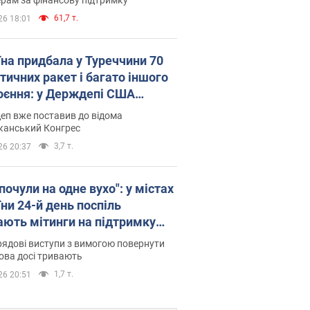
61,7 т.
26 18:01
їна придбала у Туреччини 70
тичних ракет і багато іншого
оєння: у Держдепі США
люднили список
еп вже поставив до відома
канський Конгрес
3,7 т.
26 20:37
почули на одне вухо": у містах
ни 24-й день поспіль
ають мітинги на підтримку
рова. Фото і відео
ядові виступи з вимогою повернути
ова досі тривають
1,7 т.
26 20:51