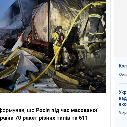
Кол
Юрій
Укр
над
еко
нформував, що
Росія під час масованої
сві
Вади
аїни 70 ракет різних типів та 611