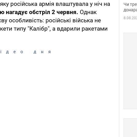
судд
яку російська армія влаштувала у ніч на
Чи тре
неоч
донар
ю нагадує обстріл 2 червня.
Однак
8.08.20
єву особливість: російські війська не
кети типу "Калібр", а вдарили ракетами
ідео дня