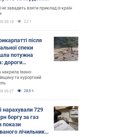
і не завадить взяти приклад із країн
и
2,2 т.
26 05:10
рикарпатті після
альної спеки
шла потужна
а: дороги
творились на
 накрила Івано-
. Відео
івщину та курортний
ель
28,9 т.
26 09:27
і нарахували 729
грн боргу за газ
з покази
ованого лічильника: