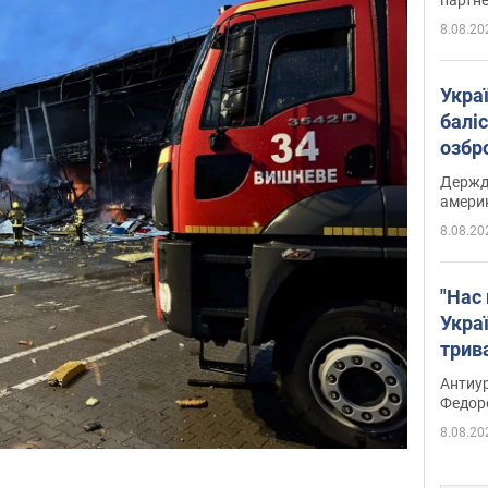
8.08.20
Укра
баліс
озбр
опри
Держд
амери
8.08.20
"Нас 
Украї
трив
Федо
Антиур
Федор
8.08.20