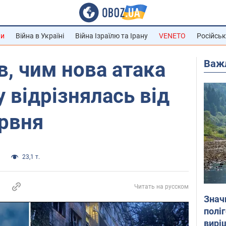
ни
Війна в Україні
Війна Ізраїлю та Ірану
VENETO
Російськ
Важ
в, чим нова атака
у відрізнялась від
ервня
и
23,1 т.
Читать на русском
Знач
полі
вирі