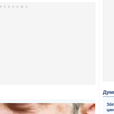
Дум
Збі
цин