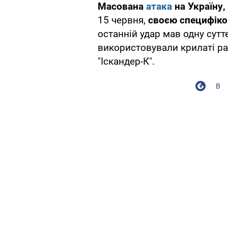
Масована
атака
на Україну,
15 червня,
своєю специфіко
останній удар мав одну сутт
використовували крилаті ра
"Іскандер-К".
В