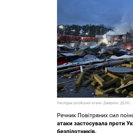
Речник Повітряних сил поі
атаки застосувала проти Укр
безпілотників.