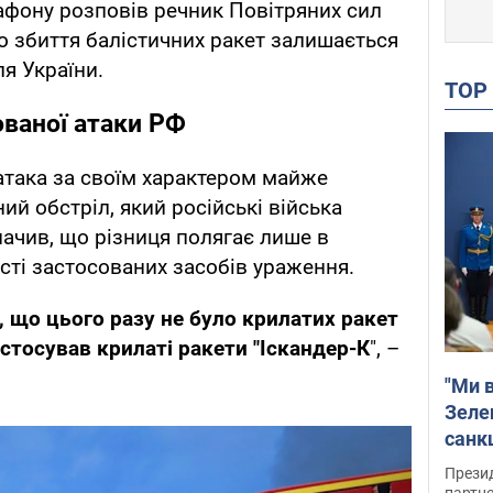
фону розповів речник Повітряних сил
що збиття балістичних ракет залишається
я України.
TO
ованої атаки РФ
 атака за своїм характером майже
й обстріл, який російські війська
начив, що різниця полягає лише в
сті застосованих засобів ураження.
у, що цього разу не було крилатих ракет
астосував крилаті ракети "Іскандер-К
", –
"Ми в
Зеле
санкц
Прези
партне