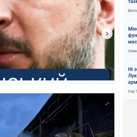
тає
і Пу
Вікт
Мін
фун
мас
Олек
Ні 
Лук
арм
Ігар