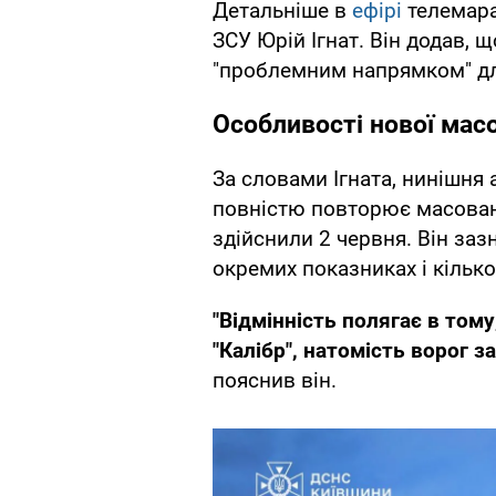
Детальніше в
ефірі
телемара
ЗСУ Юрій Ігнат. Він додав, 
"проблемним напрямком" дл
Особливості нової мас
За словами Ігната, нинішня
повністю повторює масовани
здійснили 2 червня. Він заз
окремих показниках і кілько
"Відмінність полягає в том
"Калібр", натомість ворог з
пояснив він.