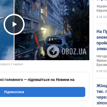
Україн
Європ
8.08.20
Play Video
На П
аном
прой
злив
пере
Негода
річки
Франк
Буков
8.08.20
сі головного — підпишіться на Новини на
Жінц
тис. 
Підписатися
чере
зіпс