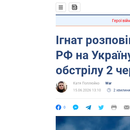
Герої вій
Ігнат розпові
РФ на Україн
обстрілу 2 ч
Катя Поплюйко
War
15.06.2026 13:10
2 хвилин
0