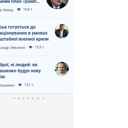
мний план Трампа
тіна?
10,0 т.
ор Швець
ськ готується до
кціонування в умовах
штабної воєнної кризи
15,3 т.
сандр Левченко
зброї, ні людей: як
ашенко будує нову
ію
13,1 т.
 Тишкевич