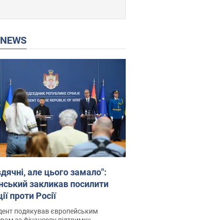
P NEWS
дячні, але цього замало":
нський закликав посилити
ії проти Росії
дент подякував європейським
рам за фінансову підтримку