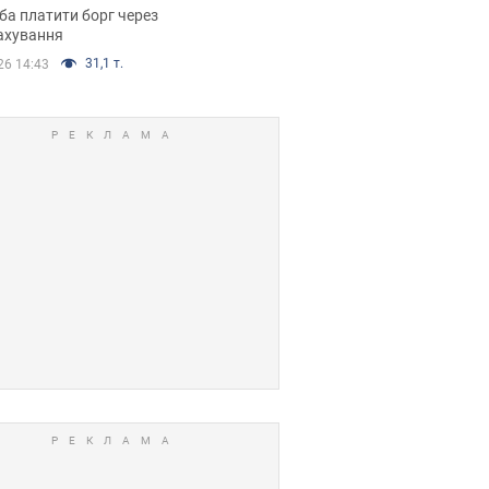
я ухвалив
ба платити борг через
ікуване рішення
ахування
31,1 т.
26 14:43