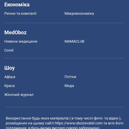
Економіка
Ринки та компанії
Макроекономіка
MedOboz
Новини медицини
MAMACLUB
Covid
Шоу
Афіша
Плітки
Краса
Мода
Жіночий журнал
Використання будь-яких матеріалів ( в тому числі фото- та відео-),
розміщених на цьому сайті
https://www.obozrevatel.com
та всіх його
піддоменах, в будь-якому вигляді суворо заборонено.