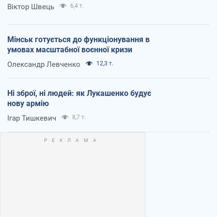
Віктор Швець
6,4 т.
Мінськ готується до функціонування в
умовах масштабної воєнної кризи
Олександр Левченко
12,3 т.
Ні зброї, ні людей: як Лукашенко будує
нову армію
Ігар Тишкевич
8,7 т.