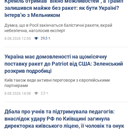
Кремль отримав "вікно можливостей", а Трамп
залишився майже без ракет: як бути Україні?
Інтерв’ю з Мельником
Думка, що в Росії закінчаться балістичні ракети, вкрай
небезпечна, наголосив експерт
29,5 т.
8.08.2026 12:00
Україна має домовленості на щомісячну
поставку ракет до Patriot від США: Зеленський
розкрив подробиці
Київ також веде активні переговори з європейськими
партнерами
2,5 т.
8.08.2026 14:08
Дбала про учнів та підтримувала педагогів:
внаслідок удару РФ по Київщині загинула
директорка київського ліцею, її чоловік та онук