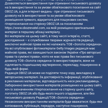
Дозволяється використання при отриманні письмового дозволу
на їх використання та за умови обов'язкового посилання на сайт
OBOZ.UA, а для інтернет-видань - при отриманні письмового
дозволу на їх використання та за умови обов'язкового
розміщення прямого, відкритого для пошукових систем,
гіперпосилання на сторінку OBOZ.UA за посиланням
https://www.obozrevatel.com
, на якій розміщено оригінальний
матеріал в першому абзаці матеріалу.
Всі матеріали на цьому сайті, в тому числі інтерв’ю, статті,
дослідження – є службовими творами журналістів редакції,
виключні майнові права на які належать ТОВ «Золота середина».
На всі опубліковані фотоматеріали Getty Images редакція має
майнові права, які захищаються законом України «Про авторські
права та суміжні права», ніхто не має права без письмового
дозволу ТОВ «Золота середина» їх використовувати, вони не
підлягають подальшому відтворенню, перекладу, поширенню в
будь-якій формі.
Редакція OBOZ.UA може не поділяти точку зору, викладену в
авторському матеріалі. За достовірність інформації, опублікованої
в рекламних матеріалах, відповідальність несе рекламодавець.
Заборонено використання матеріалів розміщених на цьому сайті,
хоч із зазначенням гіперпосилання на сторінку цього сайту,
логотипу OBOZ.UA або будь-якого іншого згадування, але без
письмового дозволу Редакції/ТОВ «Золота середина»
Незаконним використанням матеріалів буде вважатися: будь-яке
копiювання, публiкацiя, передрук, наступне поширення,