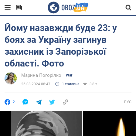
Йому назавжди буде 23: у
боях за Україну загинув
захисник із Запорізької
області. Фото
Марина Погорілко
War
26.08.2024 08:47
1 хвилина
3,8 т.
2
РУС