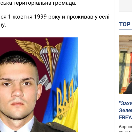
ська територіальна громада.
я 1 жовтня 1999 року й проживав у селі
TO
ну.
"Зах
Зеле
FREYJ
підтр
Європе
спільн