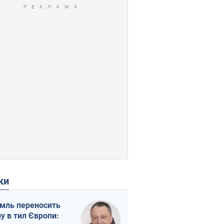
ки
мль переносить
ну в тил Європи: