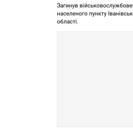
Загинув військовослужбовец
населеного пункту Іванівсь
області.