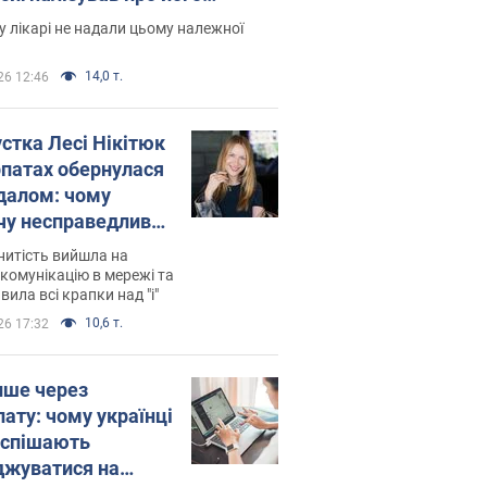
есивний" рак
 лікарі не надали цьому належної
14,0 т.
26 12:46
устка Лесі Нікітюк
рпатах обернулася
далом: чому
чу несправедливо
йтили
нитість вийшла на
комунікацію в мережі та
вила всі крапки над "і"
10,6 т.
26 17:32
ише через
лату: чому українці
оспішають
джуватися на