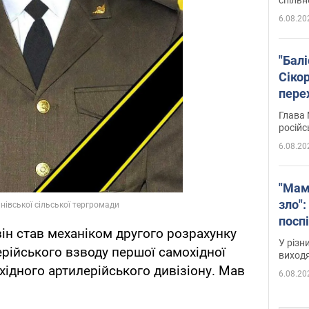
6.08.20
"Бал
Сіко
пере
Укра
Глава 
російс
6.08.20
"Мам
зло":
посп
ін став механіком другого розрахунку
за п
У різн
рійського взводу першої самохідної
віде
виходя
хідного артилерійського дивізіону. Мав
6.08.20