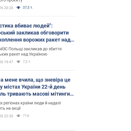
37,5 т.
26 20:20
істика вбиває людей":
рський закликав обговорити
хоплення ворожих ракет над
їною
МЗС Польщі закликав до збиття
ьких ракет над Україною
7,2 т.
26 19:47
а мене вчила, що зневіра це
 у містах України 22-й день
іль тривають масові мітинги
овернення Федорова. Фото і
их регіонах країни люди й надалі
о
ть на акції
714
26 22:30