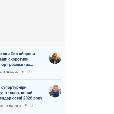
атаки Сил оборони
аїни скоротили
порт російських
топродуктів
1,7 т.
ій Клименко
 супертурніри
учіх: спортивний
ендар осені 2026 року
3,9 т.
сандр Липенко