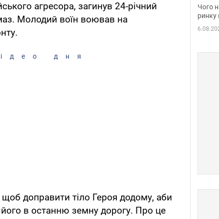
вакан
ського агресора, загинув 24-річний
Чого н
ринку 
аз. Молодий воїн воював на
6.08.20
нту.
ідео дня
, щоб доправити тіло Героя додому, аби
 його в останню земну дорогу. Про це