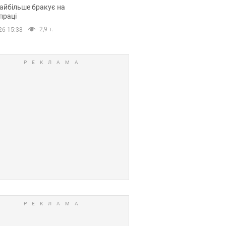
сії
айбільше бракує на
праці
2,9 т.
26 15:38