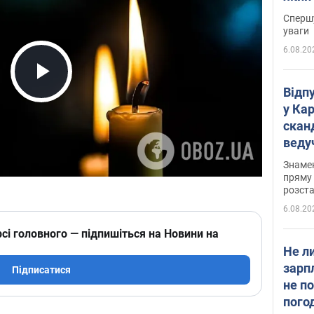
"агр
Спершу
уваги
6.08.20
Play Video
Відп
у Ка
скан
веду
захе
Знаме
пряму 
розста
6.08.20
сі головного — підпишіться на Новини на
Не л
зарп
Підписатися
не п
пого