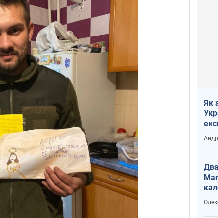
Як 
Укр
екс
наф
Андр
Два
Маг
кал
Олек