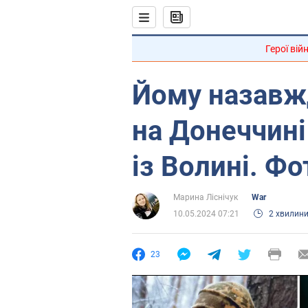
Герої вій
Йому назавжд
на Донеччині
із Волині. Фо
Марина Ліснічук
War
10.05.2024 07:21
2 хвилин
23