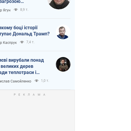
 загрозою
тична логістика
8,9 т.
ор Ягун
якому боці історії
тупає Дональд Трамп?
7,4 т.
ор Каспрук
иєві вирубали понад
 великих дерев
ади теплотраси і
переч Генплану
1,0 т.
ислав Самойленко