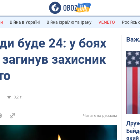
ни
Війна в Україні
Війна Ізраїлю та Ірану
VENETO
Російськ
Важ
и буде 24: у боях
 загинув захисник
то
и
3,2 т.
Читать на русском
Друж
Байд
який