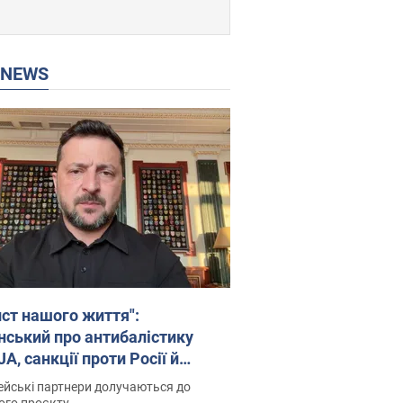
P NEWS
ист нашого життя":
нський про антибалістику
A, санкції проти Росії й
имку аграріїв. Відео
йські партнери долучаються до
ого проєкту