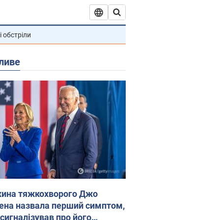
і обстріли
ливе
ина тяжкохворого Джо
ена назвала перший симптом,
 сигналізував про його