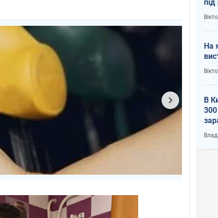
під
кри
Вікт
На 
вис
Вікт
В К
300
зар
всу
Влад