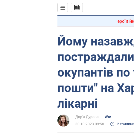
Герої вій
Йому назавжд
постраждали
окупантів по
пошти" на Ха
лікарні
Дар'я Дурова
War
30.10.2023 09:58
2 хвилин