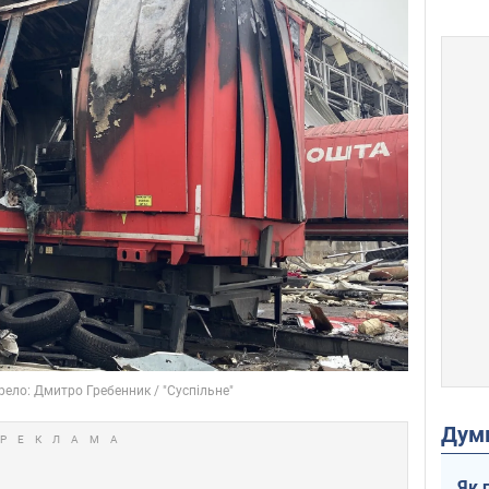
Дум
Як 