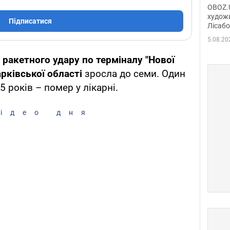
диси
OBOZ.U
Горсь
художн
Підписатися
Лісабо
Дмит
в По
5.08.20
 ракетного удару по терміналу "Нової
рківської області
зросла до семи. Один
5 років – помер у лікарні.
ідео дня