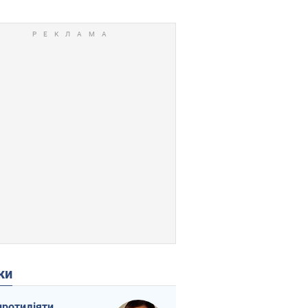
ки
протидіяти