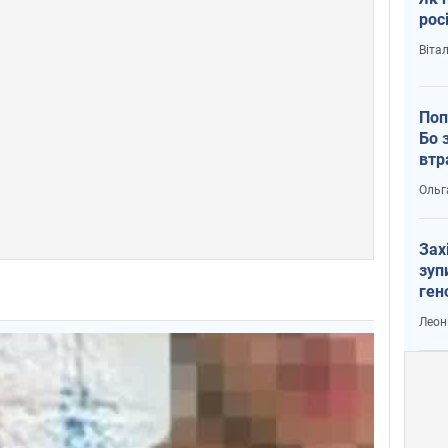
рос
Віта
Поп
Бо 
втр
Ольг
Зах
зуп
ген
Леон