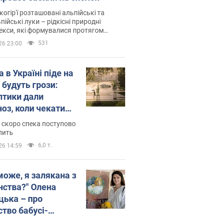
когір'ї розташовані альпійські та
пійські луки – рідкісні природні
си, які формувалися протягом
 років
531
26 23:00
 в Україні піде на
 будуть грози:
птики дали
ноз, коли чекати
и погоди
 скоро спека поступово
пить
6,0 т.
26 14:59
може, я залякана з
нства?" Олена
цька – про
ство бабусі-