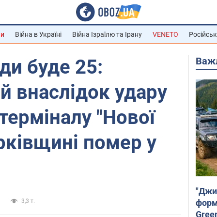
ни
Війна в Україні
Війна Ізраїлю та Ірану
VENETO
Російськ
Важ
и буде 25:
й внаслідок удару
 терміналу "Нової
рківщині помер у
"Джи
форму
и
3,3 т.
Gree