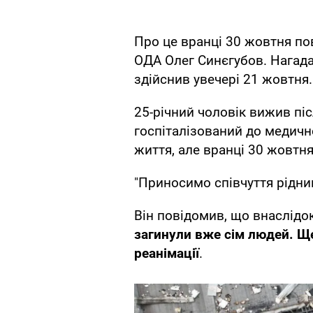
Про це вранці 30 жовтня п
ОДА Олег Синєгубов. Нагада
здійснив увечері 21 жовтня.
25-річний чоловік вижив пі
госпіталізований до медично
життя, але вранці 30 жовтня
"Приносимо співчуття рідни
Він повідомив, що внаслідо
загинули вже сім людей. Ще
реанімації
.