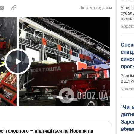
У висо
Читать на русском
субаль
комплек
сотень
5.08.20
Спека
спад,
сино
прог
Play Video
змін
Зовсім
відсту
5.08.20
"Чи, 
дити
Заре
вбив
сі головного — підпишіться на Новини на