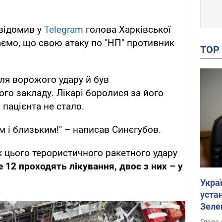
овідомив у
Telegram
голова Харківської
ємо, що свою атаку по "НП" противник
TO
сля ворожого удару й був
го закладу. Лікарі боролися за його
 пацієнта не стало.
м і близьким!" – написав Синєгубов.
к цього терористичного ракетного удару
 12 проходять лікування, двоє з них – у
Укра
устан
Зеле
Глава 