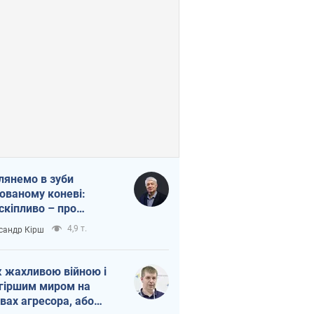
лянемо в зуби
ованому коневі:
скіпливо – про
омогу Україні
4,9 т.
сандр Кірш
 жахливою війною і
гіршим миром на
вах агресора, або