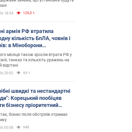
ані
126,0 т.
26 18:04
пні армія РФ втратила
дну кількість БпЛА, човнів і
рів: в Міноборони
люднили статистику
го місяця також зросли втрати РФ у
силі, танках та кількість уражень на
й відстані
4,6 т.
26 20:02
рібні швидкі та нестандартні
оди": Корецький пообіцяв
ти бізнесу пріоритетний
уп до наявних складських
 так, бізнес після обстрілів отримає
іщень
имку
948
26 00:08