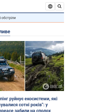
і обстріли
ливе
пінг руйнує екосистеми, які
валися сотні років": у
npeace забили на сполох