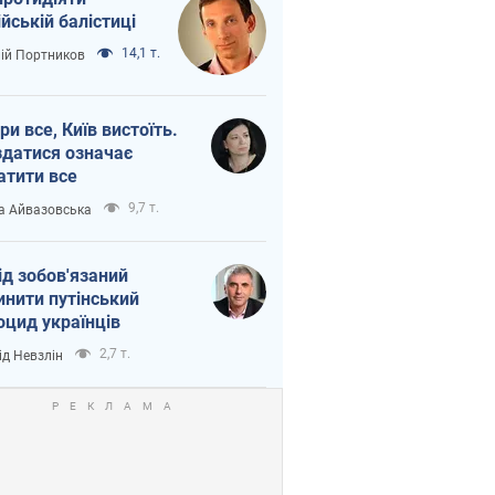
ійській балістиці
14,1 т.
лій Портников
ри все, Київ вистоїть.
здатися означає
атити все
9,7 т.
а Айвазовська
ід зобов'язаний
инити путінський
оцид українців
2,7 т.
ід Невзлін