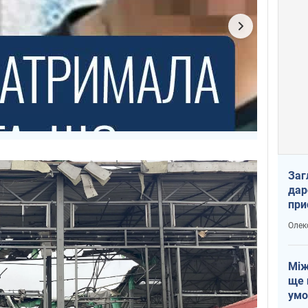
Заг
дар
при
доп
Олек
Між
ще 
умо