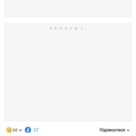
66
27
Підписатися