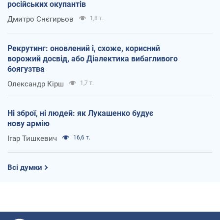
російських окупантів
Дмитро Снєгирьов
1,8 т.
Рекрутинг: оновлений і, схоже, корисний
ворожий досвід, або Діалектика вибагливого
боягузтва
Олександр Кірш
1,7 т.
Ні зброї, ні людей: як Лукашенко будує
нову армію
Ігар Тишкевич
16,6 т.
Всі думки