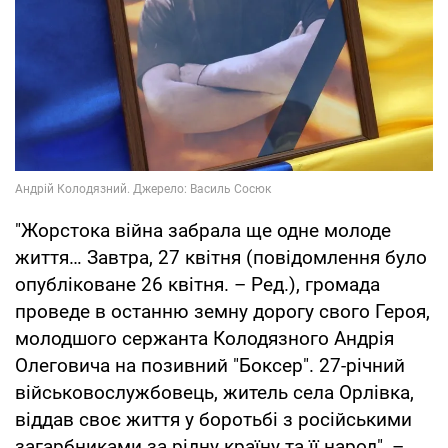
"Жорстока війна забрала ще одне молоде
життя… Завтра, 27 квітня (повідомлення було
опубліковане 26 квітня. – Ред.), громада
проведе в останню земну дорогу свого Героя,
молодшого сержанта Колодязного Андрія
Олеговича на позивний "Боксер". 27-річний
військовослужбовець, житель села Орлівка,
віддав своє життя у боротьбі з російськими
загарбниками за рідну країну та її народ", –