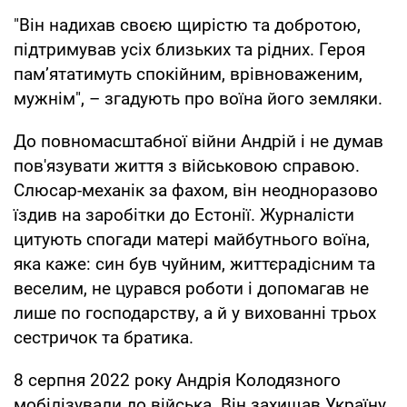
"Він надихав своєю щирістю та добротою,
підтримував усіх близьких та рідних. Героя
памʼятатимуть спокійним, врівноваженим,
мужнім", – згадують про воїна його земляки.
До повномасштабної війни Андрій і не думав
пов'язувати життя з військовою справою.
Слюсар-механік за фахом, він неодноразово
їздив на заробітки до Естонії. Журналісти
цитують спогади матері майбутнього воїна,
яка каже: син був чуйним, життєрадісним та
веселим, не цурався роботи і допомагав не
лише по господарству, а й у вихованні трьох
сестричок та братика.
8 серпня 2022 року Андрія Колодязного
мобілізували до війська. Він захищав Україну