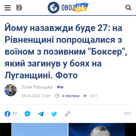
Йому назавжди буде 27: на
Рівненщині попрощалися з
воїном з позивним "Боксер",
який загинув у боях на
Луганщині. Фото
Лілія Рагуцька
War
28.04.2024 12:46
4 хвилини
7,4 т.
27
РУС